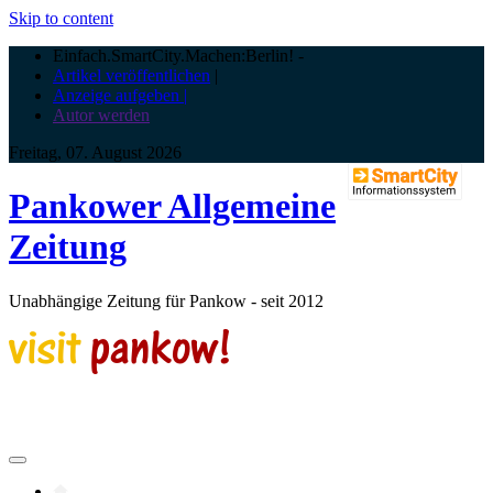
Skip to content
Einfach.SmartCity.Machen:Berlin!
-
Artikel veröffentlichen
|
Anzeige aufgeben |
Autor werden
Freitag, 07. August 2026
Pankower Allgemeine
Zeitung
Unabhängige Zeitung für Pankow - seit 2012