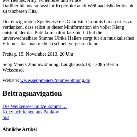
wie Beatles, Amy Winehouse und Prince.
Darüber hinaus umfasst ihr Repertoire auch Weihnachtslieder bis hin
zu tanzbaren Hits.
Der einzigartigen Spielweise des Gitarristen Loomis Green ist es zu
verdanken, dass selbst in dieser Miniformation ein voller Klang
entsteht, der das Publikum sofort fasziniert. Und die
unverwechselbare Stimme Ulrike Hallers sorgt für ein musikalisches
Erlebnis, das man nicht so schnell vergessen kann.
Freitag, 15. November 2013, 20 Uhr
Sepp Maiers 2raumwohnung, Langhansstr.19, 13086 Berlin-
Weissensee
Website:
www.seppmaiers2raumwohnung.de
Beitragsnavigation
Die Weißenseer Spitze kommt …
Kurznachrichten aus Pankow
m/s
Ähnliche Artikel