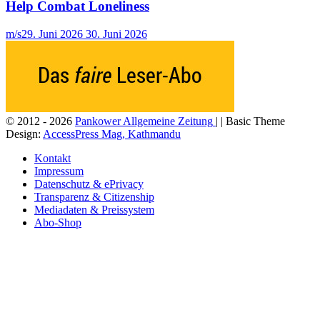
Help Combat Loneliness
m/s
29. Juni 2026
30. Juni 2026
© 2012 - 2026
Pankower Allgemeine Zeitung
| | Basic Theme
Design:
AccessPress Mag, Kathmandu
Kontakt
Impressum
Datenschutz & ePrivacy
Transparenz & Citizenship
Mediadaten & Preissystem
Abo-Shop