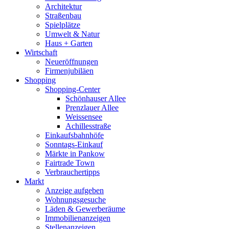
Architektur
Straßenbau
Spielplätze
Umwelt & Natur
Haus + Garten
Wirtschaft
Neueröffnungen
Firmenjubiläen
Shopping
Shopping-Center
Schönhauser Allee
Prenzlauer Allee
Weissensee
Achillesstraße
Einkaufsbahnhöfe
Sonntags-Einkauf
Märkte in Pankow
Fairtrade Town
Verbrauchertipps
Markt
Anzeige aufgeben
Wohnungsgesuche
Läden & Gewerberäume
Immobilienanzeigen
Stellenanzeigen