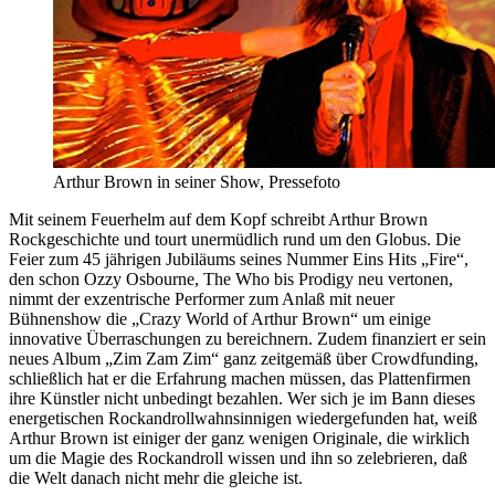
Arthur Brown in seiner Show, Pressefoto
Mit seinem Feuerhelm auf dem Kopf schreibt Arthur Brown
Rockgeschichte und tourt unermüdlich rund um den Globus. Die
Feier zum 45 jährigen Jubiläums seines Nummer Eins Hits „Fire“,
den schon Ozzy Osbourne, The Who bis Prodigy neu vertonen,
nimmt der exzentrische Performer zum Anlaß mit neuer
Bühnenshow die „Crazy World of Arthur Brown“ um einige
innovative Überraschungen zu bereichnern. Zudem finanziert er sein
neues Album „Zim Zam Zim“ ganz zeitgemäß über Crowdfunding,
schließlich hat er die Erfahrung machen müssen, das Plattenfirmen
ihre Künstler nicht unbedingt bezahlen. Wer sich je im Bann dieses
energetischen Rockandrollwahnsinnigen wiedergefunden hat, weiß
Arthur Brown ist einiger der ganz wenigen Originale, die wirklich
um die Magie des Rockandroll wissen und ihn so zelebrieren, daß
die Welt danach nicht mehr die gleiche ist.