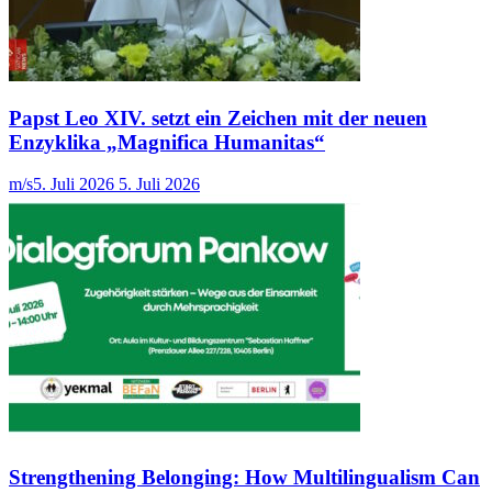
Papst Leo XIV. setzt ein Zeichen mit der neuen
Enzyklika „Magnifica Humanitas“
m/s
5. Juli 2026
5. Juli 2026
Strengthening Belonging: How Multilingualism Can