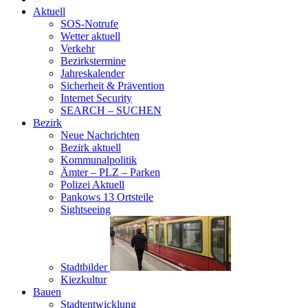
Aktuell
SOS-Notrufe
Wetter aktuell
Verkehr
Bezirkstermine
Jahreskalender
Sicherheit & Prävention
Internet Security
SEARCH – SUCHEN
Bezirk
Neue Nachrichten
Bezirk aktuell
Kommunalpolitik
Ämter – PLZ – Parken
Polizei Aktuell
Pankows 13 Ortsteile
Sightseeing
Stadtbilder
Kiezkultur
Bauen
Stadtentwicklung