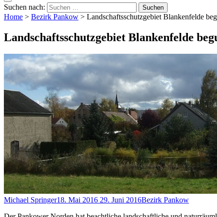
Suchen nach:
Home
>
Bezirk Pankow
>
Landschaftsschutzgebiet Blankenfelde beg
Landschaftsschutzgebiet Blankenfelde beg
Michael Springer
18. Mai 2016
29. Juni 2016
Bezirk Pankow
Der Pankower Norden hat beachtliche landschaftliche und naturräu