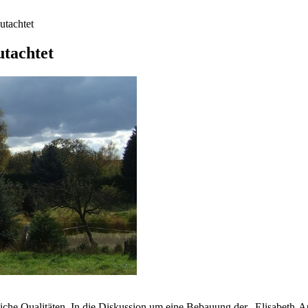
utachtet
utachtet
mliche Qualitäten. In die Diskussion um eine Bebauung der „Elisabe