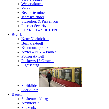
Wetter aktuell
Verkehr
Bezirkstermine
Jahreskalender
Sicherheit & Prävention
Internet Security
SEARCH – SUCHEN
Bezirk
Neue Nachrichten
Bezirk aktuell
Kommunalpolitik
Ämter – PLZ – Parken
Polizei Aktuell
Pankows 13 Ortsteile
Sightseeing
Stadtbilder
Kiezkultur
Bauen
Stadtentwicklung
Architektur
Straßenbau