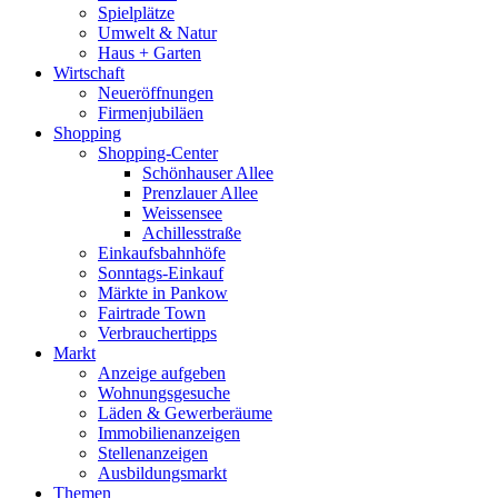
Spielplätze
Umwelt & Natur
Haus + Garten
Wirtschaft
Neueröffnungen
Firmenjubiläen
Shopping
Shopping-Center
Schönhauser Allee
Prenzlauer Allee
Weissensee
Achillesstraße
Einkaufsbahnhöfe
Sonntags-Einkauf
Märkte in Pankow
Fairtrade Town
Verbrauchertipps
Markt
Anzeige aufgeben
Wohnungsgesuche
Läden & Gewerberäume
Immobilienanzeigen
Stellenanzeigen
Ausbildungsmarkt
Themen