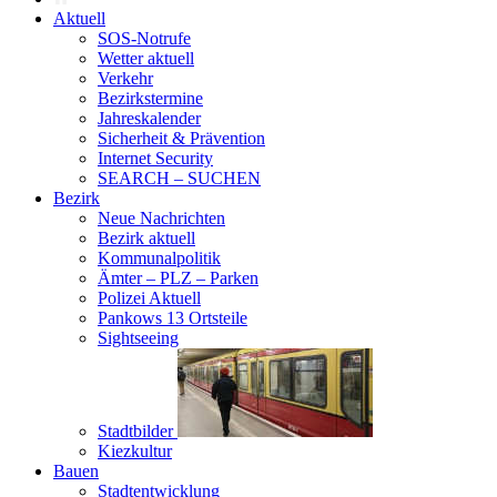
Aktuell
SOS-Notrufe
Wetter aktuell
Verkehr
Bezirkstermine
Jahreskalender
Sicherheit & Prävention
Internet Security
SEARCH – SUCHEN
Bezirk
Neue Nachrichten
Bezirk aktuell
Kommunalpolitik
Ämter – PLZ – Parken
Polizei Aktuell
Pankows 13 Ortsteile
Sightseeing
Stadtbilder
Kiezkultur
Bauen
Stadtentwicklung