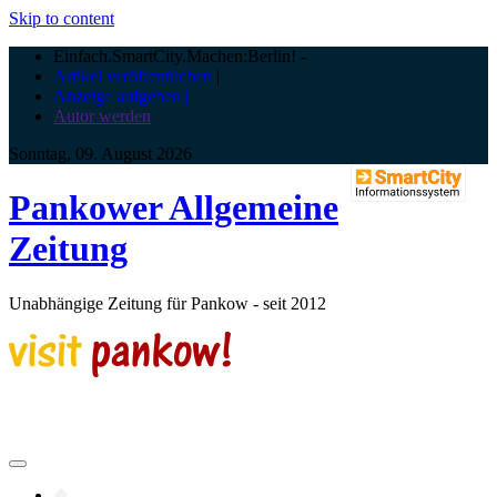
Skip to content
Einfach.SmartCity.Machen:Berlin!
-
Artikel veröffentlichen
|
Anzeige aufgeben |
Autor werden
Sonntag, 09. August 2026
Pankower Allgemeine
Zeitung
Unabhängige Zeitung für Pankow - seit 2012