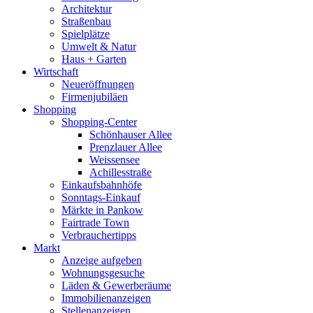
Architektur
Straßenbau
Spielplätze
Umwelt & Natur
Haus + Garten
Wirtschaft
Neueröffnungen
Firmenjubiläen
Shopping
Shopping-Center
Schönhauser Allee
Prenzlauer Allee
Weissensee
Achillesstraße
Einkaufsbahnhöfe
Sonntags-Einkauf
Märkte in Pankow
Fairtrade Town
Verbrauchertipps
Markt
Anzeige aufgeben
Wohnungsgesuche
Läden & Gewerberäume
Immobilienanzeigen
Stellenanzeigen