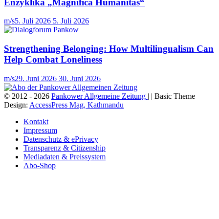
Enzyklika „Magnifica Humanitas“
m/s
5. Juli 2026
5. Juli 2026
Strengthening Belonging: How Multilingualism Can
Help Combat Loneliness
m/s
29. Juni 2026
30. Juni 2026
© 2012 - 2026
Pankower Allgemeine Zeitung
| | Basic Theme
Design:
AccessPress Mag, Kathmandu
Kontakt
Impressum
Datenschutz & ePrivacy
Transparenz & Citizenship
Mediadaten & Preissystem
Abo-Shop