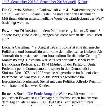
a/m
7. September 2016
8. September 2016
Aktuell
,
Kultur
Die Cajewitz-Stiftung in Pankow lädt zum 41. Waisenhausgespräch
ein. Zu Gast sind Luciana Castellina und Friedrich Dieckmann.
Müt ihnen dürfen unterschiedliche Wege der „Entdeckung der Welt“
besichtigt werden.
Es wird zur Diskussion mit dem Publikum eingeladen: „Kennen Sie
andere Wege (und Ziele?), bringen Sie diese bitte in die Diskussion
ein.“
Luciana Castellina (* 9. August 1929 in Rom) ist eine italienische
Politikerin und Journalistin und Ikone der italienischen Linkem. Als
Journalistin war sie, nach dem Jurastudium für die linke Zeitung Il
Manifesto tätig. Castellina war Mitglied der italienischen Partei
Democrazia Proletaria, ab 1974 Mitglied in der Partito di Unità
Proletaria per il Comunismo und später in der Democratici di
Sinistra. Von 1976 bis 1983 war sie Abgeordnete im Italienischen
Parlament. Sie war von 1979 bis 1999 Abgeordnete im
Europäischen Parlament. Sie ist mit dem Politiker Alfredo Reichlin
verheiratet und hat zwei Kinder.
Ihr neues Buch
»Die Entdeckung der Welt«
erzählt von ihrem
politischen Erwachen als Teenager im faschistischen Italien: von
dem Tag an, als sie am 25. Juli 1943 das Tennisspiel mit ihrer