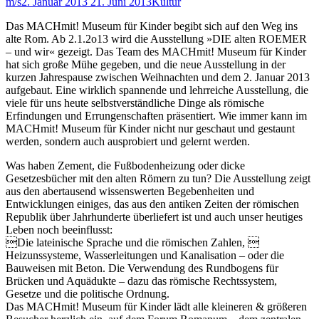
m/s
2. Januar 2013
21. Juni 2013
Kultur
Das MACHmit! Museum für Kinder begibt sich auf den Weg ins
alte Rom. Ab 2.1.2o13 wird die Ausstellung »DIE alten ROEMER
– und wir« gezeigt. Das Team des MACHmit! Museum für Kinder
hat sich große Mühe gegeben, und die neue Ausstellung in der
kurzen Jahrespause zwischen Weihnachten und dem 2. Januar 2013
aufgebaut. Eine wirklich spannende und lehrreiche Ausstellung, die
viele für uns heute selbstverständliche Dinge als römische
Erfindungen und Errungenschaften präsentiert. Wie immer kann im
MACHmit! Museum für Kinder nicht nur geschaut und gestaunt
werden, sondern auch ausprobiert und gelernt werden.
Was haben Zement, die Fußbodenheizung oder dicke
Gesetzesbücher mit den alten Römern zu tun? Die Ausstellung zeigt
aus den abertausend wissenswerten Begebenheiten und
Entwicklungen einiges, das aus den antiken Zeiten der römischen
Republik über Jahrhunderte überliefert ist und auch unser heutiges
Leben noch beeinflusst:
Die lateinische Sprache und die römischen Zahlen, 
Heizunssysteme, Wasserleitungen und Kanalisation – oder die
Bauweisen mit Beton. Die Verwendung des Rundbogens für
Brücken und Aquädukte – dazu das römische Rechtssystem,
Gesetze und die politische Ordnung.
Das MACHmit! Museum für Kinder lädt alle kleineren & größeren