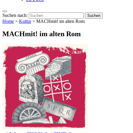
Suchen nach:
Home
>
Kultur
>
MACHmit! im alten Rom
MACHmit! im alten Rom