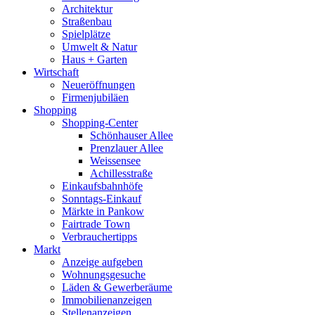
Architektur
Straßenbau
Spielplätze
Umwelt & Natur
Haus + Garten
Wirtschaft
Neueröffnungen
Firmenjubiläen
Shopping
Shopping-Center
Schönhauser Allee
Prenzlauer Allee
Weissensee
Achillesstraße
Einkaufsbahnhöfe
Sonntags-Einkauf
Märkte in Pankow
Fairtrade Town
Verbrauchertipps
Markt
Anzeige aufgeben
Wohnungsgesuche
Läden & Gewerberäume
Immobilienanzeigen
Stellenanzeigen