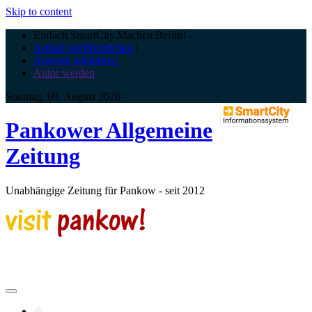
Skip to content
Einfach.SmartCity.Machen:Berlin!
-
Artikel veröffentlichen
|
Anzeige aufgeben |
Autor werden
Sonntag, 09. August 2026
Pankower Allgemeine
Zeitung
Unabhängige Zeitung für Pankow - seit 2012