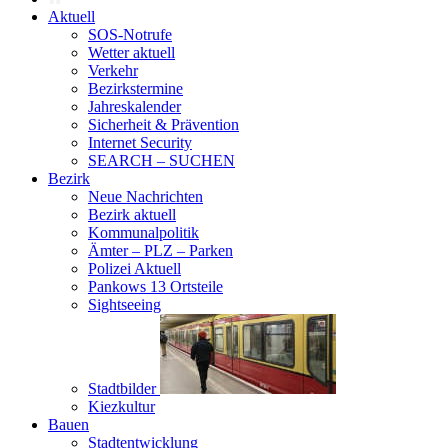
Aktuell
SOS-Notrufe
Wetter aktuell
Verkehr
Bezirkstermine
Jahreskalender
Sicherheit & Prävention
Internet Security
SEARCH – SUCHEN
Bezirk
Neue Nachrichten
Bezirk aktuell
Kommunalpolitik
Ämter – PLZ – Parken
Polizei Aktuell
Pankows 13 Ortsteile
Sightseeing
Stadtbilder
Kiezkultur
Bauen
Stadtentwicklung