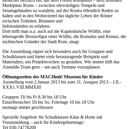
Besucher herzlich ein, auf dem Forum Romanum – dem zentralen
Marktplatz Roms – zwischen ehrwürdigen Tempeln und
Senatsgebäuden zu wandeln, auf der Rostra öffentlich Reden zu
halten und in den Wohnviertel das tägliche Leben der Römer
zwischen Toiletten, Brunnen und
Imbissständen zu erfahren.
Dort trifft man u.a. auch auf die Kapitolinische Wölfin, eine
lebensgroße Bronzefigur einer Wölfin, die Romulus und Remus, die
mythischen Gründer der Stadt Rom, säugt.
Die Ausstellung eignet sich besonders auch für Gruppen und
Schulklassen und bietet viele herausragende Beispiele und
Materialien, um Projektwochen zu gestalten. Wie immer hilft das
Anmelde-Team gern – um auch Termine vorzuplanen.
Öffnungszeiten des MACHmit! Museum für Kinder
Ausstellung vom 2.Januar 2013 bis zum 31. Ausgust 2013 – I.II.-
XXX1.VIII.MMXIII
Gruppen: Di bis Fr 8.30 bis 18 Uhr
Einzelbesucher: Di bis So, Feiertage 10 bis 18 Uhr
montags immer geschlossen
Spezielle Angebote für Schulklassen Kitas & Horte mit
Voranmeldung – auch für Kindergeburtstage:
Tel 030-74778200