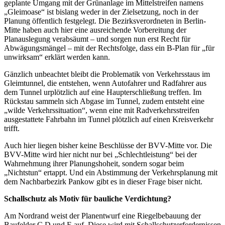
geplante Umgang mit der Grünanlage im Mittelstreifen namens
„Gleimoase“ ist bislang weder in der Zielsetzung, noch in der
Planung öffentlich festgelegt. Die Bezirksverordneten in Berlin-
Mitte haben auch hier eine ausreichende Vorbereitung der
Planauslegung verabsäumt – und sorgen nun erst Recht für
Abwägungsmängel – mit der Rechtsfolge, dass ein B-Plan für „für
unwirksam“ erklärt werden kann.
Gänzlich unbeachtet bleibt die Problematik von Verkehrsstaus im
Gleimtunnel, die entstehen, wenn Autofahrer und Radfahrer aus
dem Tunnel urplötzlich auf eine Haupterschließung treffen. Im
Rückstau sammeln sich Abgase im Tunnel, zudem entsteht eine
„wilde Verkehrssituation“, wenn eine mit Radverkehrsstreifen
ausgestattete Fahrbahn im Tunnel plötzlich auf einen Kreisverkehr
trifft.
Auch hier liegen bisher keine Beschlüsse der BVV-Mitte vor. Die
BVV-Mitte wird hier nicht nur bei „Schlechtleistung“ bei der
Wahrnehmung ihrer Planungshoheit, sondern sogar beim
„Nichtstun“ ertappt. Und ein Abstimmung der Verkehrsplanung mit
dem Nachbarbezirk Pankow gibt es in dieser Frage biser nicht.
Schallschutz als Motiv für bauliche Verdichtung?
Am Nordrand weist der Planentwurf eine Riegelbebauung der
Baufelder C,D und E auf. Diese wird mit Schallschutzerfordernissen