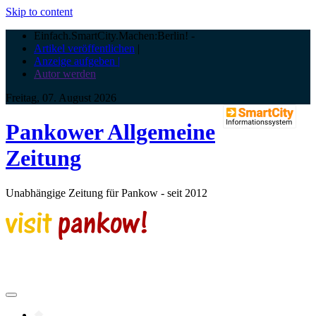
Skip to content
Einfach.SmartCity.Machen:Berlin!
-
Artikel veröffentlichen
|
Anzeige aufgeben |
Autor werden
Freitag, 07. August 2026
Pankower Allgemeine
Zeitung
Unabhängige Zeitung für Pankow - seit 2012