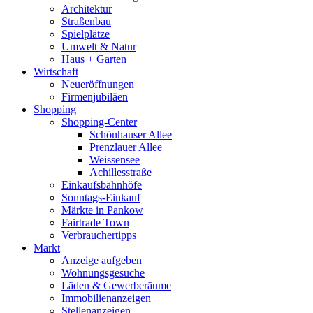
Architektur
Straßenbau
Spielplätze
Umwelt & Natur
Haus + Garten
Wirtschaft
Neueröffnungen
Firmenjubiläen
Shopping
Shopping-Center
Schönhauser Allee
Prenzlauer Allee
Weissensee
Achillesstraße
Einkaufsbahnhöfe
Sonntags-Einkauf
Märkte in Pankow
Fairtrade Town
Verbrauchertipps
Markt
Anzeige aufgeben
Wohnungsgesuche
Läden & Gewerberäume
Immobilienanzeigen
Stellenanzeigen