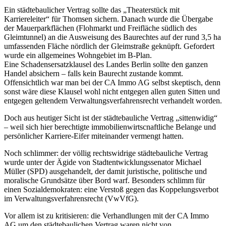
Ein städtebaulicher Vertrag sollte das „Theaterstück mit
Karriereleiter“ für Thomsen sichern. Danach wurde die Übergabe
der Mauerparkflächen (Flohmarkt und Freifläche südlich des
Gleimtunnel) an die Ausweisung des Baurechtes auf der rund 3,5 ha
umfassenden Fläche nördlich der Gleimstraße geknüpft. Gefordert
wurde ein allgemeines Wohngebiet im B-Plan.
Eine Schadensersatzklausel des Landes Berlin sollte den ganzen
Handel absichern – falls kein Baurecht zustande kommt.
Offensichtlich war man bei der CA Immo AG selbst skeptisch, denn
sonst wäre diese Klausel wohl nicht entgegen allen guten Sitten und
entgegen geltendem Verwaltungsverfahrensrecht verhandelt worden.
Doch aus heutiger Sicht ist der städtebauliche Vertrag „sittenwidig“
– weil sich hier berechtigte immobilienwirtscnaftliche Belange und
persönlicher Karriere-Eifer miteinander vermengt hatten.
Noch schlimmer: der völlig rechtswidrige städtebauliche Vertrag
wurde unter der Ägide von Stadtentwicklungssenator Michael
Müller (SPD) ausgehandelt, der damit juristische, politische und
moralische Grundsätze über Bord warf. Besonders schlimm für
einen Sozialdemokraten: eine Verstoß gegen das Koppelungsverbot
im Verwaltungsverfahrensrecht (VwVfG).
Vor allem ist zu kritisieren: die Verhandlungen mit der CA Immo
AG um den städtebaulichen Vertrag waren nicht von