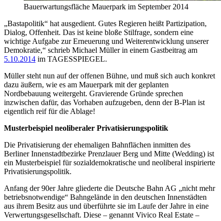
Bauerwartungsfläche Mauerpark im September 2014
„Bastapolitik“ hat ausgedient. Gutes Regieren heißt Partizipation,
Dialog, Offenheit. Das ist keine bloße Stilfrage, sondern eine
wichtige Aufgabe zur Erneuerung und Weiterentwicklung unserer
Demokratie,“ schrieb Michael Müller in einem Gastbeitrag am
5.10.2014
im TAGESSPIEGEL.
Müller steht nun auf der offenen Bühne, und muß sich auch konkret
dazu äußern, wie es am Mauerpark mit der geplanten
Nordbebauung weitergeht. Gravierende Gründe sprechen
inzwischen dafür, das Vorhaben aufzugeben, denn der B-Plan ist
eigentlich reif für die Ablage!
Musterbeispiel neoliberaler Privatisierungspolitik
Die Privatisierung der ehemaligen Bahnflächen inmitten des
Berliner Innenstadtbezirke Prenzlauer Berg und Mitte (Wedding) ist
ein Musterbeispiel für sozialdemokratische und neoliberal inspirierte
Privatisierungspolitik.
Anfang der 90er Jahre gliederte die Deutsche Bahn AG „nicht mehr
betriebsnotwendige“ Bahngelände in den deutschen Innenstädten
aus ihrem Besitz aus und überführte sie im Laufe der Jahre in eine
Verwertungsgesellschaft. Diese – genannt Vivico Real Estate –