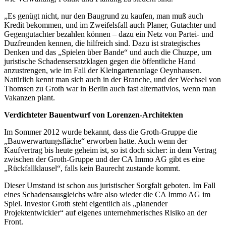
„Es genügt nicht, nur den Baugrund zu kaufen, man muß auch
Kredit bekommen, und im Zweifelsfall auch Planer, Gutachter und
Gegengutachter bezahlen können – dazu ein Netz von Partei- und
Duzfreunden kennen, die hilfreich sind. Dazu ist strategisches
Denken und das „Spielen über Bande“ und auch die Chuzpe, um
juristische Schadensersatzklagen gegen die öffentliche Hand
anzustrengen, wie im Fall der Kleingartenanlage Oeynhausen.
Natürlich kennt man sich auch in der Branche, und der Wechsel von
Thomsen zu Groth war in Berlin auch fast alternativlos, wenn man
Vakanzen plant.
Verdichteter Bauentwurf von Lorenzen-Architekten
Im Sommer 2012 wurde bekannt, dass die Groth-Gruppe die
„Bauwerwartungsfläche“ erworben hatte. Auch wenn der
Kaufvertrag bis heute geheim ist, so ist doch sicher: in dem Vertrag
zwischen der Groth-Gruppe und der CA Immo AG gibt es eine
„Rückfallklausel“, falls kein Baurecht zustande kommt.
Dieser Umstand ist schon aus juristischer Sorgfalt geboten. Im Fall
eines Schadensausgleichs wäre also wieder die CA Immo AG im
Spiel. Investor Groth steht eigentlich als „planender
Projektentwickler“ auf eigenes unternehmerisches Risiko an der
Front.