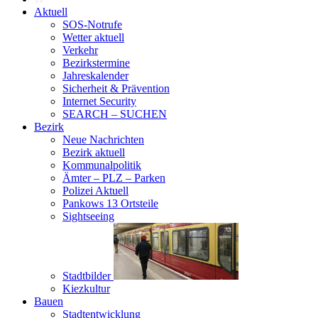
Aktuell
SOS-Notrufe
Wetter aktuell
Verkehr
Bezirkstermine
Jahreskalender
Sicherheit & Prävention
Internet Security
SEARCH – SUCHEN
Bezirk
Neue Nachrichten
Bezirk aktuell
Kommunalpolitik
Ämter – PLZ – Parken
Polizei Aktuell
Pankows 13 Ortsteile
Sightseeing
Stadtbilder
Kiezkultur
Bauen
Stadtentwicklung