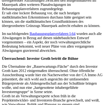
divergierender Auffassungen zwischen den Bürgerinitiativen im
Mauerpark allen weiteren Planabwägungen im
Bebauungsplanverfahren zugrundegelegt.
Er sah eine lockere Bebauung vor, die nach heutigen
stadtklimatischen Erkenntnissen durchaus hätte geeignet sein
können, um die stadtklimatischen Grundfunktionen des
übergeordneten Grünzugs Mauerpark aufrecht erhalten zu können.
Im nachfolgenden
Baubauungsplanverfahren I-64
wurden auch alle
Abwägungen in Bezug auf diesen städtebaulichen Entwurf
vorgenommen – ein Aspekt, der noch verwaltungsrechtliche
Bedeutung bekommt, weil neuer Pläne von allen vergangenen
Abwägungen gravierend abweichen.
Überraschend: Investor Groth betritt die Bühne
Die Übernahme der „Bauerwartungs-Fläche“ durch den Investor
Groth kam 2012 einigermaßen überraschend. Ohne öffentliche
Ausschreibung wurde hier ein Nacherwerber von der CA Immo AG
präsentiert, die sich wohl auch angesichts der umfassenden
Bürgerproteste als Aktiengesellschaft aus der Schußlinie bringen
wollte, und nun eine „hartgesottene inhabergeführte
Investorengruppe“ in Szene setzte.
Groth ist als Verwaltungsexperte schon früh in die
Projektentwickler- und Investoren-Branche gewechselt, und weiß,
wie Verwaltung, Politik und Planung zu steuern sind.