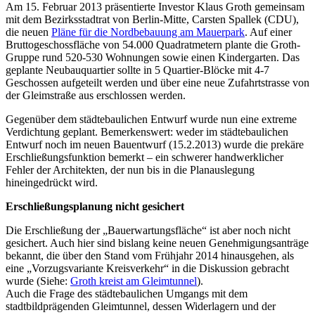
Am 15. Februar 2013 präsentierte Investor Klaus Groth gemeinsam
mit dem Bezirksstadtrat von Berlin-Mitte, Carsten Spallek (CDU),
die neuen
Pläne für die Nordbebauung am Mauerpark
. Auf einer
Bruttogeschossfläche von 54.000 Quadratmetern plante die Groth-
Gruppe rund 520-530 Wohnungen sowie einen Kindergarten. Das
geplante Neubauquartier sollte in 5 Quartier-Blöcke mit 4-7
Geschossen aufgeteilt werden und über eine neue Zufahrtstrasse von
der Gleimstraße aus erschlossen werden.
Gegenüber dem städtebaulichen Entwurf wurde nun eine extreme
Verdichtung geplant. Bemerkenswert: weder im städtebaulichen
Entwurf noch im neuen Bauentwurf (15.2.2013) wurde die prekäre
Erschließungsfunktion bemerkt – ein schwerer handwerklicher
Fehler der Architekten, der nun bis in die Planauslegung
hineingedrückt wird.
Erschließungsplanung nicht gesichert
Die Erschließung der „Bauerwartungsfläche“ ist aber noch nicht
gesichert. Auch hier sind bislang keine neuen Genehmigungsanträge
bekannt, die über den Stand vom Frühjahr 2014 hinausgehen, als
eine „Vorzugsvariante Kreisverkehr“ in die Diskussion gebracht
wurde (Siehe:
Groth kreist am Gleimtunnel
).
Auch die Frage des städtebaulichen Umgangs mit dem
stadtbildprägenden Gleimtunnel, dessen Widerlagern und der