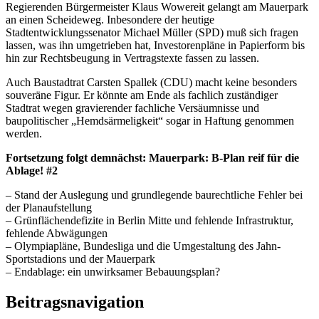
Regierenden Bürgermeister Klaus Wowereit gelangt am Mauerpark
an einen Scheideweg. Inbesondere der heutige
Stadtentwicklungssenator Michael Müller (SPD) muß sich fragen
lassen, was ihn umgetrieben hat, Investorenpläne in Papierform bis
hin zur Rechtsbeugung in Vertragstexte fassen zu lassen.
Auch Baustadtrat Carsten Spallek (CDU) macht keine besonders
souveräne Figur. Er könnte am Ende als fachlich zuständiger
Stadtrat wegen gravierender fachliche Versäumnisse und
baupolitischer „Hemdsärmeligkeit“ sogar in Haftung genommen
werden.
Fortsetzung folgt demnächst: Mauerpark: B-Plan reif für die
Ablage! #2
– Stand der Auslegung und grundlegende baurechtliche Fehler bei
der Planaufstellung
– Grünflächendefizite in Berlin Mitte und fehlende Infrastruktur,
fehlende Abwägungen
– Olympiapläne, Bundesliga und die Umgestaltung des Jahn-
Sportstadions und der Mauerpark
– Endablage: ein unwirksamer Bebauungsplan?
Beitragsnavigation