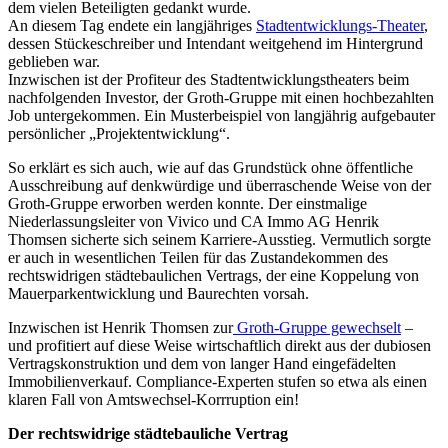
dem vielen Beteiligten gedankt wurde.
An diesem Tag endete ein langjähriges
Stadtentwicklungs-Theater
,
dessen Stückeschreiber und Intendant weitgehend im Hintergrund
geblieben war.
Inzwischen ist der Profiteur des Stadtentwicklungstheaters beim
nachfolgenden Investor, der Groth-Gruppe mit einen hochbezahlten
Job untergekommen. Ein Musterbeispiel von langjährig aufgebauter
persönlicher „Projektentwicklung“.
So erklärt es sich auch, wie auf das Grundstück ohne öffentliche
Ausschreibung auf denkwürdige und überraschende Weise von der
Groth-Gruppe erworben werden konnte. Der einstmalige
Niederlassungsleiter von Vivico und CA Immo AG Henrik
Thomsen sicherte sich seinem Karriere-Ausstieg. Vermutlich sorgte
er auch in wesentlichen Teilen für das Zustandekommen des
rechtswidrigen städtebaulichen Vertrags, der eine Koppelung von
Mauerparkentwicklung und Baurechten vorsah.
Inzwischen ist Henrik Thomsen zur
Groth-Gruppe gewechselt
–
und profitiert auf diese Weise wirtschaftlich direkt aus der dubiosen
Vertragskonstruktion und dem von langer Hand eingefädelten
Immobilienverkauf. Compliance-Experten stufen so etwa als einen
klaren Fall von Amtswechsel-Korrruption ein!
Der rechtswidrige städtebauliche Vertrag