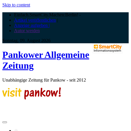
Skip to content
Einfach.SmartCity.Machen:Berlin!
-
Artikel veröffentlichen
|
Anzeige aufgeben |
Autor werden
Sonntag, 09. August 2026
Pankower Allgemeine
Zeitung
Unabhängige Zeitung für Pankow - seit 2012