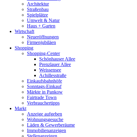
Architektur
Straßenbau
Spielplätze
Umwelt & Natur
Haus + Garten
Wirtschaft
Neueröffnungen
Firmenjubiläen
Shopping
Shopping-Center
Schönhauser Allee
Prenzlauer Allee
Weissensee
Achillesstraße
Einkaufsbahnhöfe
Sonntags-Einkauf
Märkte in Pankow
Fairtrade Town
Verbrauchertipps
Markt
Anzeige aufgeben
Wohnungsgesuche
Läden & Gewerberäume
Immobilienanzeigen
Stellenanzeigen