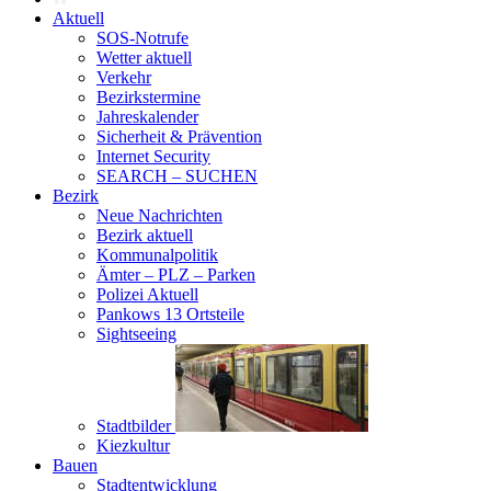
Aktuell
SOS-Notrufe
Wetter aktuell
Verkehr
Bezirkstermine
Jahreskalender
Sicherheit & Prävention
Internet Security
SEARCH – SUCHEN
Bezirk
Neue Nachrichten
Bezirk aktuell
Kommunalpolitik
Ämter – PLZ – Parken
Polizei Aktuell
Pankows 13 Ortsteile
Sightseeing
Stadtbilder
Kiezkultur
Bauen
Stadtentwicklung