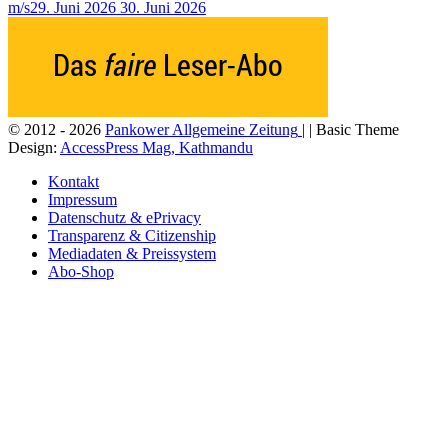
m/s
29. Juni 2026
30. Juni 2026
© 2012 - 2026
Pankower Allgemeine Zeitung
| | Basic Theme
Design:
AccessPress Mag, Kathmandu
Kontakt
Impressum
Datenschutz & ePrivacy
Transparenz & Citizenship
Mediadaten & Preissystem
Abo-Shop