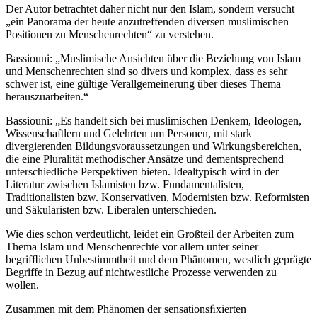
Der Autor betrachtet daher nicht nur den Islam, sondern versucht
„ein Panorama der heute anzutreffenden diversen muslimischen
Positionen zu Menschenrechten“ zu verstehen.
Bassiouni: „Muslimische Ansichten über die Beziehung von Islam
und Menschenrechten sind so divers und komplex, dass es sehr
schwer ist, eine gültige Verallgemeinerung über dieses Thema
herauszuarbeiten.“
Bassiouni: „Es handelt sich bei muslimischen Denkem, Ideologen,
Wissenschaftlern und Gelehrten um Personen, mit stark
divergierenden Bildungsvoraussetzungen und Wirkungsbereichen,
die eine Pluralität methodischer Ansätze und dementsprechend
unterschiedliche Perspektiven bieten. Idealtypisch wird in der
Literatur zwischen Islamisten bzw. Fundamentalisten,
Traditionalisten bzw. Konservativen, Modernisten bzw. Reformisten
und Säkularisten bzw. Liberalen unterschieden.
Wie dies schon verdeutlicht, leidet ein Großteil der Arbeiten zum
Thema Islam und Menschenrechte vor allem unter seiner
begrifﬂichen Unbestimmtheit und dem Phänomen, westlich geprägte
Begriffe in Bezug auf nichtwestliche Prozesse verwenden zu
wollen.
Zusammen mit dem Phänomen der sensationsﬁxierten