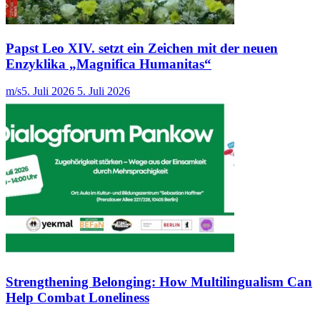
Papst Leo XIV. setzt ein Zeichen mit der neuen
Enzyklika „Magnifica Humanitas“
m/s
5. Juli 2026
5. Juli 2026
Strengthening Belonging: How Multilingualism Can
Help Combat Loneliness