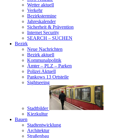
Wetter aktuell
Verkehr
Bezirkstermine
Jahreskalender
Sicherheit & Prävention
Internet Security
SEARCH – SUCHEN
Bezirk
Neue Nachrichten
Bezirk aktuell
Kommunalpolitik
Ämter – PLZ – Parken
Polizei Aktuell
Pankows 13 Ortsteile
Sightseeing
Stadtbilder
Kiezkultur
Bauen
Stadtentwicklung
Architektur
Straßenbau