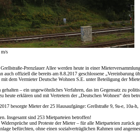
 m/s
Grellstraße-Prenzlauer Allee werden heute in einer Mieterversammlu
ann auch offiziell die bereits am 8.8.2017 geschlossene „Vereinbarung
mt mit dem Vermieter Deutsche Wohnen S.E. unter Beteiligung der Miete
im gehalten – ein ungewöhnliches Verfahren, das im Gegensatz zu pol
dazu heute erklären und mit Vertretern der „Deutschen Wohnen“ den bet
 2017 besorgte Mieter der 25 Hausaufgänge: Grellstraße 9, 9a-e, 10a-h
. Insgesamt sind 253 Mietparteien betroffen!
idersprüche und Proteste der Mieter – für alle Mietparteien zurück g
lage befürchten, ohne einen sozialverträglichen Rahmen und angemes