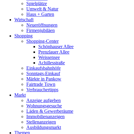
Spielplätze
Umwelt & Natur
Haus + Garten
Wirtschaft
Neueröffnungen
Firmenjubiläen
Shopping
Shopping-Center
Schönhauser Allee
Prenzlauer Allee
Weissensee
Achillesstraße
Einkaufsbahnhöfe
Sonntags-Einkauf
Märkte in Pankow
Fairtrade Town
Verbrauchertipps
Markt
Anzeige aufgeben
Wohnungsgesuche
Läden & Gewerberäume
Immobilienanzeigen
Stellenanzeigen
Ausbildungsmarkt
Themen