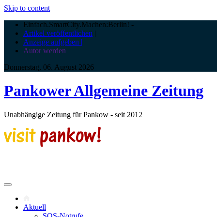
Skip to content
Einfach.SmartCity.Machen:Berlin!
-
Artikel veröffentlichen
|
Anzeige aufgeben |
Autor werden
Donnerstag, 06. August 2026
Pankower Allgemeine Zeitung
Unabhängige Zeitung für Pankow - seit 2012
Aktuell
SOS-Notrufe