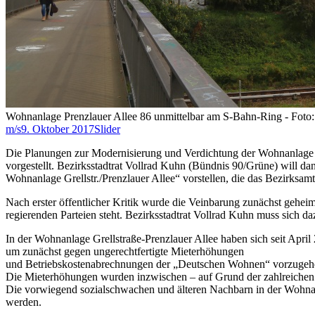
Wohnanlage Prenzlauer Allee 86 unmittelbar am S-Bahn-Ring - Foto:
m/s
9. Oktober 2017
Slider
Die Planungen zur Modernisierung und Verdichtung der Wohnanlage 
vorgestellt. Bezirksstadtrat Vollrad Kuhn (Bündnis 90/Grüne) will d
Wohnanlage Grellstr./Prenzlauer Allee“ vorstellen, die das Bezirksa
Nach erster öffentlicher Kritik wurde die Veinbarung zunächst gehe
regierenden Parteien steht. Bezirksstadtrat Vollrad Kuhn muss sich 
In der Wohnanlage Grellstraße-Prenzlauer Allee haben sich seit April
um zunächst gegen ungerechtfertigte Mieterhöhungen
und Betriebskostenabrechnungen der „Deutschen Wohnen“ vorzugehen
Die Mieterhöhungen wurden inzwischen – auf Grund der zahlreichen W
Die vorwiegend sozialschwachen und älteren Nachbarn in der Wohnan
werden.