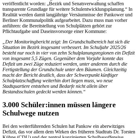
veröffentlicht worden: „Bezirk und Senatsverwaltung schaffen
transparente Grundlage für weitere Schulentwicklungsplanung.“ In
Realität werden damit langjährige Versäumnisse der Pankower und
Berliner Kommunalpolitik aufgearbeitet. Dazu muss man vorher
anführen: die Bereitstellung von Schulplätzen gehört zur
Pflichtaufgabe und Daseinsvorsorge einer Kommune:
„Der Monitoringbericht zeigt: Im Grundschulbereich hat sich die
Situation im Bezirk insgesamt verbessert. Im Schuljahr 2025/26
besteht nur noch in vier von zehn Schulplanungsregionen ein Defizit
von insgesamt 5,5 Zügen. Gegenüber dem Vorjahr konnte das
Defizit um zwei Züge reduziert werden, unter anderem durch die
Fertigstellung der Grundschule unter den Bäumen. Gleichzeitig
macht der Bericht deutlich, dass der Schwerpunkt künftiger
Schulplatzschaffung weiterhin dort liegen muss, wo neue
Stadtquartiere entstehen und Bedarfe nicht allein über
Bestandsschulen gedeckt werden können.“
3.000 Schüler:innen müssen längere
Schulwege nutzen
Bei den weiterführenden Schulen hat Pankow ein aberwitziges
Defizit, das vor allem dem Wirken des früheren Stadtrats Dr. Torsten
Kühne (CDU) und der zentral konzipierten Schulbauoffensive