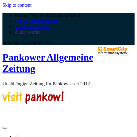
Skip to content
Einfach.SmartCity.Machen:Berlin!
-
Artikel veröffentlichen
|
Anzeige aufgeben |
Autor werden
Sonntag, 09. August 2026
Pankower Allgemeine
Zeitung
Unabhängige Zeitung für Pankow - seit 2012