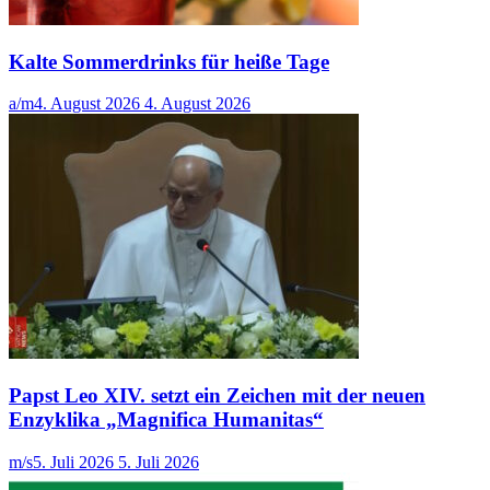
Kalte Sommerdrinks für heiße Tage
a/m
4. August 2026
4. August 2026
Papst Leo XIV. setzt ein Zeichen mit der neuen
Enzyklika „Magnifica Humanitas“
m/s
5. Juli 2026
5. Juli 2026