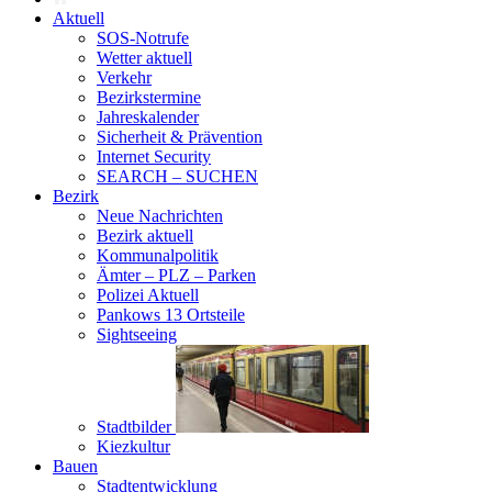
Aktuell
SOS-Notrufe
Wetter aktuell
Verkehr
Bezirkstermine
Jahreskalender
Sicherheit & Prävention
Internet Security
SEARCH – SUCHEN
Bezirk
Neue Nachrichten
Bezirk aktuell
Kommunalpolitik
Ämter – PLZ – Parken
Polizei Aktuell
Pankows 13 Ortsteile
Sightseeing
Stadtbilder
Kiezkultur
Bauen
Stadtentwicklung