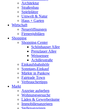
Architektur
Straßenbau
Spielplätze
Umwelt & Natur
Haus + Garten
Wirtschaft
Neueröffnungen
Firmenjubiläen
Shopping
Shopping-Center
Schönhauser Allee
Prenzlauer Allee
Weissensee
Achillesstraße
Einkaufsbahnhöfe
Sonntags-Einkauf
Märkte in Pankow
Fairtrade Town
Verbrauchertipps
Markt
Anzeige aufgeben
Wohnungsgesuche
Läden & Gewerberäume
Immobilienanzeigen
Stellenanzeigen