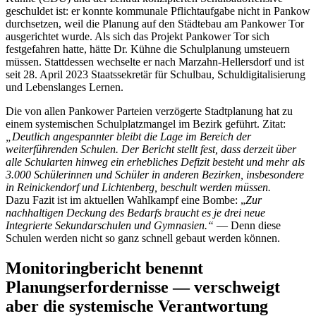
geschuldet ist: er konnte kommunale Pflichtaufgabe nicht in Pankow
durchsetzen, weil die Planung auf den Städtebau am Pankower Tor
ausgerichtet wurde. Als sich das Projekt Pankower Tor sich
festgefahren hatte, hätte Dr. Kühne die Schulplanung umsteuern
müssen. Stattdessen wechselte er nach Marzahn-Hellersdorf und ist
seit 28. April 2023 Staatssekretär für Schulbau, Schuldigitalisierung
und Lebenslanges Lernen.
Die von allen Pankower Parteien verzögerte Stadtplanung hat zu
einem systemischen Schulplatzmangel im Bezirk geführt. Zitat:
„Deutlich angespannter bleibt die Lage im Bereich der
weiterführenden Schulen. Der Bericht stellt fest, dass derzeit über
alle Schularten hinweg ein erhebliches Defizit besteht und mehr als
3.000 Schülerinnen und Schüler in anderen Bezirken, insbesondere
in Reinickendorf und Lichtenberg, beschult werden müssen.
Dazu Fazit ist im aktuellen Wahlkampf eine Bombe: „
Zur
nachhaltigen Deckung des Bedarfs braucht es je drei neue
Integrierte Sekundarschulen und Gymnasien.“
— Denn diese
Schulen werden nicht so ganz schnell gebaut werden können.
Monitoringbericht benennt
Planungserfordernisse — verschweigt
aber die systemische Verantwortung