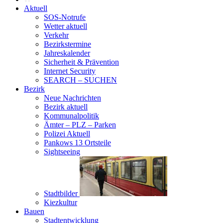
Aktuell
SOS-Notrufe
Wetter aktuell
Verkehr
Bezirkstermine
Jahreskalender
Sicherheit & Prävention
Internet Security
SEARCH – SUCHEN
Bezirk
Neue Nachrichten
Bezirk aktuell
Kommunalpolitik
Ämter – PLZ – Parken
Polizei Aktuell
Pankows 13 Ortsteile
Sightseeing
Stadtbilder
Kiezkultur
Bauen
Stadtentwicklung