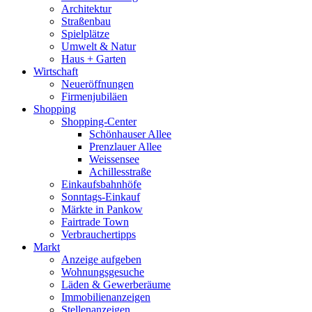
Architektur
Straßenbau
Spielplätze
Umwelt & Natur
Haus + Garten
Wirtschaft
Neueröffnungen
Firmenjubiläen
Shopping
Shopping-Center
Schönhauser Allee
Prenzlauer Allee
Weissensee
Achillesstraße
Einkaufsbahnhöfe
Sonntags-Einkauf
Märkte in Pankow
Fairtrade Town
Verbrauchertipps
Markt
Anzeige aufgeben
Wohnungsgesuche
Läden & Gewerberäume
Immobilienanzeigen
Stellenanzeigen