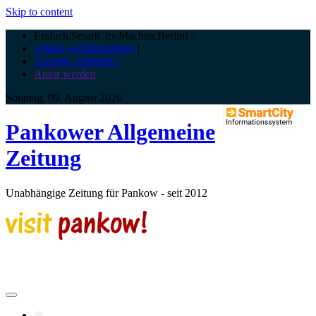
Skip to content
Einfach.SmartCity.Machen:Berlin!
-
Artikel veröffentlichen
|
Anzeige aufgeben |
Autor werden
Sonntag, 09. August 2026
Pankower Allgemeine
Zeitung
Unabhängige Zeitung für Pankow - seit 2012