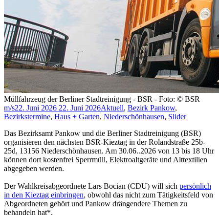
Müllfahrzeug der Berliner Stadtreinigung - BSR - Foto: © BSR
m/s
22. Juni 2026
22. Juni 2026
Aktuell
,
Bezirk Pankow
,
Bezirkstermine
,
Haus + Garten
,
Niederschönhausen
,
Slider
Das Bezirksamt Pankow und die Berliner Stadtreinigung (BSR)
organisieren den nächsten BSR-Kieztag in der Rolandstraße 25b-
25d, 13156 Niederschönhausen. Am 30.06..2026 von 13 bis 18 Uhr
können dort kostenfrei Sperrmüll, Elektroaltgeräte und Alttextilien
abgegeben werden.
Der Wahlkreisabgeordnete Lars Bocian (CDU) will sich
persönlich
in den Kieztag einbringen
, obwohl das nicht zum Tätigkeitsfeld von
Abgeordneten gehört und Pankow drängendere Themen zu
behandeln hat*.