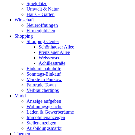
Spielplätze
Umwelt & Natur
Haus + Garten
Wirtschaft
Neueröffnungen
Firmenjubiläen
Shopping
Shopping-Center
Schönhauser Allee
Prenzlauer Allee
Weissensee
Achillesstraße
Einkaufsbahnhöfe
Sonntags-Einkauf
Märkte in Pankow
Fairtrade Town
Verbrauchertipps
Markt
Anzeige aufgeben
Wohnungsgesuche
Läden & Gewerberäume
Immobilienanzeigen
Stellenanzeigen
Ausbildungsmarkt
Themen