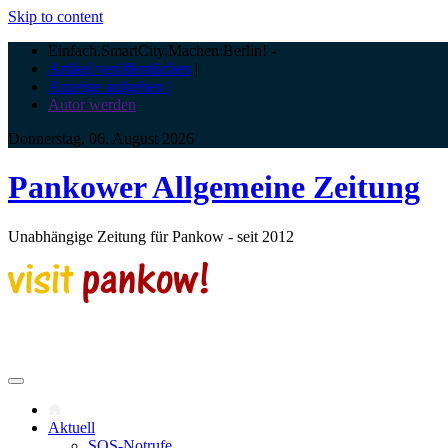
Skip to content
Einfach.SmartCity.Machen:Berlin!
-
Artikel veröffentlichen
|
Anzeige aufgeben |
Autor werden
Donnerstag, 06. August 2026
Pankower Allgemeine Zeitung
Unabhängige Zeitung für Pankow - seit 2012
Aktuell
SOS-Notrufe