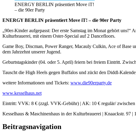
ENERGY BERLIN präsentiert Move iT!
– die 90er Party
ENERGY BERLIN präsentiert Move iT! – die 90er Party
„90er-Kinder aufgepasst: Der erste Samstag im Monat gehört uns!“ Am
Kulturbrauerei, mit einem Oster-Special auf 2 Dancefloors.
Game Boy, Discman, Power Ranger, Macauly Culkin, Ace of Base und 
dem Jahrzehnt unserer Jugend.
Geburtstagskinder (04. oder 5. April) feiern bei freiem Eintritt. Zwi
Tauscht die High Heels gegen Buffalos und zückt den Diddl-Kalend
weitere Informationen und Tickets:
www.die90erparty.de
www.kesselhaus.net
Eintritt: VVK: 8 € (zzgl. VVK-Gebühr) | AK: 10 € regulär/ zwischen
Kesselhaus & Maschinenhaus in der Kulturbrauerei | Knaackstr. 97 |
Beitragsnavigation