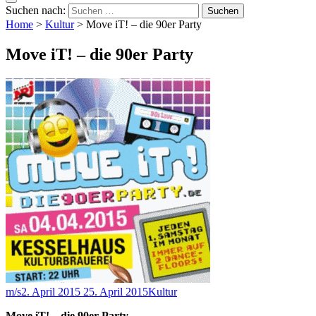
Suchen nach:
Home
>
Kultur
>
Move iT! – die 90er Party
Move iT! – die 90er Party
m/s
2. April 2015
25. April 2015
Kultur
Move iT! – die 90er Party