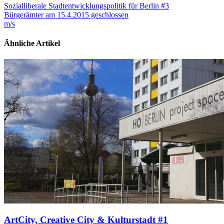
Sozialliberale Stadtentwicklungspolitik für Berlin #3
Bürgerämter am 15.4.2015 geschlossen
m/s
Ähnliche Artikel
ArtCity, Creative City & Kulturstadt #1