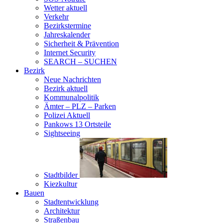
Wetter aktuell
Verkehr
Bezirkstermine
Jahreskalender
Sicherheit & Prävention
Internet Security
SEARCH – SUCHEN
Bezirk
Neue Nachrichten
Bezirk aktuell
Kommunalpolitik
Ämter – PLZ – Parken
Polizei Aktuell
Pankows 13 Ortsteile
Sightseeing
Stadtbilder
Kiezkultur
Bauen
Stadtentwicklung
Architektur
Straßenbau