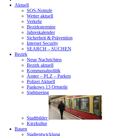
Aktuell
SOS-Notrufe
Wetter aktuell
Verkehr
Bezirkstermine
Jahreskalender
Sicherheit & Prävention
Internet Security
SEARCH – SUCHEN
Bezirk
Neue Nachrichten
Bezirk aktuell
Kommunalpolitik
Ämter – PLZ – Parken
Polizei Aktuell
Pankows 13 Ortsteile
Sightseeing
Stadtbilder
Kiezkultur
Bauen
Stadtentwicklung