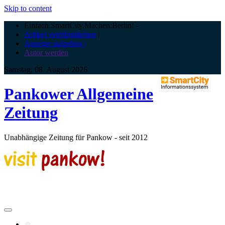
Skip to content
Einfach.SmartCity.Machen:Berlin!
-
Artikel veröffentlichen
|
Anzeige aufgeben |
Autor werden
Samstag, 08. August 2026
Pankower Allgemeine
Zeitung
Unabhängige Zeitung für Pankow - seit 2012