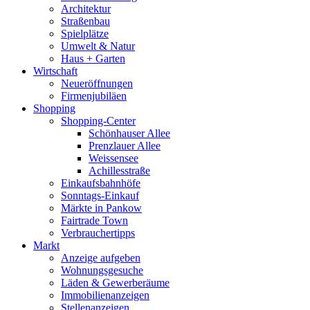
Architektur
Straßenbau
Spielplätze
Umwelt & Natur
Haus + Garten
Wirtschaft
Neueröffnungen
Firmenjubiläen
Shopping
Shopping-Center
Schönhauser Allee
Prenzlauer Allee
Weissensee
Achillesstraße
Einkaufsbahnhöfe
Sonntags-Einkauf
Märkte in Pankow
Fairtrade Town
Verbrauchertipps
Markt
Anzeige aufgeben
Wohnungsgesuche
Läden & Gewerberäume
Immobilienanzeigen
Stellenanzeigen