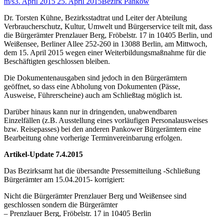
m/s
3. April 2015
25. April 2015
Bezirk Pankow
Dr. Torsten Kühne, Bezirksstadtrat und Leiter der Abteilung
Verbraucherschutz, Kultur, Umwelt und Bürgerservice teilt mit, dass
die Bürgerämter Prenzlauer Berg, Fröbelstr. 17 in 10405 Berlin, und
Weißensee, Berliner Allee 252-260 in 13088 Berlin, am Mittwoch,
dem 15. April 2015 wegen einer Weiterbildungsmaßnahme für die
Beschäftigten geschlossen bleiben.
Die Dokumentenausgaben sind jedoch in den Bürgerämtern
geöffnet, so dass eine Abholung von Dokumenten (Pässe,
Ausweise, Führerscheine) auch am Schließtag möglich ist.
Darüber hinaus kann nur in dringenden, unabwendbaren
Einzelfällen (z.B. Ausstellung eines vorläufigen Personalausweises
bzw. Reisepasses) bei den anderen Pankower Bürgerämtern eine
Bearbeitung ohne vorherige Terminvereinbarung erfolgen.
Artikel-Update 7.4.2015
Das Bezirksamt hat die übersandte Pressemitteilung -Schließung
Bürgerämter am 15.04.2015- korrigiert:
Nicht die Bürgerämter Prenzlauer Berg und Weißensee sind
geschlossen sondern die Bürgerämter
– Prenzlauer Berg, Fröbelstr. 17 in 10405 Berlin