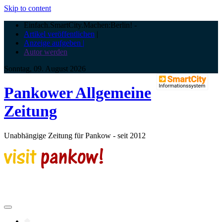
Skip to content
Einfach.SmartCity.Machen:Berlin!
-
Artikel veröffentlichen
|
Anzeige aufgeben |
Autor werden
Sonntag, 09. August 2026
Pankower Allgemeine
Zeitung
Unabhängige Zeitung für Pankow - seit 2012