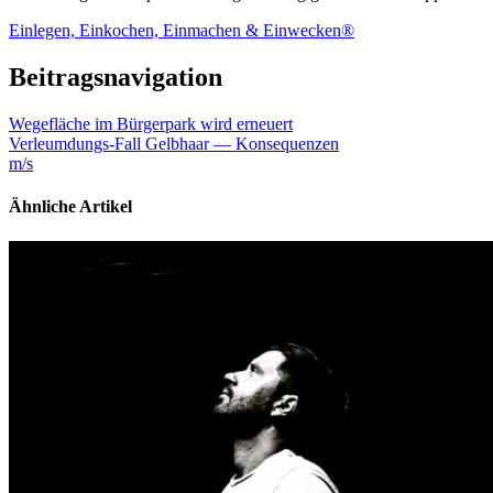
Einlegen, Einkochen, Einmachen & Einwecken®
Beitragsnavigation
Wegefläche im Bürgerpark wird erneuert
Verleumdungs-Fall Gelbhaar — Konsequenzen
m/s
Ähnliche Artikel