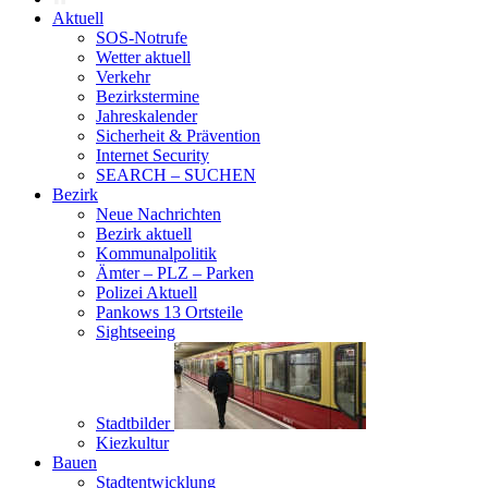
Aktuell
SOS-Notrufe
Wetter aktuell
Verkehr
Bezirkstermine
Jahreskalender
Sicherheit & Prävention
Internet Security
SEARCH – SUCHEN
Bezirk
Neue Nachrichten
Bezirk aktuell
Kommunalpolitik
Ämter – PLZ – Parken
Polizei Aktuell
Pankows 13 Ortsteile
Sightseeing
Stadtbilder
Kiezkultur
Bauen
Stadtentwicklung