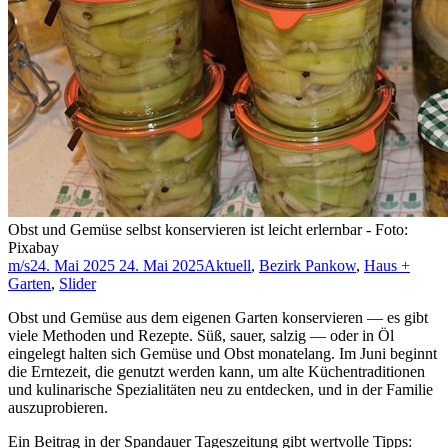
Obst und Gemüse selbst konservieren ist leicht erlernbar - Foto:
Pixabay
m/s
24. Mai 2025
24. Mai 2025
Aktuell
,
Bezirk Pankow
,
Haus +
Garten
,
Slider
Obst und Gemüse aus dem eigenen Garten konservieren — es gibt
viele Methoden und Rezepte. Süß, sauer, salzig — oder in Öl
eingelegt halten sich Gemüse und Obst monatelang. Im Juni beginnt
die Erntezeit, die genutzt werden kann, um alte Küchentraditionen
und kulinarische Spezialitäten neu zu entdecken, und in der Familie
auszuprobieren.
Ein Beitrag in der Spandauer Tageszeitung gibt wertvolle Tipps: