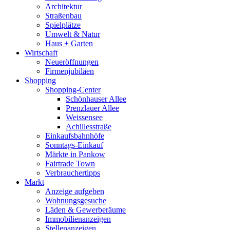
Architektur
Straßenbau
Spielplätze
Umwelt & Natur
Haus + Garten
Wirtschaft
Neueröffnungen
Firmenjubiläen
Shopping
Shopping-Center
Schönhauser Allee
Prenzlauer Allee
Weissensee
Achillesstraße
Einkaufsbahnhöfe
Sonntags-Einkauf
Märkte in Pankow
Fairtrade Town
Verbrauchertipps
Markt
Anzeige aufgeben
Wohnungsgesuche
Läden & Gewerberäume
Immobilienanzeigen
Stellenanzeigen