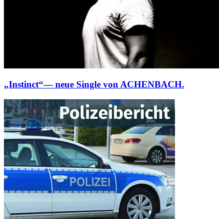
„Instinct“— neue Single von ACHENBACH.