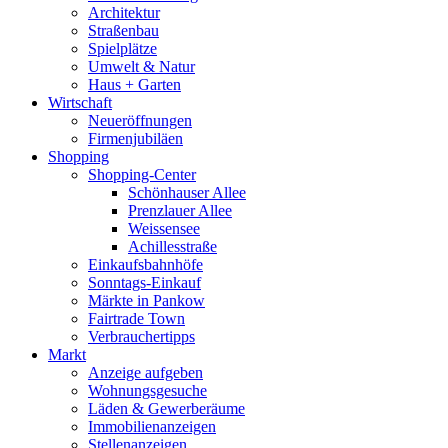
Architektur
Straßenbau
Spielplätze
Umwelt & Natur
Haus + Garten
Wirtschaft
Neueröffnungen
Firmenjubiläen
Shopping
Shopping-Center
Schönhauser Allee
Prenzlauer Allee
Weissensee
Achillesstraße
Einkaufsbahnhöfe
Sonntags-Einkauf
Märkte in Pankow
Fairtrade Town
Verbrauchertipps
Markt
Anzeige aufgeben
Wohnungsgesuche
Läden & Gewerberäume
Immobilienanzeigen
Stellenanzeigen