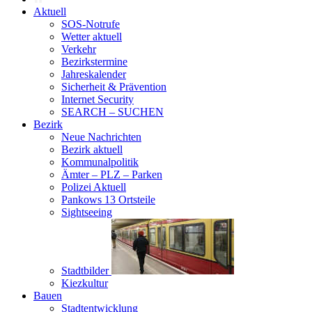
Aktuell
SOS-Notrufe
Wetter aktuell
Verkehr
Bezirkstermine
Jahreskalender
Sicherheit & Prävention
Internet Security
SEARCH – SUCHEN
Bezirk
Neue Nachrichten
Bezirk aktuell
Kommunalpolitik
Ämter – PLZ – Parken
Polizei Aktuell
Pankows 13 Ortsteile
Sightseeing
Stadtbilder
Kiezkultur
Bauen
Stadtentwicklung