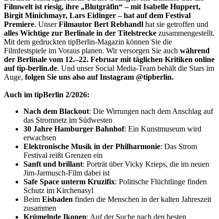
Filmwelt ist riesig, ihre „Blutgräfin“ – mit Isabelle Huppert,
Birgit Minichmayr, Lars Eidinger – hat auf dem Festival
Premiere
. Unser
Filmautor Bert Rebhandl
hat sie getroffen und
alles Wichtige zur Berlinale in der Titelstrecke
zusammengestellt.
Mit dem gedruckten tipBerlin-Magazin können Sie die
Filmfestspiele im Voraus planen. Wir versorgen Sie auch
während
der Berlinale vom 12.–22. Februar mit täglichen Kritiken online
auf
tip-berlin.de
. Und unser Social Media-Team behält die Stars im
Auge,
folgen Sie uns also auf Instagram @tipberlin.
Auch im tipBerlin 2/2026:
Nach dem Blackout
: Die Wirrungen nach dem Anschlag auf
das Stromnetz im Südwesten
30 Jahre Hamburger Bahnhof
: Ein Kunstmuseum wird
erwachsen
Elektronische Musik in der Philharmonie
: Das Strom
Festival reißt Grenzen ein
Sanft und brillant
: Porträt über Vicky Krieps, die im neuen
Jim-Jarmusch-Film dabei ist
Safe Space unterm Kruzifix
: Politische Flüchtlinge finden
Schutz im Kirchenasyl
Beim
Eisbaden
finden die Menschen in der kalten Jahreszeit
zusammen
Krümelnde Ikonen
: Auf der Suche nach den besten