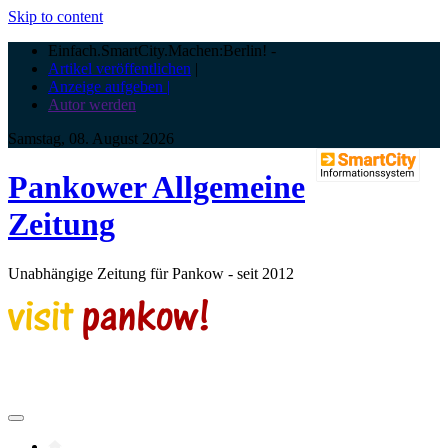
Skip to content
Einfach.SmartCity.Machen:Berlin!
-
Artikel veröffentlichen
|
Anzeige aufgeben |
Autor werden
Samstag, 08. August 2026
Pankower Allgemeine
Zeitung
Unabhängige Zeitung für Pankow - seit 2012