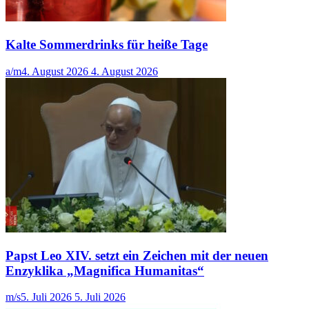
Kalte Sommerdrinks für heiße Tage
a/m
4. August 2026
4. August 2026
Papst Leo XIV. setzt ein Zeichen mit der neuen
Enzyklika „Magnifica Humanitas“
m/s
5. Juli 2026
5. Juli 2026