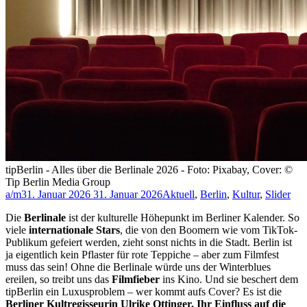
tipBerlin - Alles über die Berlinale 2026 - Foto: Pixabay, Cover: ©
Tip Berlin Media Group
a/m
31. Januar 2026
31. Januar 2026
Aktuell
,
Berlin
,
Kultur
,
Slider
Die
Berlinale
ist der kulturelle Höhepunkt im Berliner Kalender. So
viele
internationale Stars
, die von den Boomern wie vom TikTok-
Publikum gefeiert werden, zieht sonst nichts in die Stadt. Berlin ist
ja eigentlich kein Pflaster für rote Teppiche – aber zum Filmfest
muss das sein! Ohne die Berlinale würde uns der Winterblues
ereilen, so treibt uns das
Filmfieber
ins Kino. Und sie beschert dem
tipBerlin ein Luxusproblem – wer kommt aufs Cover? Es ist die
Berliner Kultregisseurin Ulrike Ottinger. Ihr Einfluss auf die