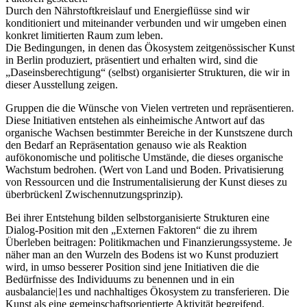
Durch den Nährstoftkreislauf und Energieﬂüsse sind wir
konditioniert und miteinander verbunden und wir umgeben einen
konkret limitierten Raum zum leben.
Die Bedingungen, in denen das Ökosystem zeitgenössischer Kunst
in Berlin produziert, präsentiert und erhalten wird, sind die
„Daseinsberechtigung“ (selbst) organisierter Strukturen, die wir in
dieser Ausstellung zeigen.
Gruppen die die Wünsche von Vielen vertreten und repräsentieren.
Diese Initiativen entstehen als einheimische Antwort auf das
organische Wachsen bestimmter Bereiche in der Kunstszene durch
den Bedarf an Repräsentation genauso wie als Reaktion
aufökonomische und politische Umstände, die dieses organische
Wachstum bedrohen. (Wert von Land und Boden. Privatisierung
von Ressourcen und die Instrumentalisierung der Kunst dieses zu
überbrückenl Zwischennutzungsprinzip).
Bei ihrer Entstehung bilden selbstorganisierte Strukturen eine
Dialog-Position mit den „Externen Faktoren“ die zu ihrem
Überleben beitragen: Politikmachen und Finanzierungssysteme. Je
näher man an den Wurzeln des Bodens ist wo Kunst produziert
wird, in umso besserer Position sind jene Initiativen die die
Bedürfnisse des Individuums zu benennen und in ein
ausbalancie|1es und nachhaltiges Ökosystem zu transferieren. Die
Kunst als eine gemeinschaftsorientierte Aktivität begreifend,