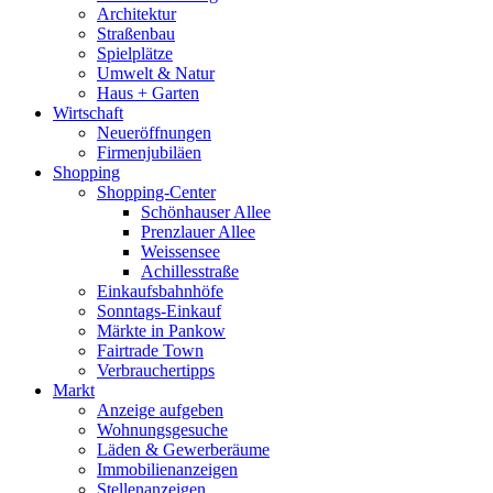
Architektur
Straßenbau
Spielplätze
Umwelt & Natur
Haus + Garten
Wirtschaft
Neueröffnungen
Firmenjubiläen
Shopping
Shopping-Center
Schönhauser Allee
Prenzlauer Allee
Weissensee
Achillesstraße
Einkaufsbahnhöfe
Sonntags-Einkauf
Märkte in Pankow
Fairtrade Town
Verbrauchertipps
Markt
Anzeige aufgeben
Wohnungsgesuche
Läden & Gewerberäume
Immobilienanzeigen
Stellenanzeigen