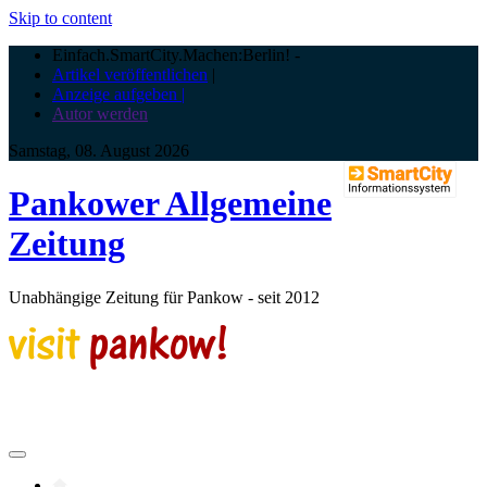
Skip to content
Einfach.SmartCity.Machen:Berlin!
-
Artikel veröffentlichen
|
Anzeige aufgeben |
Autor werden
Samstag, 08. August 2026
Pankower Allgemeine
Zeitung
Unabhängige Zeitung für Pankow - seit 2012