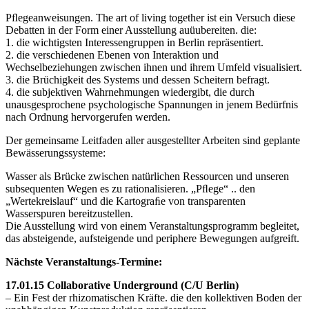
Pﬂegeanweisungen. The art of living together ist ein Versuch diese
Debatten in der Form einer Ausstellung auüubereiten. die:
1. die wichtigsten Interessengruppen in Berlin repräsentiert.
2. die verschiedenen Ebenen von Interaktion und
Wechselbeziehungen zwischen ihnen und ihrem Umfeld visualisiert.
3. die Brüchigkeit des Systems und dessen Scheitern befragt.
4. die subjektiven Wahrnehmungen wiedergibt, die durch
unausgesprochene psychologische Spannungen in jenem Bedürfnis
nach Ordnung hervorgerufen werden.
Der gemeinsame Leitfaden aller ausgestellter Arbeiten sind geplante
Bewässerungssysteme:
Wasser als Brücke zwischen natürlichen Ressourcen und unseren
subsequenten Wegen es zu rationalisieren. „Pﬂege“ .. den
„Wertekreislauf“ und die Kartograﬁe von transparenten
Wasserspuren bereitzustellen.
Die Ausstellung wird von einem Veranstaltungsprogramm begleitet,
das absteigende, aufsteigende und periphere Bewegungen aufgreift.
Nächste Veranstaltungs-Termine:
17.01.15 Collaborative Underground (C/U Berlin)
– Ein Fest der rhizomatischen Kräfte. die den kollektiven Boden der