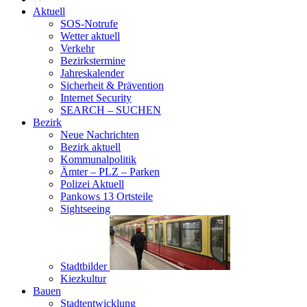
Aktuell
SOS-Notrufe
Wetter aktuell
Verkehr
Bezirkstermine
Jahreskalender
Sicherheit & Prävention
Internet Security
SEARCH – SUCHEN
Bezirk
Neue Nachrichten
Bezirk aktuell
Kommunalpolitik
Ämter – PLZ – Parken
Polizei Aktuell
Pankows 13 Ortsteile
Sightseeing
Stadtbilder
Kiezkultur
Bauen
Stadtentwicklung