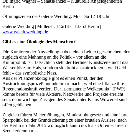
Dr. Ingrid Wagner – Senatskanzlei – Kulturelle Angelegenheiten
Berlin
Öffnungszeiten der Galerie Wedding: Mo – Sa 12-18 Uhr
Galerie Wedding | Müllerstr. 146/147 | 13353 Berlin |
www.galeriewedding.de
Gibt es eine Ökologie des Menschen?
Die Kuratoren der Ausstellung haben einen Leittext geschrieben, der
zugleich eine Mahnung an die Politik – vor allem an die
Kulturpolitik ist. Tatsächlich steht der Berliner Kunstszene nicht das
Wasser bis zum Hals, sondern sie droht auszutrocknen – weil Geld
fehlt – das symbolische Nass.
Aus der Pflanzenökologie gibt es einen Punkt, der den
Austrocknungsprozeß unumkehrbar macht, weil eine Pflanze ihre
Regenerationskraft verliert. Der „permanente Welkepunkt“ (PWP)
könnte bereits für viele Akteure, Netzwerke und Projekte erreicht
sein, denn wichtige Zusagen des Senats unter Klaus Wowereit sind
offen geblieben.
Zugleich führen Mieterhöhungen, Mindestlohngesetz und eine harte
Sparpolitik bei der Grundsicherung zu einer brutalen Auslese, nach
der Berlin im Jahr 2015 womöglich kaum noch als Ort einer freien
Szene erkennbar ist.