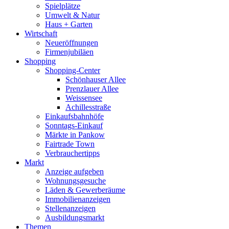
Spielplätze
Umwelt & Natur
Haus + Garten
Wirtschaft
Neueröffnungen
Firmenjubiläen
Shopping
Shopping-Center
Schönhauser Allee
Prenzlauer Allee
Weissensee
Achillesstraße
Einkaufsbahnhöfe
Sonntags-Einkauf
Märkte in Pankow
Fairtrade Town
Verbrauchertipps
Markt
Anzeige aufgeben
Wohnungsgesuche
Läden & Gewerberäume
Immobilienanzeigen
Stellenanzeigen
Ausbildungsmarkt
Themen