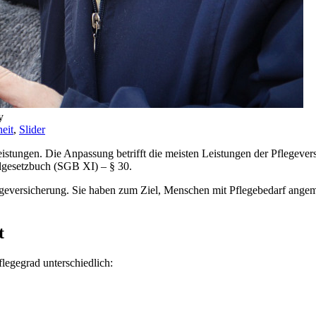
y
eit
,
Slider
eistungen. Die Anpassung betrifft die meisten Leistungen der Pflegeve
algesetzbuch (SGB XI) – § 30.
egeversicherung. Sie haben zum Ziel, Menschen mit Pflegebedarf angeme
t
flegegrad unterschiedlich: