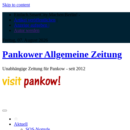
Skip to content
Einfach.SmartCity.Machen:Berlin!
-
Artikel veröffentlichen
|
Anzeige aufgeben |
Autor werden
Freitag, 07. August 2026
Pankower Allgemeine Zeitung
Unabhängige Zeitung für Pankow - seit 2012
Aktuell
SOS-Notrufe