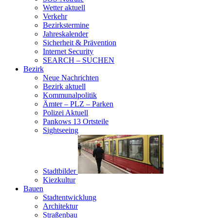
Wetter aktuell
Verkehr
Bezirkstermine
Jahreskalender
Sicherheit & Prävention
Internet Security
SEARCH – SUCHEN
Bezirk
Neue Nachrichten
Bezirk aktuell
Kommunalpolitik
Ämter – PLZ – Parken
Polizei Aktuell
Pankows 13 Ortsteile
Sightseeing
Stadtbilder
Kiezkultur
Bauen
Stadtentwicklung
Architektur
Straßenbau