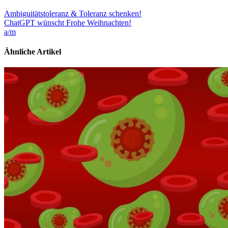
Ambiguitätstoleranz & Toleranz schenken!
ChatGPT wünscht Frohe Weihnachten!
a/m
Ähnliche Artikel