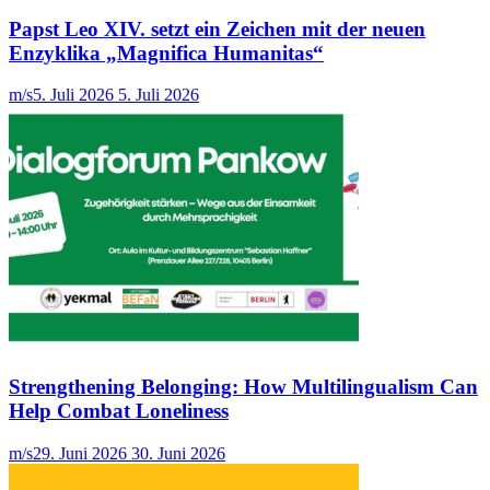
Papst Leo XIV. setzt ein Zeichen mit der neuen
Enzyklika „Magnifica Humanitas“
m/s
5. Juli 2026
5. Juli 2026
Strengthening Belonging: How Multilingualism Can
Help Combat Loneliness
m/s
29. Juni 2026
30. Juni 2026