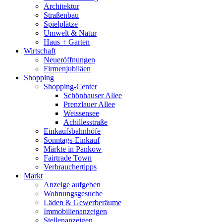
Architektur
Straßenbau
Spielplätze
Umwelt & Natur
Haus + Garten
Wirtschaft
Neueröffnungen
Firmenjubiläen
Shopping
Shopping-Center
Schönhauser Allee
Prenzlauer Allee
Weissensee
Achillesstraße
Einkaufsbahnhöfe
Sonntags-Einkauf
Märkte in Pankow
Fairtrade Town
Verbrauchertipps
Markt
Anzeige aufgeben
Wohnungsgesuche
Läden & Gewerberäume
Immobilienanzeigen
Stellenanzeigen