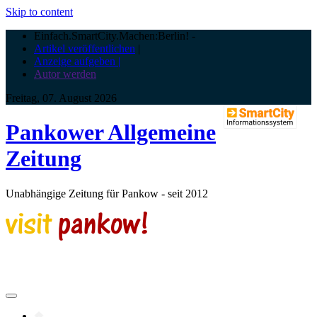
Skip to content
Einfach.SmartCity.Machen:Berlin!
-
Artikel veröffentlichen
|
Anzeige aufgeben |
Autor werden
Freitag, 07. August 2026
Pankower Allgemeine
Zeitung
Unabhängige Zeitung für Pankow - seit 2012