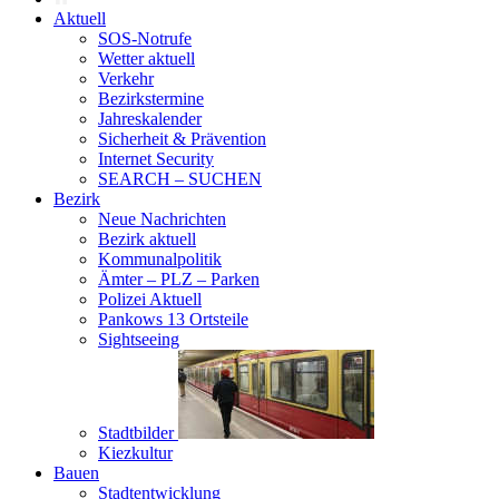
Aktuell
SOS-Notrufe
Wetter aktuell
Verkehr
Bezirkstermine
Jahreskalender
Sicherheit & Prävention
Internet Security
SEARCH – SUCHEN
Bezirk
Neue Nachrichten
Bezirk aktuell
Kommunalpolitik
Ämter – PLZ – Parken
Polizei Aktuell
Pankows 13 Ortsteile
Sightseeing
Stadtbilder
Kiezkultur
Bauen
Stadtentwicklung