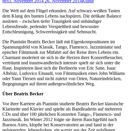
m/s
5. November 2014
26. November 2014
Kultur
Die Welt auf dem Flügel erkunden. Auf schwarz-weißen Tasten
dem Klang des bunten Lebens nachspüren. Die delikate Balance
ausloten – zwischen tiefer Traurigkeit und unbändiger
Lebensfreude, perlender Verspieltheit und bewusster
Entschleunigung, Schwerelosigkeit und Sehnsucht.
Die Pianistin Beatrix Becker lädt mit Eigenkompositionen im
Spannungsfeld von Klassik, Tango, Flamenco, Jazzminiatur und
epischer Filmmusik zur Mitfahrt auf der Reise ihres Lebens ein.
Charmant moderiert sie sich in die Herzen ihrer Konzertbesucher,
verträumt und traumwandlerisch intensiv spielt sie sich unter die
Haut. Inspirieren lässt sich die Berlinerin von Eric Satie, Isaac
Albéniz, Ludovico Einaudi, von Filmmusiken eines John Williams
oder Yann Tiersen und nicht zuletzt von Orten, Natureindrücken,
Begegnungen auf ihrem außergewöhnlichen Weg.
Über Beatrix Becker
Vor ihrer Karriere als Pianistin studierte Beatrix Becker klassische
Klarinette und Klavier und spielte als Bandleaderin auf mehreren
CDs und über 100 jährlichen Konzerten Tango-, Flamenco- und
Jazzmusik. Im Winter 2012 folgte sie ihrem Bauchgefühl nach
Buenos Aires, klopfte bei Konservatorien an und fand in der
pulsierenden, lebensfrohen, ein wenig aus der Zeit gefallenen