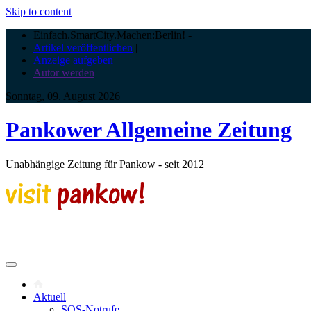
Skip to content
Einfach.SmartCity.Machen:Berlin!
-
Artikel veröffentlichen
|
Anzeige aufgeben |
Autor werden
Sonntag, 09. August 2026
Pankower Allgemeine Zeitung
Unabhängige Zeitung für Pankow - seit 2012
Aktuell
SOS-Notrufe