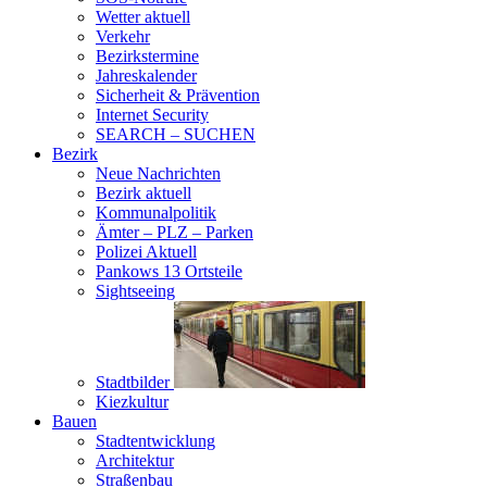
Wetter aktuell
Verkehr
Bezirkstermine
Jahreskalender
Sicherheit & Prävention
Internet Security
SEARCH – SUCHEN
Bezirk
Neue Nachrichten
Bezirk aktuell
Kommunalpolitik
Ämter – PLZ – Parken
Polizei Aktuell
Pankows 13 Ortsteile
Sightseeing
Stadtbilder
Kiezkultur
Bauen
Stadtentwicklung
Architektur
Straßenbau