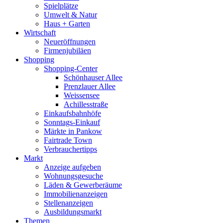
Spielplätze
Umwelt & Natur
Haus + Garten
Wirtschaft
Neueröffnungen
Firmenjubiläen
Shopping
Shopping-Center
Schönhauser Allee
Prenzlauer Allee
Weissensee
Achillesstraße
Einkaufsbahnhöfe
Sonntags-Einkauf
Märkte in Pankow
Fairtrade Town
Verbrauchertipps
Markt
Anzeige aufgeben
Wohnungsgesuche
Läden & Gewerberäume
Immobilienanzeigen
Stellenanzeigen
Ausbildungsmarkt
Themen