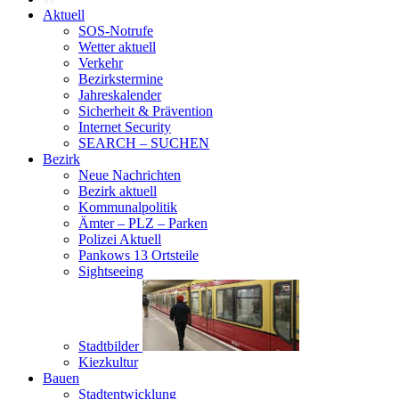
Aktuell
SOS-Notrufe
Wetter aktuell
Verkehr
Bezirkstermine
Jahreskalender
Sicherheit & Prävention
Internet Security
SEARCH – SUCHEN
Bezirk
Neue Nachrichten
Bezirk aktuell
Kommunalpolitik
Ämter – PLZ – Parken
Polizei Aktuell
Pankows 13 Ortsteile
Sightseeing
Stadtbilder
Kiezkultur
Bauen
Stadtentwicklung