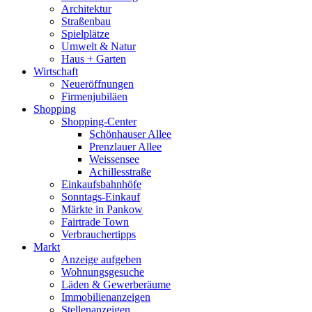
Architektur
Straßenbau
Spielplätze
Umwelt & Natur
Haus + Garten
Wirtschaft
Neueröffnungen
Firmenjubiläen
Shopping
Shopping-Center
Schönhauser Allee
Prenzlauer Allee
Weissensee
Achillesstraße
Einkaufsbahnhöfe
Sonntags-Einkauf
Märkte in Pankow
Fairtrade Town
Verbrauchertipps
Markt
Anzeige aufgeben
Wohnungsgesuche
Läden & Gewerberäume
Immobilienanzeigen
Stellenanzeigen