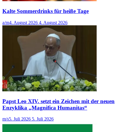
Kalte Sommerdrinks für heiße Tage
a/m
4. August 2026
4. August 2026
Papst Leo XIV. setzt ein Zeichen mit der neuen
Enzyklika „Magnifica Humanitas“
m/s
5. Juli 2026
5. Juli 2026