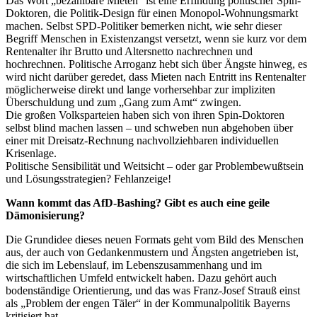
Das Wort „bezahlbare Mieten“ ist eine Erfindung politischer Spin-
Doktoren, die Politik-Design für einen Monopol-Wohnungsmarkt
machen. Selbst SPD-Politiker bemerken nicht, wie sehr dieser
Begriff Menschen in Existenzangst versetzt, wenn sie kurz vor dem
Rentenalter ihr Brutto und Altersnetto nachrechnen und
hochrechnen. Politische Arroganz hebt sich über Ängste hinweg, es
wird nicht darüber geredet, dass Mieten nach Entritt ins Rentenalter
möglicherweise direkt und lange vorhersehbar zur impliziten
Überschuldung und zum „Gang zum Amt“ zwingen.
Die großen Volksparteien haben sich von ihren Spin-Doktoren
selbst blind machen lassen – und schweben nun abgehoben über
einer mit Dreisatz-Rechnung nachvollziehbaren individuellen
Krisenlage.
Politische Sensibilität und Weitsicht – oder gar Problembewußtsein
und Lösungsstrategien? Fehlanzeige!
Wann kommt das AfD-Bashing? Gibt es auch eine geile
Dämonisierung?
Die Grundidee dieses neuen Formats geht vom Bild des Menschen
aus, der auch von Gedankenmustern und Ängsten angetrieben ist,
die sich im Lebenslauf, im Lebenszusammenhang und im
wirtschaftlichen Umfeld entwickelt haben. Dazu gehört auch
bodenständige Orientierung, und das was Franz-Josef Strauß einst
als „Problem der engen Täler“ in der Kommunalpolitik Bayerns
kritisiert hat.