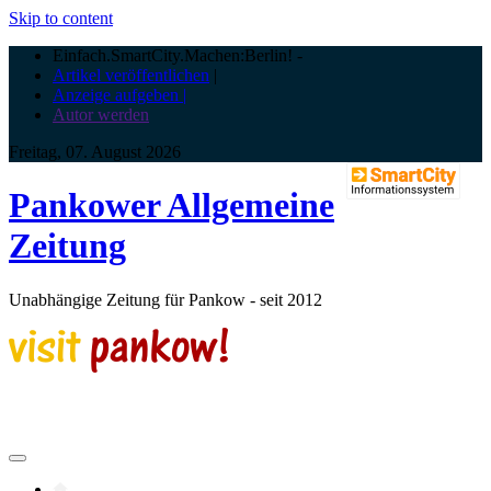
Skip to content
Einfach.SmartCity.Machen:Berlin!
-
Artikel veröffentlichen
|
Anzeige aufgeben |
Autor werden
Freitag, 07. August 2026
Pankower Allgemeine
Zeitung
Unabhängige Zeitung für Pankow - seit 2012