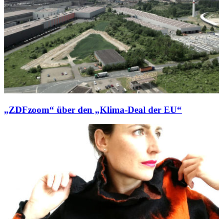
„ZDFzoom“ über den „Klima-Deal der EU“