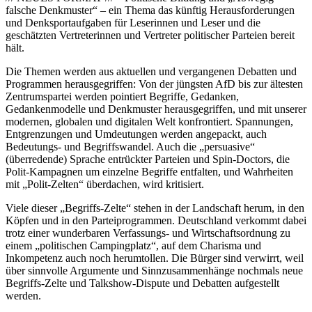
falsche Denkmuster“ – ein Thema das künftig Herausforderungen
und Denksportaufgaben für Leserinnen und Leser und die
geschätzten Vertreterinnen und Vertreter politischer Parteien bereit
hält.
Die Themen werden aus aktuellen und vergangenen Debatten und
Programmen herausgegriffen: Von der jüngsten AfD bis zur ältesten
Zentrumspartei werden pointiert Begriffe, Gedanken,
Gedankenmodelle und Denkmuster herausgegriffen, und mit unserer
modernen, globalen und digitalen Welt konfrontiert. Spannungen,
Entgrenzungen und Umdeutungen werden angepackt, auch
Bedeutungs- und Begriffswandel. Auch die „persuasive“
(überredende) Sprache entrückter Parteien und Spin-Doctors, die
Polit-Kampagnen um einzelne Begriffe entfalten, und Wahrheiten
mit „Polit-Zelten“ überdachen, wird kritisiert.
Viele dieser „Begriffs-Zelte“ stehen in der Landschaft herum, in den
Köpfen und in den Parteiprogrammen. Deutschland verkommt dabei
trotz einer wunderbaren Verfassungs- und Wirtschaftsordnung zu
einem „politischen Campingplatz“, auf dem Charisma und
Inkompetenz auch noch herumtollen. Die Bürger sind verwirrt, weil
über sinnvolle Argumente und Sinnzusammenhänge nochmals neue
Begriffs-Zelte und Talkshow-Dispute und Debatten aufgestellt
werden.