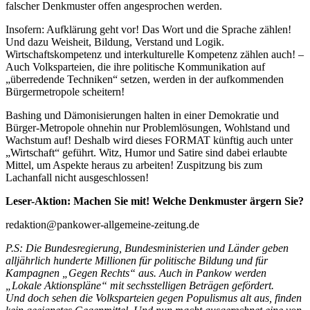
falscher Denkmuster offen angesprochen werden.
Insofern: Aufklärung geht vor! Das Wort und die Sprache zählen!
Und dazu Weisheit, Bildung, Verstand und Logik.
Wirtschaftskompetenz und interkulturelle Kompetenz zählen auch! –
Auch Volksparteien, die ihre politische Kommunikation auf
„überredende Techniken“ setzen, werden in der aufkommenden
Bürgermetropole scheitern!
Bashing und Dämonisierungen halten in einer Demokratie und
Bürger-Metropole ohnehin nur Problemlösungen, Wohlstand und
Wachstum auf! Deshalb wird dieses FORMAT künftig auch unter
„Wirtschaft“ geführt. Witz, Humor und Satire sind dabei erlaubte
Mittel, um Aspekte heraus zu arbeiten! Zuspitzung bis zum
Lachanfall nicht ausgeschlossen!
Leser-Aktion: Machen Sie mit! Welche Denkmuster ärgern Sie?
redaktion@pankower-allgemeine-zeitung.de
P.S: Die Bundesregierung, Bundesministerien und Länder geben
alljährlich hunderte Millionen für politische Bildung und für
Kampagnen „Gegen Rechts“ aus. Auch in Pankow werden
„Lokale Aktionspläne“ mit sechsstelligen Beträgen gefördert.
Und doch sehen die Volksparteien gegen Populismus alt aus, finden