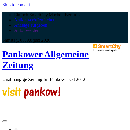
Skip to content
Einfach.SmartCity.Machen:Berlin!
-
Artikel veröffentlichen
|
Anzeige aufgeben |
Autor werden
Samstag, 08. August 2026
Pankower Allgemeine
Zeitung
Unabhängige Zeitung für Pankow - seit 2012