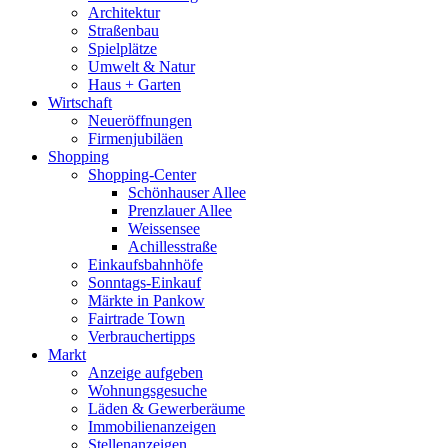
Architektur
Straßenbau
Spielplätze
Umwelt & Natur
Haus + Garten
Wirtschaft
Neueröffnungen
Firmenjubiläen
Shopping
Shopping-Center
Schönhauser Allee
Prenzlauer Allee
Weissensee
Achillesstraße
Einkaufsbahnhöfe
Sonntags-Einkauf
Märkte in Pankow
Fairtrade Town
Verbrauchertipps
Markt
Anzeige aufgeben
Wohnungsgesuche
Läden & Gewerberäume
Immobilienanzeigen
Stellenanzeigen