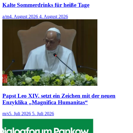
Kalte Sommerdrinks für heiße Tage
a/m
4. August 2026
4. August 2026
Papst Leo XIV. setzt ein Zeichen mit der neuen
Enzyklika „Magnifica Humanitas“
m/s
5. Juli 2026
5. Juli 2026