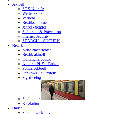
Aktuell
SOS-Notrufe
Wetter aktuell
Verkehr
Bezirkstermine
Jahreskalender
Sicherheit & Prävention
Internet Security
SEARCH – SUCHEN
Bezirk
Neue Nachrichten
Bezirk aktuell
Kommunalpolitik
Ämter – PLZ – Parken
Polizei Aktuell
Pankows 13 Ortsteile
Sightseeing
Stadtbilder
Kiezkultur
Bauen
Stadtentwicklung