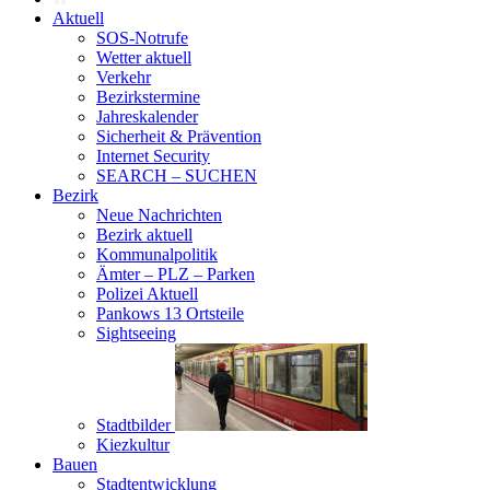
Aktuell
SOS-Notrufe
Wetter aktuell
Verkehr
Bezirkstermine
Jahreskalender
Sicherheit & Prävention
Internet Security
SEARCH – SUCHEN
Bezirk
Neue Nachrichten
Bezirk aktuell
Kommunalpolitik
Ämter – PLZ – Parken
Polizei Aktuell
Pankows 13 Ortsteile
Sightseeing
Stadtbilder
Kiezkultur
Bauen
Stadtentwicklung