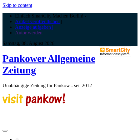
Skip to content
Einfach.SmartCity.Machen:Berlin!
-
Artikel veröffentlichen
|
Anzeige aufgeben |
Autor werden
Samstag, 08. August 2026
Pankower Allgemeine
Zeitung
Unabhängige Zeitung für Pankow - seit 2012