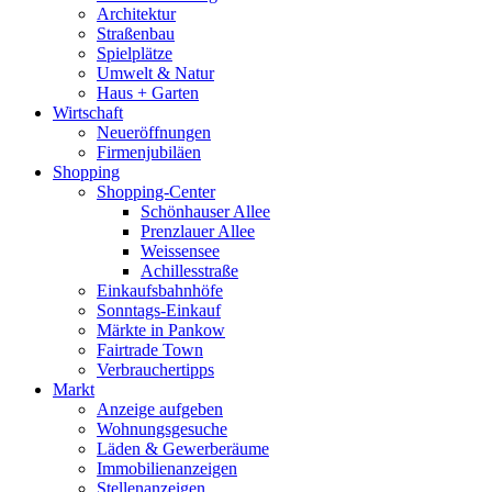
Architektur
Straßenbau
Spielplätze
Umwelt & Natur
Haus + Garten
Wirtschaft
Neueröffnungen
Firmenjubiläen
Shopping
Shopping-Center
Schönhauser Allee
Prenzlauer Allee
Weissensee
Achillesstraße
Einkaufsbahnhöfe
Sonntags-Einkauf
Märkte in Pankow
Fairtrade Town
Verbrauchertipps
Markt
Anzeige aufgeben
Wohnungsgesuche
Läden & Gewerberäume
Immobilienanzeigen
Stellenanzeigen