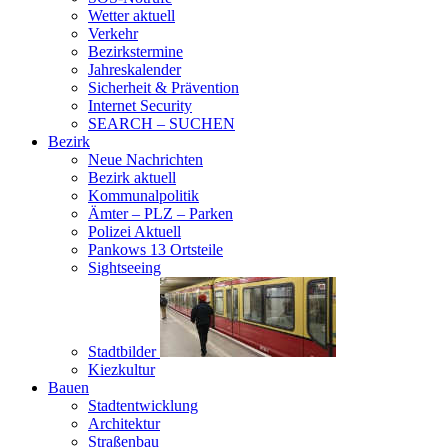
Wetter aktuell
Verkehr
Bezirkstermine
Jahreskalender
Sicherheit & Prävention
Internet Security
SEARCH – SUCHEN
Bezirk
Neue Nachrichten
Bezirk aktuell
Kommunalpolitik
Ämter – PLZ – Parken
Polizei Aktuell
Pankows 13 Ortsteile
Sightseeing
Stadtbilder
Kiezkultur
Bauen
Stadtentwicklung
Architektur
Straßenbau