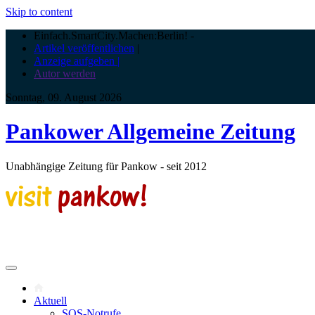
Skip to content
Einfach.SmartCity.Machen:Berlin!
-
Artikel veröffentlichen
|
Anzeige aufgeben |
Autor werden
Sonntag, 09. August 2026
Pankower Allgemeine Zeitung
Unabhängige Zeitung für Pankow - seit 2012
Aktuell
SOS-Notrufe