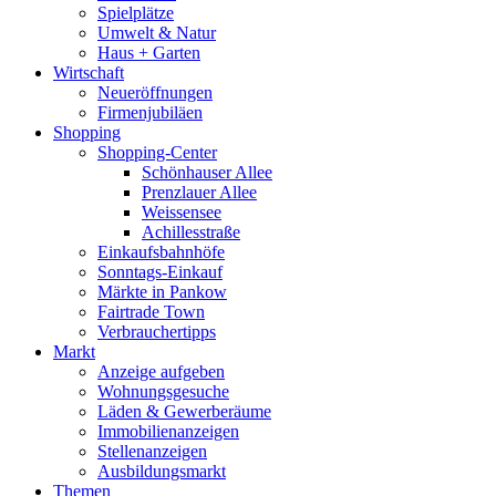
Spielplätze
Umwelt & Natur
Haus + Garten
Wirtschaft
Neueröffnungen
Firmenjubiläen
Shopping
Shopping-Center
Schönhauser Allee
Prenzlauer Allee
Weissensee
Achillesstraße
Einkaufsbahnhöfe
Sonntags-Einkauf
Märkte in Pankow
Fairtrade Town
Verbrauchertipps
Markt
Anzeige aufgeben
Wohnungsgesuche
Läden & Gewerberäume
Immobilienanzeigen
Stellenanzeigen
Ausbildungsmarkt
Themen