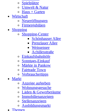
Spielplätze
Umwelt & Natur
Haus + Garten
Wirtschaft
Neueröffnungen
Firmenjubiläen
Shopping
Shopping-Center
Schönhauser Allee
Prenzlauer Allee
Weissensee
Achillesstraße
Einkaufsbahnhöfe
Sonntags-Einkauf
Märkte in Pankow
Fairtrade Town
Verbrauchertipps
Markt
Anzeige aufgeben
Wohnungsgesuche
Läden & Gewerberäume
Immobilienanzeigen
Stellenanzeigen
Ausbildungsmarkt
Themen