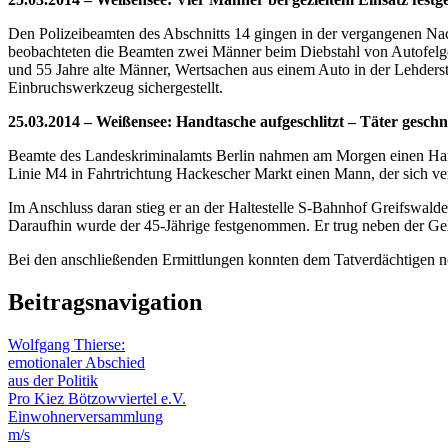
Den Polizeibeamten des Abschnitts 14 gingen in der vergangenen Nach
beobachteten die Beamten zwei Männer beim Diebstahl von Autofelgen 
und 55 Jahre alte Männer, Wertsachen aus einem Auto in der Lehderst
Einbruchswerkzeug sichergestellt.
25.03.2014 – Weißensee: Handtasche aufgeschlitzt – Täter gesch
Beamte des Landeskriminalamts Berlin nahmen am Morgen einen Hand
Linie M4 in Fahrtrichtung Hackescher Markt einen Mann, der sich ve
Im Anschluss daran stieg er an der Haltestelle S-Bahnhof Greifswalder
Daraufhin wurde der 45-Jährige festgenommen. Er trug neben der Geldb
Bei den anschließenden Ermittlungen konnten dem Tatverdächtigen noc
Beitragsnavigation
Wolfgang Thierse:
emotionaler Abschied
aus der Politik
Pro Kiez Bötzowviertel e.V.
Einwohnerversammlung
m/s