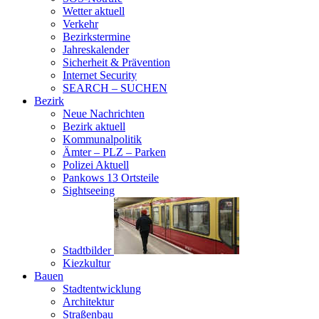
Wetter aktuell
Verkehr
Bezirkstermine
Jahreskalender
Sicherheit & Prävention
Internet Security
SEARCH – SUCHEN
Bezirk
Neue Nachrichten
Bezirk aktuell
Kommunalpolitik
Ämter – PLZ – Parken
Polizei Aktuell
Pankows 13 Ortsteile
Sightseeing
Stadtbilder
Kiezkultur
Bauen
Stadtentwicklung
Architektur
Straßenbau