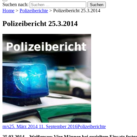
Suchen nach:
Home
>
Polizeiberichte
>
Polizeibericht 25.3.2014
Polizeibericht 25.3.2014
m/s
25. März 2014
11. September 2016
Polizeiberichte
25.03.2014 – Weißensee: Vier Männer bei gezieltem Einsatz fes