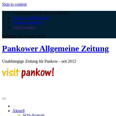
Skip to content
Einfach.SmartCity.Machen:Berlin!
-
Artikel veröffentlichen
|
Anzeige aufgeben |
Autor werden
Samstag, 08. August 2026
Pankower Allgemeine Zeitung
Unabhängige Zeitung für Pankow - seit 2012
Aktuell
SOS-Notrufe