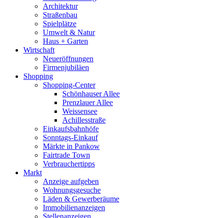
Architektur
Straßenbau
Spielplätze
Umwelt & Natur
Haus + Garten
Wirtschaft
Neueröffnungen
Firmenjubiläen
Shopping
Shopping-Center
Schönhauser Allee
Prenzlauer Allee
Weissensee
Achillesstraße
Einkaufsbahnhöfe
Sonntags-Einkauf
Märkte in Pankow
Fairtrade Town
Verbrauchertipps
Markt
Anzeige aufgeben
Wohnungsgesuche
Läden & Gewerberäume
Immobilienanzeigen
Stellenanzeigen