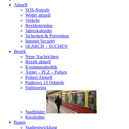
Aktuell
SOS-Notrufe
Wetter aktuell
Verkehr
Bezirkstermine
Jahreskalender
Sicherheit & Prävention
Internet Security
SEARCH – SUCHEN
Bezirk
Neue Nachrichten
Bezirk aktuell
Kommunalpolitik
Ämter – PLZ – Parken
Polizei Aktuell
Pankows 13 Ortsteile
Sightseeing
Stadtbilder
Kiezkultur
Bauen
Stadtentwicklung