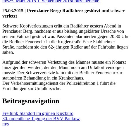
m/s
25. März 2015
1. September 2016
Polizeiberichte
25.03.2015 | Prenzlauer Berg: Radfahrer gestürzt und schwer
verletzt
Schwere Kopfverletzungen erlitt ein Radfahrer gestern Abend in
Prenzlauer Berg, nachdem er aus bislang ungeklärter Ursache von
seinem Fahrrad gestürzt war. Passanten alarmierten gegen 20.30 Uhr
die Berliner Feuerwehr in die Kuglerstraße Ecke Stahlheimer
Straße, nachdem sie den 62-jährigen Radler auf der Fahrbahn liegen
sahen.
Aufgrund der schweren Verletzung des Mannes musste ein Notarzt
hinzugerufen werden, der den Mann noch am Unfallort versorgen
musste. Der Schwerverletzte kam mit der Berliner Feuerwehr zur
stationären Behandlung in ein Krankenhaus.
Der Verkehrsermittlungsdienst der Polizeidirektion 1 führt die
Ermittlungen zur Unfallursache.
Beitragsnavigation
Freifunk-Standort im grünen Kiezbüro
30. ordentliche Tagung der BVV Pankow
m/s