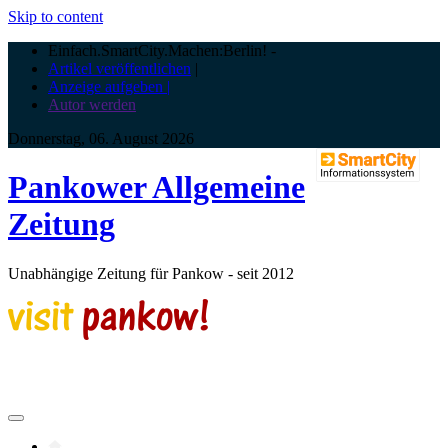
Skip to content
Einfach.SmartCity.Machen:Berlin!
-
Artikel veröffentlichen
|
Anzeige aufgeben |
Autor werden
Donnerstag, 06. August 2026
Pankower Allgemeine
Zeitung
Unabhängige Zeitung für Pankow - seit 2012