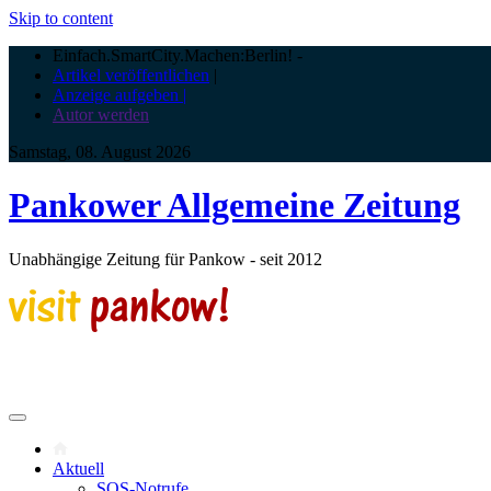
Skip to content
Einfach.SmartCity.Machen:Berlin!
-
Artikel veröffentlichen
|
Anzeige aufgeben |
Autor werden
Samstag, 08. August 2026
Pankower Allgemeine Zeitung
Unabhängige Zeitung für Pankow - seit 2012
Aktuell
SOS-Notrufe