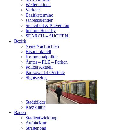
Wetter aktuell
Verkehr
Bezirkstermine
Jahreskalender
Sicherheit & Prävention
Internet Security
SEARCH – SUCHEN
Bezirk
Neue Nachrichten
Bezirk aktuell
Kommunalpolitik
Ämter – PLZ – Parken
Polizei Aktuell
Pankows 13 Ortsteile
Sightseeing
Stadtbilder
Kiezkultur
Bauen
Stadtentwicklung
Architektur
Straßenbau