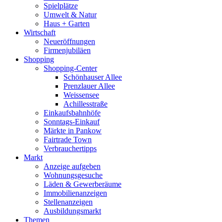
Spielplätze
Umwelt & Natur
Haus + Garten
Wirtschaft
Neueröffnungen
Firmenjubiläen
Shopping
Shopping-Center
Schönhauser Allee
Prenzlauer Allee
Weissensee
Achillesstraße
Einkaufsbahnhöfe
Sonntags-Einkauf
Märkte in Pankow
Fairtrade Town
Verbrauchertipps
Markt
Anzeige aufgeben
Wohnungsgesuche
Läden & Gewerberäume
Immobilienanzeigen
Stellenanzeigen
Ausbildungsmarkt
Themen