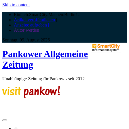
Skip to content
Einfach.SmartCity.Machen:Berlin!
-
Artikel veröffentlichen
|
Anzeige aufgeben |
Autor werden
Sonntag, 09. August 2026
Pankower Allgemeine
Zeitung
Unabhängige Zeitung für Pankow - seit 2012