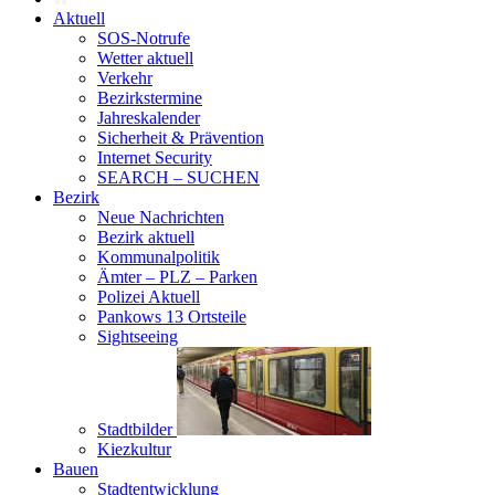
Aktuell
SOS-Notrufe
Wetter aktuell
Verkehr
Bezirkstermine
Jahreskalender
Sicherheit & Prävention
Internet Security
SEARCH – SUCHEN
Bezirk
Neue Nachrichten
Bezirk aktuell
Kommunalpolitik
Ämter – PLZ – Parken
Polizei Aktuell
Pankows 13 Ortsteile
Sightseeing
Stadtbilder
Kiezkultur
Bauen
Stadtentwicklung