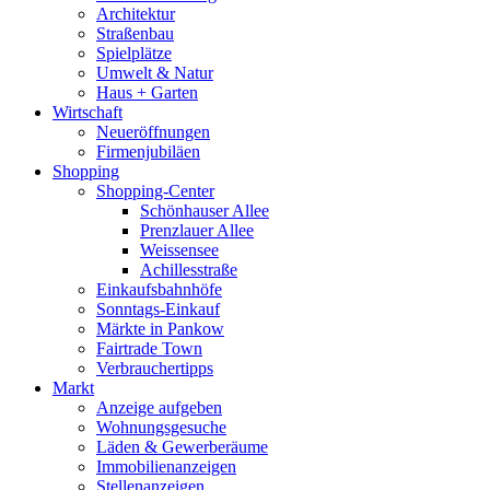
Architektur
Straßenbau
Spielplätze
Umwelt & Natur
Haus + Garten
Wirtschaft
Neueröffnungen
Firmenjubiläen
Shopping
Shopping-Center
Schönhauser Allee
Prenzlauer Allee
Weissensee
Achillesstraße
Einkaufsbahnhöfe
Sonntags-Einkauf
Märkte in Pankow
Fairtrade Town
Verbrauchertipps
Markt
Anzeige aufgeben
Wohnungsgesuche
Läden & Gewerberäume
Immobilienanzeigen
Stellenanzeigen