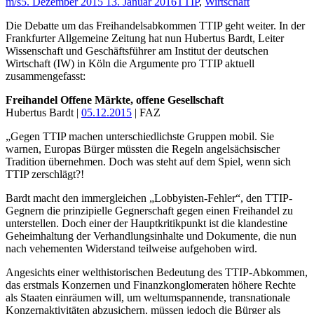
m/s
5. Dezember 2015
13. Januar 2016
TTIP
,
Wirtschaft
Die Debatte um das Freihandelsabkommen TTIP geht weiter. In der
Frankfurter Allgemeine Zeitung hat nun Hubertus Bardt, Leiter
Wissenschaft und Geschäftsführer am Institut der deutschen
Wirtschaft (IW) in Köln die Argumente pro TTIP aktuell
zusammengefasst:
Freihandel Offene Märkte, offene Gesellschaft
Hubertus Bardt |
05.12.2015
| FAZ
„Gegen TTIP machen unterschiedlichste Gruppen mobil. Sie
warnen, Europas Bürger müssten die Regeln angelsächsischer
Tradition übernehmen. Doch was steht auf dem Spiel, wenn sich
TTIP zerschlägt?!
Bardt macht den immergleichen „Lobbyisten-Fehler“, den TTIP-
Gegnern die prinzipielle Gegnerschaft gegen einen Freihandel zu
unterstellen. Doch einer der Hauptkritikpunkt ist die klandestine
Geheimhaltung der Verhandlungsinhalte und Dokumente, die nun
nach vehementen Widerstand teilweise aufgehoben wird.
Angesichts einer welthistorischen Bedeutung des TTIP-Abkommen,
das erstmals Konzernen und Finanzkonglomeraten höhere Rechte
als Staaten einräumen will, um weltumspannende, transnationale
Konzernaktivitäten abzusichern, müssen jedoch die Bürger als