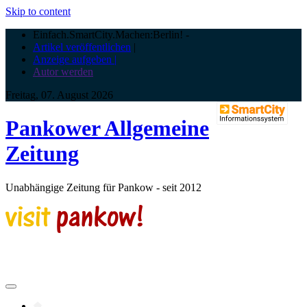
Skip to content
Einfach.SmartCity.Machen:Berlin!
-
Artikel veröffentlichen
|
Anzeige aufgeben |
Autor werden
Freitag, 07. August 2026
Pankower Allgemeine
Zeitung
Unabhängige Zeitung für Pankow - seit 2012