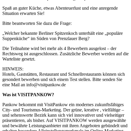
Spaß an guter Küche, etwas Abenteuerlust und eine anregende
Situation erwarten Sie!
Bitte beantworten Sie dazu die Frage:
„Welcher bekannte Berliner Spitzenkoch unterhält eine „populäre
Suppenküche“ im Süden von Prenzlauer Berg?
Die Teilnahme wird bei mehr als 4 Bewerbern ausgelost – der
Rechtsweg ist ausgeschlossen. Zusätzliche Bewerber werden auf die
Warteliste gesetzt.
HINWEIS:
Hotels, Gaststätten, Restaurant und Schnellrestaurants können sich
gesondert bewerben und sich einem Test stellen. Bitte senden Sie
eine Mail an info@visitpankow.de
Was ist VISITPANKOW?
Pankow bekommt mit VisitPankow ein modernes zukunftsfähiges
City- und Tourismus-Marketing. Der grüne, kreative , vielfältige –
und sehenswerte Bezirk kann sich viel innovativer und vielseitiger
präsentieren, als bisher. Auf VISITPANKOW werden ausgewählte
und bewährte Leistungsanbieter mit ihren Angeboten gebündelt und
erhalten besondere Alleinstellungsmerkmale im Online-Marketing.