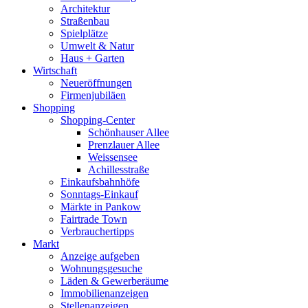
Architektur
Straßenbau
Spielplätze
Umwelt & Natur
Haus + Garten
Wirtschaft
Neueröffnungen
Firmenjubiläen
Shopping
Shopping-Center
Schönhauser Allee
Prenzlauer Allee
Weissensee
Achillesstraße
Einkaufsbahnhöfe
Sonntags-Einkauf
Märkte in Pankow
Fairtrade Town
Verbrauchertipps
Markt
Anzeige aufgeben
Wohnungsgesuche
Läden & Gewerberäume
Immobilienanzeigen
Stellenanzeigen