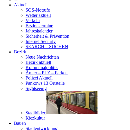
Aktuell
SOS-Notrufe
Wetter aktuell
Verkehr
Bezirkstermine
Jahreskalender
Sicherheit & Prävention
Internet Security
SEARCH – SUCHEN
Bezirk
Neue Nachrichten
Bezirk aktuell
Kommunalpolitik
Ämter – PLZ – Parken
Polizei Aktuell
Pankows 13 Ortsteile
Sightseeing
Stadtbilder
Kiezkultur
Bauen
Stadtentwicklung