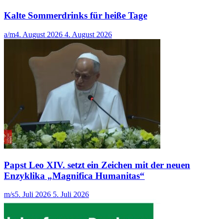
Kalte Sommerdrinks für heiße Tage
a/m
4. August 2026
4. August 2026
Papst Leo XIV. setzt ein Zeichen mit der neuen
Enzyklika „Magnifica Humanitas“
m/s
5. Juli 2026
5. Juli 2026