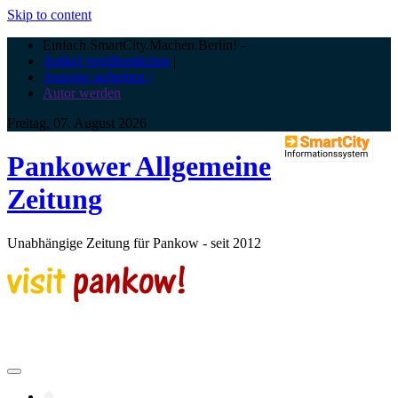
Skip to content
Einfach.SmartCity.Machen:Berlin!
-
Artikel veröffentlichen
|
Anzeige aufgeben |
Autor werden
Freitag, 07. August 2026
Pankower Allgemeine
Zeitung
Unabhängige Zeitung für Pankow - seit 2012