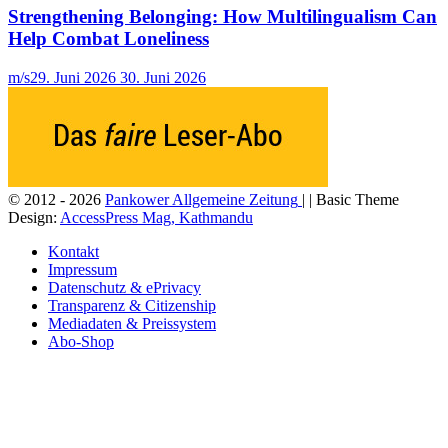
Strengthening Belonging: How Multilingualism Can
Help Combat Loneliness
m/s
29. Juni 2026
30. Juni 2026
© 2012 - 2026
Pankower Allgemeine Zeitung
| | Basic Theme
Design:
AccessPress Mag, Kathmandu
Kontakt
Impressum
Datenschutz & ePrivacy
Transparenz & Citizenship
Mediadaten & Preissystem
Abo-Shop