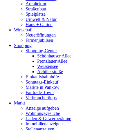
Architektur
Straßenbau
Spielplätze
Umwelt & Natur
Haus + Garten
Wirtschaft
Neueröffnungen
Firmenjubiläen
Shopping
Shopping-Center
Schönhauser Allee
Prenzlauer Allee
Weissensee
Achillesstraße
Einkaufsbahnhöfe
Sonntags-Einkauf
Märkte in Pankow
Fairtrade Town
Verbrauchertipps
Markt
Anzeige aufgeben
Wohnungsgesuche
Läden & Gewerberäume
Immobilienanzeigen
Stellenanzeigen