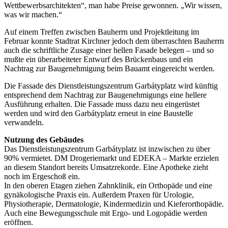
Wettbewerbsarchitekten“, man habe Preise gewonnen. „Wir wissen,
was wir machen.“
Auf einem Treffen zwischen Bauherrn und Projektleitung im
Februar konnte Stadtrat Kirchner jedoch dem überraschten Bauherrn
auch die schriftliche Zusage einer hellen Fasade belegen – und so
mußte ein überarbeiteter Entwurf des Brückenbaus und ein
Nachtrag zur Baugenehmigung beim Bauamt eingereicht werden.
Die Fassade des Dienstleistungszentrum Garbátyplatz wird künftig
entsprechend dem Nachtrag zur Baugenehmigungs eine hellere
Ausführung erhalten. Die Fassade muss dazu neu eingerüstet
werden und wird den Garbátyplatz erneut in eine Baustelle
verwandeln.
Nutzung des Gebäudes
Das Dienstleistungszentrum Garbátyplatz ist inzwischen zu über
90% vermietet. DM Drogeriemarkt und EDEKA – Markte erzielen
an diesem Standort bereits Umsatzrekorde. Eine Apotheke zieht
noch im Ergeschoß ein.
In den oberen Etagen ziehen Zahnklinik, ein Orthopäde und eine
gynäkologische Praxis ein. Außerdem Praxen für Urologie,
Physiotherapie, Dermatologie, Kindermedizin und Kieferorthopädie.
Auch eine Bewegungsschule mit Ergo- und Logopädie werden
eröffnen.