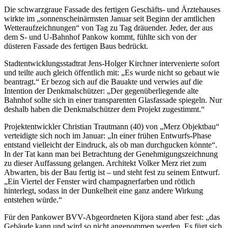
Die schwarzgraue Fassade des fertigen Geschäfts- und Ärztehauses
wirkte im „sonnenscheinärmsten Januar seit Beginn der amtlichen
Wetteraufzeichnungen“ von Tag zu Tag dräuender. Jeder, der aus
dem S- und U-Bahnhof Pankow kommt, fühlte sich von der
düsteren Fassade des fertigen Baus bedrückt.
Stadtentwicklungsstadtrat Jens-Holger Kirchner intervenierte sofort
und teilte auch gleich öffentlich mit: „Es wurde nicht so gebaut wie
beantragt.“ Er bezog sich auf die Bauakte und verwies auf die
Intention der Denkmalschützer: „Der gegenüberliegende alte
Bahnhof sollte sich in einer transparenten Glasfassade spiegeln. Nur
deshalb haben die Denkmalschützer dem Projekt zugestimmt.“
Projektentwickler Christian Trautmann (40) von „Merz Objektbau“
verteidigte sich noch im Januar: „In einer frühen Entwurfs-Phase
entstand vielleicht der Eindruck, als ob man durchgucken könnte“.
In der Tat kann man bei Betrachtung der Genehmigungszeichnung
zu dieser Auffassung gelangen. Architekt Volker Merz riet zum
Abwarten, bis der Bau fertig ist – und steht fest zu seinem Entwurf.
„Ein Viertel der Fenster wird champagnerfarben und rötlich
hinterlegt, sodass in der Dunkelheit eine ganz andere Wirkung
entstehen würde.“
Für den Pankower BVV-Abgeordneten Kijora stand aber fest: „das
Gebäude kann und wird so nicht angenommen werden. Es fügt sich