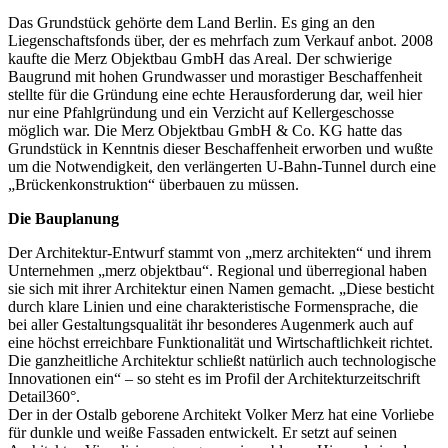
Das Grundstück gehörte dem Land Berlin. Es ging an den
Liegenschaftsfonds über, der es mehrfach zum Verkauf anbot. 2008
kaufte die Merz Objektbau GmbH das Areal. Der schwierige
Baugrund mit hohen Grundwasser und morastiger Beschaffenheit
stellte für die Gründung eine echte Herausforderung dar, weil hier
nur eine Pfahlgründung und ein Verzicht auf Kellergeschosse
möglich war. Die Merz Objektbau GmbH & Co. KG hatte das
Grundstück in Kenntnis dieser Beschaffenheit erworben und wußte
um die Notwendigkeit, den verlängerten U-Bahn-Tunnel durch eine
„Brückenkonstruktion“ überbauen zu müssen.
Die Bauplanung
Der Architektur-Entwurf stammt von „merz architekten“ und ihrem
Unternehmen „merz objektbau“. Regional und überregional haben
sie sich mit ihrer Architektur einen Namen gemacht. „Diese besticht
durch klare Linien und eine charakteristische Formensprache, die
bei aller Gestaltungsqualität ihr besonderes Augenmerk auch auf
eine höchst erreichbare Funktionalität und Wirtschaftlichkeit richtet.
Die ganzheitliche Architektur schließt natürlich auch technologische
Innovationen ein“ – so steht es im Profil der Architekturzeitschrift
Detail360°.
Der in der Ostalb geborene Architekt Volker Merz hat eine Vorliebe
für dunkle und weiße Fassaden entwickelt. Er setzt auf seinen