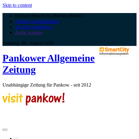
Skip to content
Einfach.SmartCity.Machen:Berlin!
-
Artikel veröffentlichen
|
Anzeige aufgeben |
Autor werden
Samstag, 08. August 2026
Pankower Allgemeine
Zeitung
Unabhängige Zeitung für Pankow - seit 2012