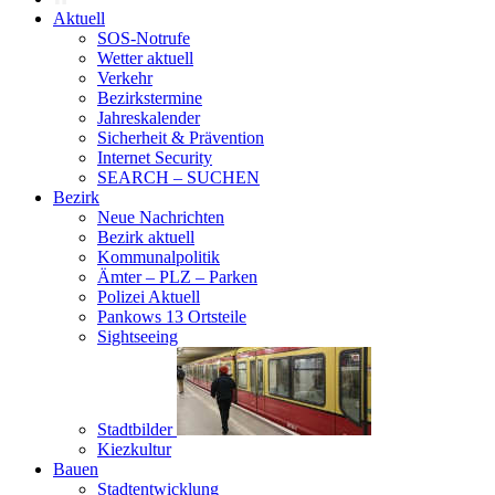
Aktuell
SOS-Notrufe
Wetter aktuell
Verkehr
Bezirkstermine
Jahreskalender
Sicherheit & Prävention
Internet Security
SEARCH – SUCHEN
Bezirk
Neue Nachrichten
Bezirk aktuell
Kommunalpolitik
Ämter – PLZ – Parken
Polizei Aktuell
Pankows 13 Ortsteile
Sightseeing
Stadtbilder
Kiezkultur
Bauen
Stadtentwicklung