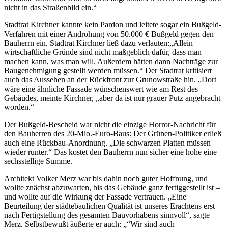
nicht in das Straßenbild ein.“
Stadtrat Kirchner kannte kein Pardon und leitete sogar ein Bußgeld-
Verfahren mit einer Androhung von 50.000 € Bußgeld gegen den
Bauherrn ein. Stadtrat Kirchner ließ dazu verlauten:„Allein
wirtschaftliche Gründe sind nicht maßgeblich dafür, dass man
machen kann, was man will. Außerdem hätten dann Nachträge zur
Baugenehmigung gestellt werden müssen.“ Der Stadtrat kritisiert
auch das Aussehen an der Rückfront zur Grunowstraße hin. „Dort
wäre eine ähnliche Fassade wünschenswert wie am Rest des
Gebäudes, meinte Kirchner, „aber da ist nur grauer Putz angebracht
worden.“
Der Bußgeld-Bescheid war nicht die einzige Horror-Nachricht für
den Bauherren des 20-Mio.-Euro-Baus: Der Grünen-Politiker erließ
auch eine Rückbau-Anordnung. „Die schwarzen Platten müssen
wieder runter.“ Das kostet den Bauherrn nun sicher eine hohe eine
sechsstellige Summe.
Architekt Volker Merz war bis dahin noch guter Hoffnung, und
wollte znächst abzuwarten, bis das Gebäude ganz fertiggestellt ist –
und wollte auf die Wirkung der Fassade vertrauen. „Eine
Beurteilung der städtebaulichen Qualität ist unseres Erachtens erst
nach Fertigstellung des gesamten Bauvorhabens sinnvoll“, sagte
Merz. Selbstbewußt äußerte er auch: „“Wir sind auch