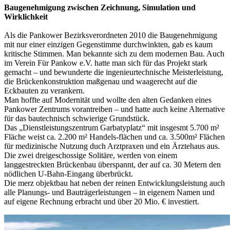
Baugenehmigung zwischen Zeichnung, Simulation und
Wirklichkeit
Als die Pankower Bezirksverordneten 2010 die Baugenehmigung
mit nur einer einzigen Gegenstimme durchwinkten, gab es kaum
kritische Stimmen. Man bekannte sich zu dem modernen Bau. Auch
im Verein Für Pankow e.V. hatte man sich für das Projekt stark
gemacht – und bewunderte die ingenieurtechnische Meisterleistung,
die Brückenkonstruktion maßgenau und waagerecht auf die
Eckbauten zu verankern.
Man hoffte auf Modernität und wollte den alten Gedanken eines
Pankower Zentrums vorantreiben – und hatte auch keine Alternative
für das bautechnisch schwierige Grundstück.
Das „Dienstleistungszentrum Garbatyplatz“ mit insgesmt 5.700 m²
Fläche weist ca. 2.200 m² Handels-flächen und ca. 3.500m² Flächen
für medizinische Nutzung duch Arztpraxen und ein Ärztehaus aus.
Die zwei dreigeschossige Solitäre, werden von einem
langgestreckten Brückenbau überspannt, der auf ca. 30 Metern den
nödlichen U-Bahn-Eingang überbrückt.
Die merz objektbau hat neben der reinen Entwicklungsleistung auch
alle Planungs- und Bauträgerleistungen – in eigenem Namen und
auf eigene Rechnung erbracht und über 20 Mio. € investiert.