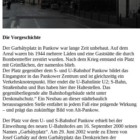
Die Vorgeschichte
Der Garbátyplatz in Pankow war lange Zeit unbebaut. Auf dem
Areal waren bis 1944 mehrere Läden und eine Gaststätte die durch
Bombentreffer zerstört wurden. Nach dem Krieg entstand ein Platz
mit Grünflächen, der namenlos blieb.
Der Platz gegenüber dem S- und U-Bahnhof Pankow bildet das
Eingangstor in das Pankower Zentrum und ist gleichzeitig ein
Verkehrsknotenpunkt. Hier endet die U-Bahnlinie U2; S-Bahn,
Straßenbahn und Bus haben hier ihre Haltestellen. Das
gegenüberliegende alte Bahnhofsgebäude steht unter
Denkmalschutz.“ Ein Neubau an dieser städtebaulich
herausragenden Stelle entfaltet in jedem Fall eine prägende Wirkung
– und prägt das zukünftige Bild von Alt-Pankow.
Der Platz vor dem U- und S-Bahnhof Pankow erhielt bei der
Einweihung des neuen U-Bahnhofes am 16. September 2000 seinen
Namen „Garbátyplatz“. Am 29. Juni 2002 wurde zu Ehren von
Josef Garbáty auf dem Garbátyplatz das Denkzeichen der