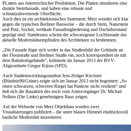
PLatten aus österreichischer Produktion. Die Platten simulieren eine
dunkle Steinfassade, und haben eine robuste und
schmutzabweisende Oberfläche.
Auch dies ist ein architektonisches Statement: Merz wendet sich klar
gegen die typischen Berliner Bauweise – die durch Stein, Naturstein
und Putz, Sockel, vertikale Fassadengliederung und Dachüberstand
geprägt sind. Stattdessen scheint die schwarzgraue Lochfassade das
aktuelle Modernitätsempfinden des Architekten zu bestimmen.
„Die Fassade fügte sich weder in das Straßenbild der Gebäude an
der Florastraße und Berliner Straße ein, noch korrespondiert sie mit
dem Bahnhofsgebäude“, kritisierte im Januar 2013 der BVV-
Abgeordnete Gregor Kijora (SPD).
Auch Stadtentwicklungsstadtrat Jens-Holger Kirchner
(Bündnis90/Grüne) zeigte sich im Januar 2013 nicht begeistert: „So
einen schwarzen, schweren Riegel hat Pankow nicht verdient“ und
ließ sich die Bauakten des noch vom Amtsvorgänger Dr. Michail
Nelken (Die Linke) genehmigten Baus zeigen.
Auf der Webseite von Merz Objektbau wurden zwei
Visualisierungen publiziert – die unter blauen Himmel eindrucksvoll
bauliche Modernität inszenieren.