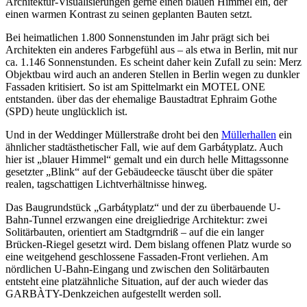
Architektur-Visualisierungen gerne einen blauen Himmel ein, der
einen warmen Kontrast zu seinen geplanten Bauten setzt.
Bei heimatlichen 1.800 Sonnenstunden im Jahr prägt sich bei
Architekten ein anderes Farbgefühl aus – als etwa in Berlin, mit nur
ca. 1.146 Sonnenstunden. Es scheint daher kein Zufall zu sein: Merz
Objektbau wird auch an anderen Stellen in Berlin wegen zu dunkler
Fassaden kritisiert. So ist am Spittelmarkt ein MOTEL ONE
entstanden. über das der ehemalige Baustadtrat Ephraim Gothe
(SPD) heute unglücklich ist.
Und in der Weddinger Müllerstraße droht bei den
Müllerhallen
ein
ähnlicher stadtästhetischer Fall, wie auf dem Garbátyplatz. Auch
hier ist „blauer Himmel“ gemalt und ein durch helle Mittagssonne
gesetzter „Blink“ auf der Gebäudeecke täuscht über die später
realen, tagschattigen Lichtverhältnisse hinweg.
Das Baugrundstück „Garbátyplatz“ und der zu überbauende U-
Bahn-Tunnel erzwangen eine dreigliedrige Architektur: zwei
Solitärbauten, orientiert am Stadtgrndriß – auf die ein langer
Brücken-Riegel gesetzt wird. Dem bislang offenen Platz wurde so
eine weitgehend geschlossene Fassaden-Front verliehen. Am
nördlichen U-Bahn-Eingang und zwischen den Solitärbauten
entsteht eine platzähnliche Situation, auf der auch wieder das
GARBÀTY-Denkzeichen aufgestellt werden soll.