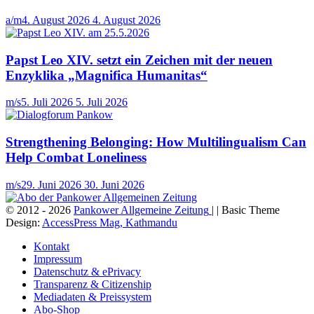
a/m
4. August 2026
4. August 2026
Papst Leo XIV. setzt ein Zeichen mit der neuen
Enzyklika „Magnifica Humanitas“
m/s
5. Juli 2026
5. Juli 2026
Strengthening Belonging: How Multilingualism Can
Help Combat Loneliness
m/s
29. Juni 2026
30. Juni 2026
© 2012 - 2026
Pankower Allgemeine Zeitung
| | Basic Theme
Design:
AccessPress Mag, Kathmandu
Kontakt
Impressum
Datenschutz & ePrivacy
Transparenz & Citizenship
Mediadaten & Preissystem
Abo-Shop