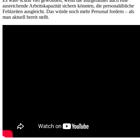
Es wäre schon viel gewonnen, wenn die Bürgerämter auch eine
ausreichende Arbeitskapazität sichern könnten, die personalübliche
Fehlzeiten ausgleicht. Das würde noch mehr Personal fordern – als
man aktuell bereit stellt.