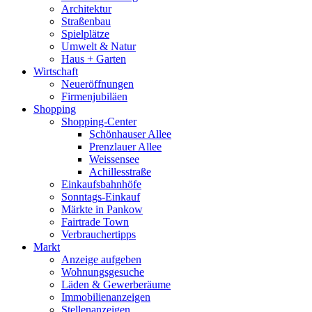
Architektur
Straßenbau
Spielplätze
Umwelt & Natur
Haus + Garten
Wirtschaft
Neueröffnungen
Firmenjubiläen
Shopping
Shopping-Center
Schönhauser Allee
Prenzlauer Allee
Weissensee
Achillesstraße
Einkaufsbahnhöfe
Sonntags-Einkauf
Märkte in Pankow
Fairtrade Town
Verbrauchertipps
Markt
Anzeige aufgeben
Wohnungsgesuche
Läden & Gewerberäume
Immobilienanzeigen
Stellenanzeigen