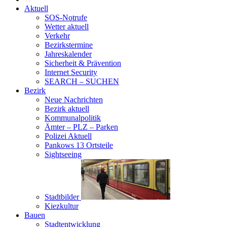
Aktuell
SOS-Notrufe
Wetter aktuell
Verkehr
Bezirkstermine
Jahreskalender
Sicherheit & Prävention
Internet Security
SEARCH – SUCHEN
Bezirk
Neue Nachrichten
Bezirk aktuell
Kommunalpolitik
Ämter – PLZ – Parken
Polizei Aktuell
Pankows 13 Ortsteile
Sightseeing
Stadtbilder
Kiezkultur
Bauen
Stadtentwicklung