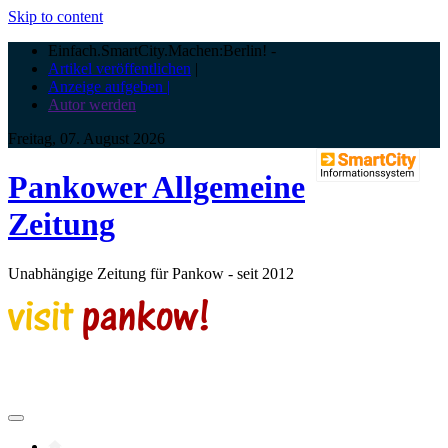
Skip to content
Einfach.SmartCity.Machen:Berlin!
-
Artikel veröffentlichen
|
Anzeige aufgeben |
Autor werden
Freitag, 07. August 2026
Pankower Allgemeine
Zeitung
Unabhängige Zeitung für Pankow - seit 2012