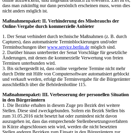
online abzuwickeln, sind insgesamt deutlich zu erweitern. Ziel ist es,
dass man zukünftig nur dann persönlich erscheinen muss, wenn dies
nicht anders möglich ist.
Maßnahmenpaket: II. Verhinderung des Missbrauchs der
Online-Vergabe durch kommerzielle Anbieter
1. Der Senat verhindert durch technische Maßnahmen (z. B. durch
Captures), dass automatisierte Terminblockierungen und/oder
Terminbuchungen über
www.service.berlin.de
möglich sind.
2. Darüber hinaus unterbreitet der Senat Vorschläge für gesetzliche
Änderungen, mit denen die kommerzielle Verwertung von freien
Terminen unterbunden wird.
3. Bis sichergestellt ist, dass online vergebene Termine nicht mehr
durch Dritte mit Hilfe von Computersoftware automatisiert geblockt
und verkauft werden, erfolgt die Terminvergabe für die Bürgerämter
ausschließlich über die Behördenhotline 115.
Maßnahmenpaket: III. Verbesserung der personellen Situation
in den Bürgerämtern
1. Die Bezirke erhalten in diesem Zuge pro Bezirk drei weitere
Stellen. Diese sind zweckgebunden. Sofern ein Bezirk Stellen bis
zum 31.05.2016 nicht besetzt hat oder zumindest nicht davon
auszugehen ist, dass das entsprechende Stellenbesetzungsverfahren
in Kürze abgeschlossen sein wird, werden die nicht besetzten
Stellen anderen Bezirken zum Einsatz in den Bürgerämtern zur