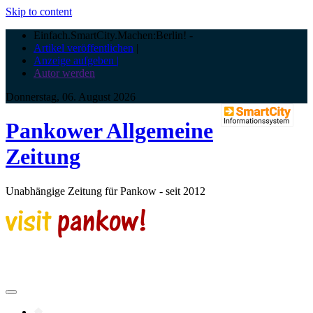
Skip to content
Einfach.SmartCity.Machen:Berlin!
-
Artikel veröffentlichen
|
Anzeige aufgeben |
Autor werden
Donnerstag, 06. August 2026
Pankower Allgemeine
Zeitung
Unabhängige Zeitung für Pankow - seit 2012