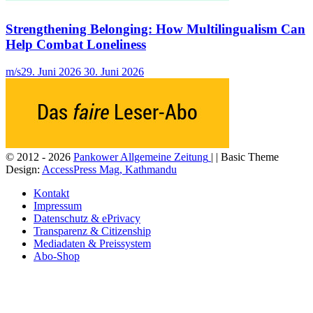
Strengthening Belonging: How Multilingualism Can
Help Combat Loneliness
m/s
29. Juni 2026
30. Juni 2026
© 2012 - 2026
Pankower Allgemeine Zeitung
| | Basic Theme
Design:
AccessPress Mag, Kathmandu
Kontakt
Impressum
Datenschutz & ePrivacy
Transparenz & Citizenship
Mediadaten & Preissystem
Abo-Shop