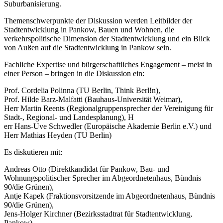
Suburbanisierung.
Themenschwerpunkte der Diskussion werden Leitbilder der
Stadtentwicklung in Pankow, Bauen und Wohnen, die
verkehrspolitische Dimension der Stadtentwicklung und ein Blick
von Außen auf die Stadtentwicklung in Pankow sein.
Fachliche Expertise und bürgerschaftliches Engagement – meist in
einer Person – bringen in die Diskussion ein:
Prof. Cordelia Polinna (TU Berlin, Think Berl!n),
Prof. Hilde Barz-Malfatti (Bauhaus-Universität Weimar),
Herr Martin Reents (Regionalgruppensprecher der Vereinigung für
Stadt-, Regional- und Landesplanung), H
err Hans-Uve Schwedler (Europäische Akademie Berlin e.V.) und
Herr Mathias Heyden (TU Berlin)
Es diskutieren mit:
Andreas Otto (Direktkandidat für Pankow, Bau- und
Wohnungspolitischer Sprecher im Abgeordnetenhaus, Bündnis
90/die Grünen),
Antje Kapek (Fraktionsvorsitzende im Abgeordnetenhaus, Bündnis
90/die Grünen),
Jens-Holger Kirchner (Bezirksstadtrat für Stadtentwicklung,
Pankow),