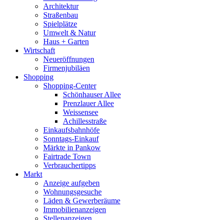
Architektur
Straßenbau
Spielplätze
Umwelt & Natur
Haus + Garten
Wirtschaft
Neueröffnungen
Firmenjubiläen
Shopping
Shopping-Center
Schönhauser Allee
Prenzlauer Allee
Weissensee
Achillesstraße
Einkaufsbahnhöfe
Sonntags-Einkauf
Märkte in Pankow
Fairtrade Town
Verbrauchertipps
Markt
Anzeige aufgeben
Wohnungsgesuche
Läden & Gewerberäume
Immobilienanzeigen
Stellenanzeigen