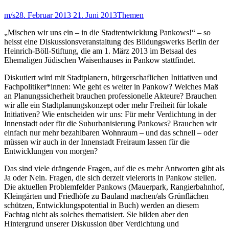
m/s
28. Februar 2013
21. Juni 2013
Themen
„Mischen wir uns ein – in die Stadtentwicklung Pankows!“ – so
heisst eine Diskussionsveranstaltung des Bildungswerks Berlin der
Heinrich-Böll-Stiftung, die am 1. März 2013 im Betsaal des
Ehemaligen Jüdischen Waisenhauses in Pankow stattfindet.
Diskutiert wird mit Stadtplanern, bürgerschaflichen Initiativen und
Fachpolitiker*innen: Wie geht es weiter in Pankow? Welches Maß
an Planungssicherheit brauchen professionelle Akteure? Brauchen
wir alle ein Stadtplanungskonzept oder mehr Freiheit für lokale
Initiativen? Wie entscheiden wir uns: Für mehr Verdichtung in der
Innenstadt oder für die Suburbanisierung Pankows? Brauchen wir
einfach nur mehr bezahlbaren Wohnraum – und das schnell – oder
müssen wir auch in der Innenstadt Freiraum lassen für die
Entwicklungen von morgen?
Das sind viele drängende Fragen, auf die es mehr Antworten gibt als
Ja oder Nein. Fragen, die sich derzeit vielerorts in Pankow stellen.
Die aktuellen Problemfelder Pankows (Mauerpark, Rangierbahnhof,
Kleingärten und Friedhöfe zu Bauland machen/als Grünflächen
schützen, Entwicklungspotential in Buch) werden an diesem
Fachtag nicht als solches thematisiert. Sie bilden aber den
Hintergrund unserer Diskussion über Verdichtung und