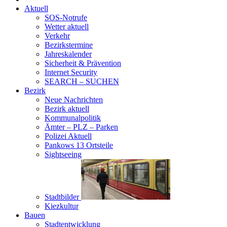
Aktuell
SOS-Notrufe
Wetter aktuell
Verkehr
Bezirkstermine
Jahreskalender
Sicherheit & Prävention
Internet Security
SEARCH – SUCHEN
Bezirk
Neue Nachrichten
Bezirk aktuell
Kommunalpolitik
Ämter – PLZ – Parken
Polizei Aktuell
Pankows 13 Ortsteile
Sightseeing
Stadtbilder
Kiezkultur
Bauen
Stadtentwicklung