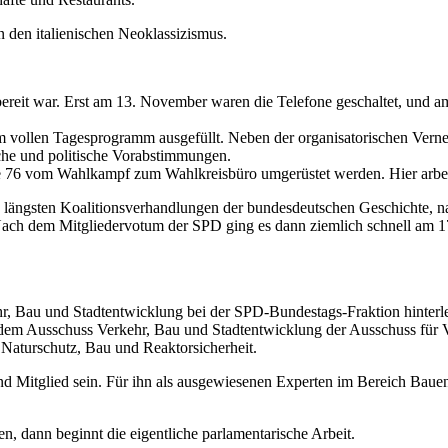
n den italienischen Neoklassizismus.
sbereit war. Erst am 13. November waren die Telefone geschaltet, und
em vollen Tagesprogramm ausgefüllt. Neben der organisatorischen Ver
iche und politische Vorabstimmungen.
76 vom Wahlkampf zum Wahlkreisbüro umgerüstet werden. Hier arbeite
längsten Koalitionsverhandlungen der bundesdeutschen Geschichte, na
 Nach dem Mitgliedervotum der SPD ging es dann ziemlich schnell am 1
, Bau und Stadtentwicklung bei der SPD-Bundestags-Fraktion hinterleg
 Ausschuss Verkehr, Bau und Stadtentwicklung der Ausschuss für Ver
Naturschutz, Bau und Reaktorsicherheit.
 Mitglied sein. Für ihn als ausgewiesenen Experten im Bereich Baue
n, dann beginnt die eigentliche parlamentarische Arbeit.