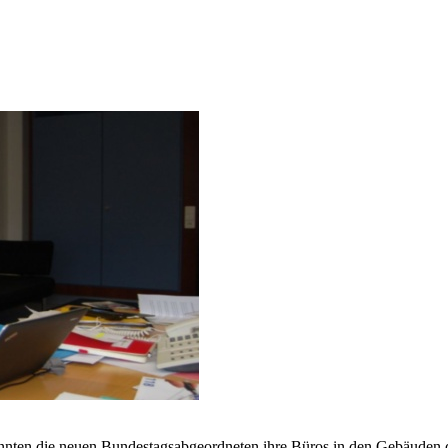
nten die neuen Bundestagsabgeordneten ihre Büros in den Gebäuden 