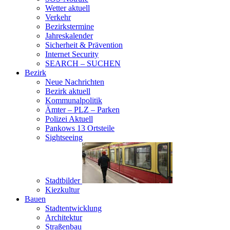
Wetter aktuell
Verkehr
Bezirkstermine
Jahreskalender
Sicherheit & Prävention
Internet Security
SEARCH – SUCHEN
Bezirk
Neue Nachrichten
Bezirk aktuell
Kommunalpolitik
Ämter – PLZ – Parken
Polizei Aktuell
Pankows 13 Ortsteile
Sightseeing
Stadtbilder
Kiezkultur
Bauen
Stadtentwicklung
Architektur
Straßenbau