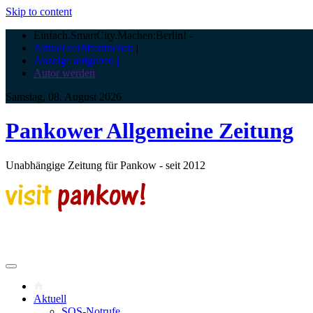
Skip to content
Einfach.SmartCity.Machen:Berlin!
-
Artikel veröffentlichen
|
Anzeige aufgeben |
Autor werden
Samstag, 08. August 2026
Pankower Allgemeine Zeitung
Unabhängige Zeitung für Pankow - seit 2012
Aktuell
SOS-Notrufe