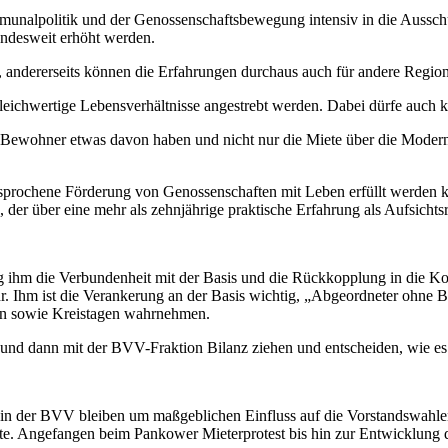
nalpolitik und der Genossenschaftsbewegung intensiv in die Ausschus
bundesweit erhöht werden.
, andererseits können die Erfahrungen durchaus auch für andere Regione
gleichwertige Lebensverhältnisse angestrebt werden. Dabei dürfe auch
 Bewohner etwas davon haben und nicht nur die Miete über die Moderni
esprochene Förderung von Genossenschaften mit Leben erfüllt werden 
 der über eine mehr als zehnjährige praktische Erfahrung als Aufsicht
 ihm die Verbundenheit mit der Basis und die Rückkopplung in die Ko
m ist die Verankerung an der Basis wichtig, „Abgeordneter ohne Bann
en sowie Kreistagen wahrnehmen.
und dann mit der BVV-Fraktion Bilanz ziehen und entscheiden, wie es 
in der BVV bleiben um maßgeblichen Einfluss auf die Vorstandswahlen 
chte. Angefangen beim Pankower Mieterprotest bis hin zur Entwicklun