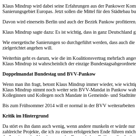
Klaus Mindrup wird dabei seine Erfahrungen aus der Pankower Kommu
Sanierungsgebiet Europas. Jetzt sollen die Mittel für den Städtebau 
Davon wird einerseits Berlin und auch der Bezirk Pankow profitieren
Klaus Mindrup sagte dazu: Es ist wichtig, dass in ganz Deutschland 
Wie energetische Sanierungen so durchgeführt werden, dass auch die
zielgerichtet angehen will.
Weiterhin geht es darum, wie die im Koalitionsvertrag mehrfach ang
Klaus Mindrup ist wahrscheinlich der einzige Bundestagsabgeordnete,
Doppelmandat Bundestag und BVV-Pankow
Wenn man ihn fragt, betont Klaus Mindrup immer wieder, wie wichtig
Klaus Mindrup nimmt noch weiter sein BVV-Mandat in Pankow wahr. Ih
Kolleginnen und Kollegen noch Mandate in Gemeinde- und Stadträt
Bis zum Frühsommer 2014 will er normal in der BVV weiterarbeiten 
Kritik im Hintergrund
Da stört es ihn dann auch wenig, wenn andere munkeln er würde nur 
zahlreiche Projekte, die ich zu einem erfolgreichen Ende führen mö