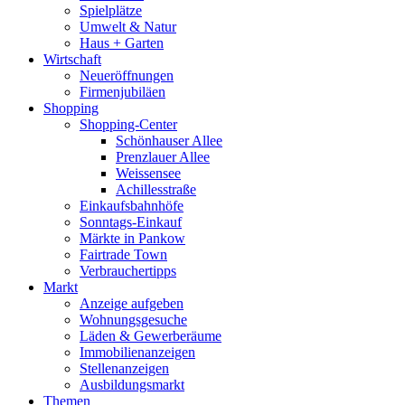
Spielplätze
Umwelt & Natur
Haus + Garten
Wirtschaft
Neueröffnungen
Firmenjubiläen
Shopping
Shopping-Center
Schönhauser Allee
Prenzlauer Allee
Weissensee
Achillesstraße
Einkaufsbahnhöfe
Sonntags-Einkauf
Märkte in Pankow
Fairtrade Town
Verbrauchertipps
Markt
Anzeige aufgeben
Wohnungsgesuche
Läden & Gewerberäume
Immobilienanzeigen
Stellenanzeigen
Ausbildungsmarkt
Themen