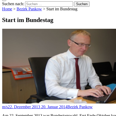
Suchen nach:
Home
>
Bezirk Pankow
>
Start im Bundestag
Start im Bundestag
m/s
22. Dezember 2013
20. Januar 2014
Bezirk Pankow
Am 22. September 2013 war Bundestagswahl. Erst Ende Oktober kon