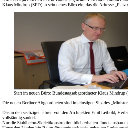
Klaus Mindrup (SPD) in sein neues Büro ein, das die Adresse „Platz d
Start im neuen Büro: Bundestagsabgeordneter Klaus Mindrup 
Die neuen Berliner Abgeordneten sind im einstigen Sitz des „Mini
Das in den sechziger Jahren von den Architekten Emil Leibold, Her
vollständig saniert.
Nur die Stahlbeton-Skelettkonstruktion blieb erhalten. Innenausbau 
Unter den Linden hin Raum für zweigeschossig gebauten Ladengeschä