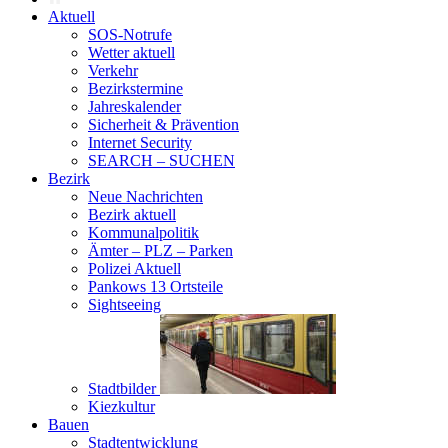
Aktuell
SOS-Notrufe
Wetter aktuell
Verkehr
Bezirkstermine
Jahreskalender
Sicherheit & Prävention
Internet Security
SEARCH – SUCHEN
Bezirk
Neue Nachrichten
Bezirk aktuell
Kommunalpolitik
Ämter – PLZ – Parken
Polizei Aktuell
Pankows 13 Ortsteile
Sightseeing
Stadtbilder
Kiezkultur
Bauen
Stadtentwicklung