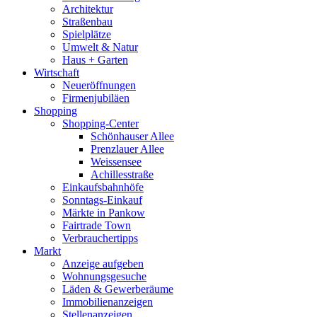
Architektur
Straßenbau
Spielplätze
Umwelt & Natur
Haus + Garten
Wirtschaft
Neueröffnungen
Firmenjubiläen
Shopping
Shopping-Center
Schönhauser Allee
Prenzlauer Allee
Weissensee
Achillesstraße
Einkaufsbahnhöfe
Sonntags-Einkauf
Märkte in Pankow
Fairtrade Town
Verbrauchertipps
Markt
Anzeige aufgeben
Wohnungsgesuche
Läden & Gewerberäume
Immobilienanzeigen
Stellenanzeigen