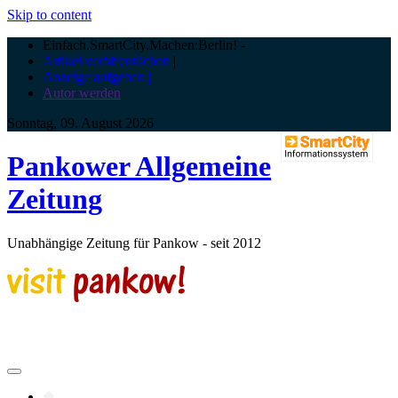
Skip to content
Einfach.SmartCity.Machen:Berlin!
-
Artikel veröffentlichen
|
Anzeige aufgeben |
Autor werden
Sonntag, 09. August 2026
Pankower Allgemeine
Zeitung
Unabhängige Zeitung für Pankow - seit 2012