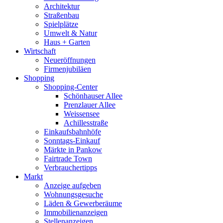
Architektur
Straßenbau
Spielplätze
Umwelt & Natur
Haus + Garten
Wirtschaft
Neueröffnungen
Firmenjubiläen
Shopping
Shopping-Center
Schönhauser Allee
Prenzlauer Allee
Weissensee
Achillesstraße
Einkaufsbahnhöfe
Sonntags-Einkauf
Märkte in Pankow
Fairtrade Town
Verbrauchertipps
Markt
Anzeige aufgeben
Wohnungsgesuche
Läden & Gewerberäume
Immobilienanzeigen
Stellenanzeigen