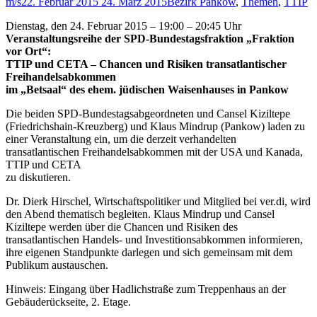
m/s
22. Februar 2015
24. März 2015
Bezirk Pankow
,
Themen
,
TTIP
Dienstag, den 24. Februar 2015 – 19:00 – 20:45 Uhr
Veranstaltungsreihe der SPD-Bundestagsfraktion „Fraktion
vor Ort“:
TTIP und CETA – Chancen und Risiken transatlantischer
Freihandelsabkommen
im „Betsaal“ des ehem. jüdischen Waisenhauses in Pankow
Die beiden SPD-Bundestagsabgeordneten und Cansel Kiziltepe
(Friedrichshain-Kreuzberg) und Klaus Mindrup (Pankow) laden zu
einer Veranstaltung ein, um die derzeit verhandelten
transatlantischen Freihandelsabkommen mit der USA und Kanada,
TTIP und CETA
zu diskutieren.
Dr. Dierk Hirschel, Wirtschaftspolitiker und Mitglied bei ver.di, wird
den Abend thematisch begleiten. Klaus Mindrup und Cansel
Kiziltepe werden über die Chancen und Risiken des
transatlantischen Handels- und Investitionsabkommen informieren,
ihre eigenen Standpunkte darlegen und sich gemeinsam mit dem
Publikum austauschen.
Hinweis: Eingang über Hadlichstraße zum Treppenhaus an der
Gebäuderückseite, 2. Etage.