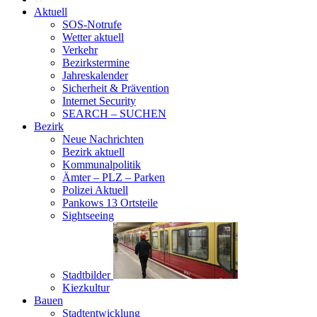
Aktuell
SOS-Notrufe
Wetter aktuell
Verkehr
Bezirkstermine
Jahreskalender
Sicherheit & Prävention
Internet Security
SEARCH – SUCHEN
Bezirk
Neue Nachrichten
Bezirk aktuell
Kommunalpolitik
Ämter – PLZ – Parken
Polizei Aktuell
Pankows 13 Ortsteile
Sightseeing
Stadtbilder
Kiezkultur
Bauen
Stadtentwicklung