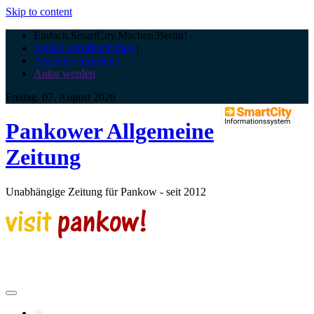
Skip to content
Einfach.SmartCity.Machen:Berlin!
-
Artikel veröffentlichen
|
Anzeige aufgeben |
Autor werden
Freitag, 07. August 2026
Pankower Allgemeine
Zeitung
Unabhängige Zeitung für Pankow - seit 2012