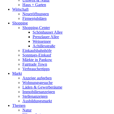
Umwelt & Natur
Haus + Garten
Wirtschaft
Neueröffnungen
Firmenjubiläen
Shopping
Shopping-Center
Schönhauser Allee
Prenzlauer Allee
Weissensee
Achillesstraße
Einkaufsbahnhöfe
Sonntags-Einkauf
Märkte in Pankow
Fairtrade Town
Verbrauchertipps
Markt
Anzeige aufgeben
Wohnungsgesuche
Läden & Gewerberäume
Immobilienanzeigen
Stellenanzeigen
Ausbildungsmarkt
Themen
Natur