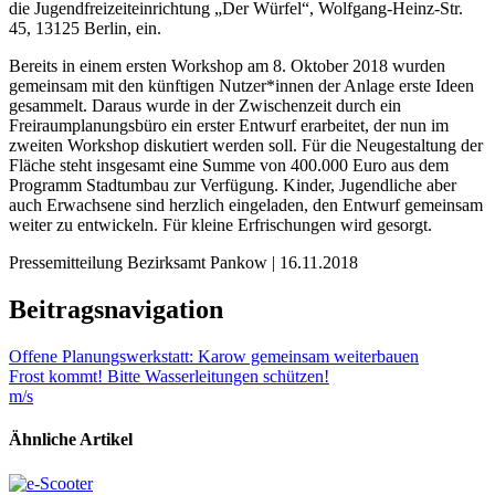
die Jugendfreizeiteinrichtung „Der Würfel“, Wolfgang-Heinz-Str.
45, 13125 Berlin, ein.
Bereits in einem ersten Workshop am 8. Oktober 2018 wurden
gemeinsam mit den künftigen Nutzer*innen der Anlage erste Ideen
gesammelt. Daraus wurde in der Zwischenzeit durch ein
Freiraumplanungsbüro ein erster Entwurf erarbeitet, der nun im
zweiten Workshop diskutiert werden soll. Für die Neugestaltung der
Fläche steht insgesamt eine Summe von 400.000 Euro aus dem
Programm Stadtumbau zur Verfügung. Kinder, Jugendliche aber
auch Erwachsene sind herzlich eingeladen, den Entwurf gemeinsam
weiter zu entwickeln. Für kleine Erfrischungen wird gesorgt.
Pressemitteilung Bezirksamt Pankow | 16.11.2018
Beitragsnavigation
Offene Planungswerkstatt: Karow gemeinsam weiterbauen
Frost kommt! Bitte Wasserleitungen schützen!
m/s
Ähnliche Artikel