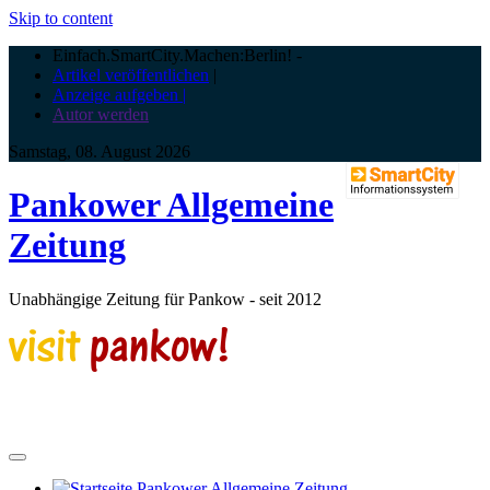
Skip to content
Einfach.SmartCity.Machen:Berlin!
-
Artikel veröffentlichen
|
Anzeige aufgeben |
Autor werden
Samstag, 08. August 2026
Pankower Allgemeine
Zeitung
Unabhängige Zeitung für Pankow - seit 2012