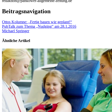
redaktion@pankower-allgemeine-zeitung.de
Beitragsnavigation
Ottos Kolumne: „Fertig bauen wie geplant!“
PubTalk zum Thema „Nudging“ am 28.1.2016
Michael Springer
Ähnliche Artikel