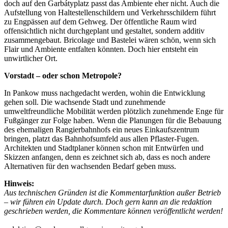
doch auf den Garbátyplatz passt das Ambiente eher nicht. Auch die
Aufstellung von Haltestellenschildern und Verkehrsschildern führt
zu Engpässen auf dem Gehweg. Der öffentliche Raum wird
offensichtlich nicht durchgeplant und gestaltet, sondern additiv
zusammengebaut. Bricolage und Bastelei wären schön, wenn sich
Flair und Ambiente entfalten könnten. Doch hier entsteht ein
unwirtlicher Ort.
Vorstadt – oder schon Metropole?
In Pankow muss nachgedacht werden, wohin die Entwicklung
gehen soll. Die wachsende Stadt und zunehmende
umweltfreundliche Mobilität werden plötzlich zunehmende Enge für
Fußgänger zur Folge haben. Wenn die Planungen für die Bebauung
des ehemaligen Rangierbahnhofs ein neues Einkaufszentrum
bringen, platzt das Bahnhofsumfeld aus allen Pflaster-Fugen.
Architekten und Stadtplaner können schon mit Entwürfen und
Skizzen anfangen, denn es zeichnet sich ab, dass es noch andere
Alternativen für den wachsenden Bedarf geben muss.
Hinweis:
Aus technischen Gründen ist die Kommentarfunktion außer Betrieb
– wir führen ein Update durch. Doch gern kann an die redaktion
geschrieben werden, die Kommentare können veröffentlicht werden!