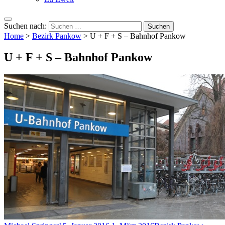
Suchen nach:
Home
>
Bezirk Pankow
>
U + F + S – Bahnhof Pankow
U + F + S – Bahnhof Pankow