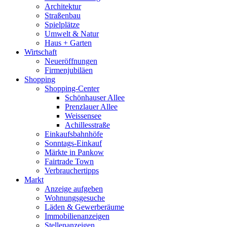
Architektur
Straßenbau
Spielplätze
Umwelt & Natur
Haus + Garten
Wirtschaft
Neueröffnungen
Firmenjubiläen
Shopping
Shopping-Center
Schönhauser Allee
Prenzlauer Allee
Weissensee
Achillesstraße
Einkaufsbahnhöfe
Sonntags-Einkauf
Märkte in Pankow
Fairtrade Town
Verbrauchertipps
Markt
Anzeige aufgeben
Wohnungsgesuche
Läden & Gewerberäume
Immobilienanzeigen
Stellenanzeigen