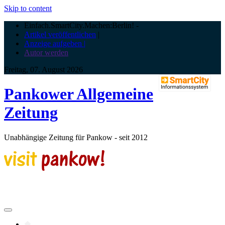
Skip to content
Einfach.SmartCity.Machen:Berlin!
-
Artikel veröffentlichen
|
Anzeige aufgeben |
Autor werden
Freitag, 07. August 2026
Pankower Allgemeine
Zeitung
Unabhängige Zeitung für Pankow - seit 2012