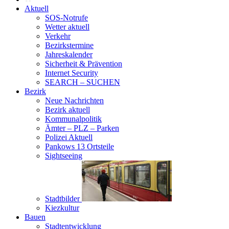
Aktuell
SOS-Notrufe
Wetter aktuell
Verkehr
Bezirkstermine
Jahreskalender
Sicherheit & Prävention
Internet Security
SEARCH – SUCHEN
Bezirk
Neue Nachrichten
Bezirk aktuell
Kommunalpolitik
Ämter – PLZ – Parken
Polizei Aktuell
Pankows 13 Ortsteile
Sightseeing
Stadtbilder
Kiezkultur
Bauen
Stadtentwicklung