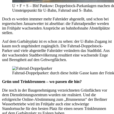
U + F + S – Bhf Pankow: Doppelstock-Parkanlagen machen 
Umsteigepunkt für U-Bahn, Fahrrad und S- Bahn.
Doch es werden immmer mehr Fahrräder abgestellt, und schon bei
regnerischen Januarwetter ist absehbar: die Fahrradpendler werden
im Frühjahr wachsenden Ansprüche an bahnhofsnahe Abstellplätze
stellen.
Auf dem Garbátyplatz ist es schon zu sehen: der U-Bahn-Zugang ist
kaum noch ungehindert zugänglich. Die Fahrrad-Doppelstock-
Parker und viele abgestellte Fahrräder verändern das Stadtbild. Aus
der wachsenden Stadtbevölkerung resultiert eine wachsende Enge
und Beengtheit auf den Gehwegflächen.
Fahrrad-Doppelparker: durch diese hohle Gasse kann der Fei
Grün und Trinkbrunnen – wo passen die hin?
Die noch in der Baugenehmigung verzeichneten Grünflächen vor
dem Dienstleistungszentrum wurden nie realisiert. Und die
erfolgreiche Online-Abstimmung zum „Brunnenrun“ der Berliner
Wasserbetriebe wird im Frühjahr auch eine schwierige
Standortsuche für den besten Platz für einen neuen Trinkbrunnen
auf dem Garbátyplatz zu Folgen haben.