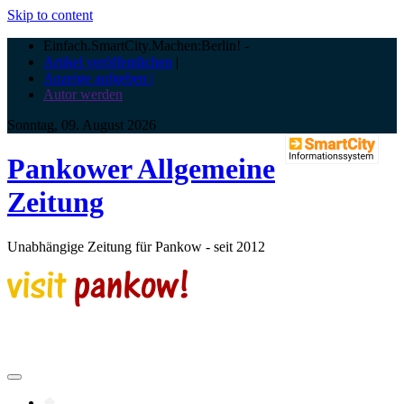
Skip to content
Einfach.SmartCity.Machen:Berlin!
-
Artikel veröffentlichen
|
Anzeige aufgeben |
Autor werden
Sonntag, 09. August 2026
Pankower Allgemeine
Zeitung
Unabhängige Zeitung für Pankow - seit 2012