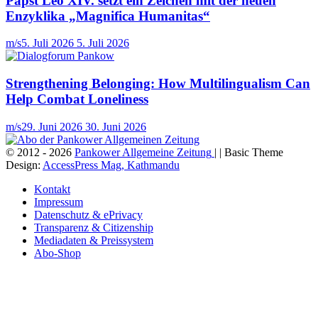
Papst Leo XIV. setzt ein Zeichen mit der neuen
Enzyklika „Magnifica Humanitas“
m/s
5. Juli 2026
5. Juli 2026
Strengthening Belonging: How Multilingualism Can
Help Combat Loneliness
m/s
29. Juni 2026
30. Juni 2026
© 2012 - 2026
Pankower Allgemeine Zeitung
| | Basic Theme
Design:
AccessPress Mag, Kathmandu
Kontakt
Impressum
Datenschutz & ePrivacy
Transparenz & Citizenship
Mediadaten & Preissystem
Abo-Shop