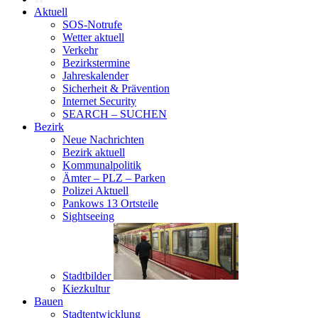
Aktuell
SOS-Notrufe
Wetter aktuell
Verkehr
Bezirkstermine
Jahreskalender
Sicherheit & Prävention
Internet Security
SEARCH – SUCHEN
Bezirk
Neue Nachrichten
Bezirk aktuell
Kommunalpolitik
Ämter – PLZ – Parken
Polizei Aktuell
Pankows 13 Ortsteile
Sightseeing
Stadtbilder
Kiezkultur
Bauen
Stadtentwicklung