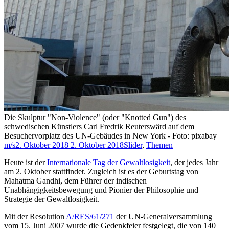
Die Skulptur "Non-Violence" (oder "Knotted Gun") des
schwedischen Künstlers Carl Fredrik Reuterswärd auf dem
Besuchervorplatz des UN-Gebäudes in New York - Foto: pixabay
m/s
2. Oktober 2018
2. Oktober 2018
Slider
,
Themen
Heute ist der
Internationale Tag der Gewaltlosigkeit
, der jedes Jahr
am 2. Oktober stattfindet. Zugleich ist es der Geburtstag von
Mahatma Gandhi, dem Führer der indischen
Unabhängigkeitsbewegung und Pionier der Philosophie und
Strategie der Gewaltlosigkeit.
Mit der Resolution
A/RES/61/271
der UN-Generalversammlung
vom 15. Juni 2007 wurde die Gedenkfeier festgelegt, die von 140