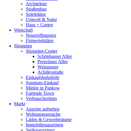
Architektur
Straßenbau
Spielplätze
Umwelt & Natur
Haus + Garten
Wirtschaft
Neueröffnungen
Firmenjubiläen
Shopping
Shopping-Center
Schönhauser Allee
Prenzlauer Allee
Weissensee
Achillesstraße
Einkaufsbahnhöfe
Sonntags-Einkauf
Märkte in Pankow
Fairtrade Town
Verbrauchertipps
Markt
Anzeige aufgeben
Wohnungsgesuche
Läden & Gewerberäume
Immobilienanzeigen
Stellenanzeigen