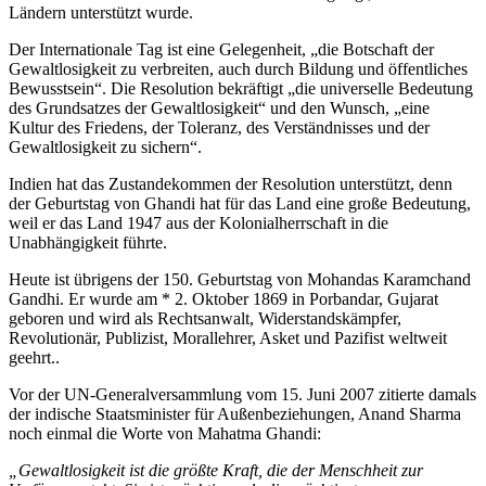
Ländern unterstützt wurde.
Der Internationale Tag ist eine Gelegenheit, „die Botschaft der
Gewaltlosigkeit zu verbreiten, auch durch Bildung und öffentliches
Bewusstsein“. Die Resolution bekräftigt „die universelle Bedeutung
des Grundsatzes der Gewaltlosigkeit“ und den Wunsch, „eine
Kultur des Friedens, der Toleranz, des Verständnisses und der
Gewaltlosigkeit zu sichern“.
Indien hat das Zustandekommen der Resolution unterstützt, denn
der Geburtstag von Ghandi hat für das Land eine große Bedeutung,
weil er das Land 1947 aus der Kolonialherrschaft in die
Unabhängigkeit führte.
Heute ist übrigens der 150. Geburtstag von Mohandas Karamchand
Gandhi. Er wurde am * 2. Oktober 1869 in Porbandar, Gujarat
geboren und wird als Rechtsanwalt, Widerstandskämpfer,
Revolutionär, Publizist, Morallehrer, Asket und Pazifist weltweit
geehrt..
Vor der UN-Generalversammlung vom 15. Juni 2007 zitierte damals
der indische Staatsminister für Außenbeziehungen, Anand Sharma
noch einmal die Worte von Mahatma Ghandi:
„Gewaltlosigkeit ist die größte Kraft, die der Menschheit zur