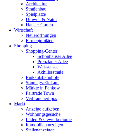
Architektur
Straßenbau
Spielplätze
Umwelt & Natur
Haus + Garten
Wirtschaft
Neueröffnungen
Firmenjubiläen
Shopping
Shopping-Center
Schönhauser Allee
Prenzlauer Allee
Weissensee
Achillesstraße
Einkaufsbahnhöfe
Sonntags-Einkauf
Märkte in Pankow
Fairtrade Town
Verbrauchertipps
Markt
Anzeige aufgeben
Wohnungsgesuche
Läden & Gewerberäume
Immobilienanzeigen
Stellenanzeigen