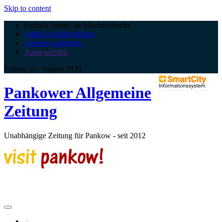
Skip to content
Einfach.SmartCity.Machen:Berlin!
-
Artikel veröffentlichen
|
Anzeige aufgeben |
Autor werden
Freitag, 07. August 2026
Pankower Allgemeine
Zeitung
Unabhängige Zeitung für Pankow - seit 2012