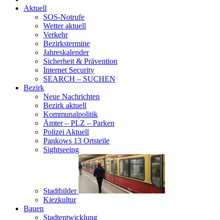
Aktuell
SOS-Notrufe
Wetter aktuell
Verkehr
Bezirkstermine
Jahreskalender
Sicherheit & Prävention
Internet Security
SEARCH – SUCHEN
Bezirk
Neue Nachrichten
Bezirk aktuell
Kommunalpolitik
Ämter – PLZ – Parken
Polizei Aktuell
Pankows 13 Ortsteile
Sightseeing
Stadtbilder
Kiezkultur
Bauen
Stadtentwicklung