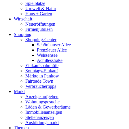
Spielplätze
Umwelt & Natur
Haus + Garten
Wirtschaft
Neueröffnungen
Firmenjubiläen
Shopping
Shopping-Center
Schönhauser Allee
Prenzlauer Allee
Weissensee
Achillesstraße
Einkaufsbahnhöfe
Sonntags-Einkauf
Märkte in Pankow
Fairtrade Town
Verbrauchertipps
Markt
Anzeige aufgeben
Wohnungsgesuche
Läden & Gewerberäume
Immobilienanzeigen
Stellenanzeigen
Ausbildungsmarkt
Themen