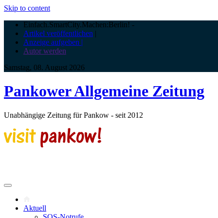
Skip to content
Einfach.SmartCity.Machen:Berlin!
-
Artikel veröffentlichen
|
Anzeige aufgeben |
Autor werden
Samstag, 08. August 2026
Pankower Allgemeine Zeitung
Unabhängige Zeitung für Pankow - seit 2012
Aktuell
SOS-Notrufe