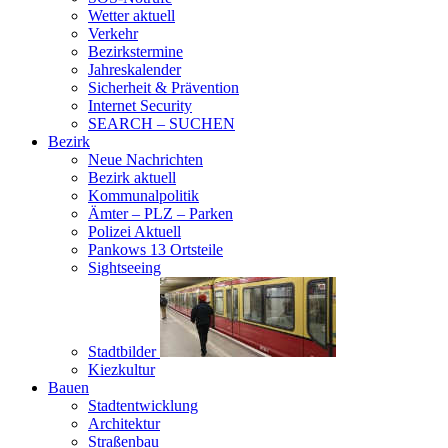
Wetter aktuell
Verkehr
Bezirkstermine
Jahreskalender
Sicherheit & Prävention
Internet Security
SEARCH – SUCHEN
Bezirk
Neue Nachrichten
Bezirk aktuell
Kommunalpolitik
Ämter – PLZ – Parken
Polizei Aktuell
Pankows 13 Ortsteile
Sightseeing
Stadtbilder
Kiezkultur
Bauen
Stadtentwicklung
Architektur
Straßenbau