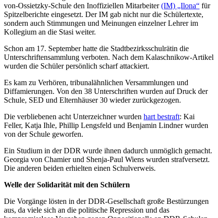
von-Ossietzky-Schule den Inoffiziellen Mitarbeiter
(IM) „Ilona“
für
Spitzelberichte eingesetzt. Der IM gab nicht nur die Schülertexte,
sondern auch Stimmungen und Meinungen einzelner Lehrer im
Kollegium an die Stasi weiter.
Schon am 17. September hatte die Stadtbezirksschulrätin die
Unterschriftensammlung verboten. Nach dem Kalaschnikow-Artikel
wurden die Schüler persönlich scharf attackiert.
Es kam zu Verhören, tribunalähnlichen Versammlungen und
Diffamierungen. Von den 38 Unterschriften wurden auf Druck der
Schule, SED und Elternhäuser 30 wieder zurückgezogen.
Die verbliebenen acht Unterzeichner wurden
hart bestraft
: Kai
Feller, Katja Ihle, Phillip Lengsfeld und Benjamin Lindner wurden
von der Schule geworfen.
Ein Studium in der DDR wurde ihnen dadurch unmöglich gemacht.
Georgia von Chamier und Shenja-Paul Wiens wurden strafversetzt.
Die anderen beiden erhielten einen Schulverweis.
Welle der Solidarität mit den Schülern
Die Vorgänge lösten in der DDR-Gesellschaft große Bestürzungen
aus, da viele sich an die politische Repression und das