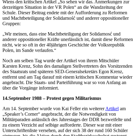
Wiens den kritischen Artikel „So sehen wir das. Anmerkungen zur
derzeitigen Situation in der VR Polen“ an die Wandzeitung der
Schule. Dieser Beitrag endete mit der Aufforderung zu Reformen
und Machtbeteiligung der Solidarność und anderer oppositioneller
Gruppen:
„Wir meinen, dass eine Machtbeteiligung der Solidarnosć und
anderer oppositioneller Kräfte unerlässlich ist, damit diese Reformen
nicht, wie so oft in der 40jährigen Geschichte der Volksrepublik
Polen, im Sande verlaufen.“
Noch am selben Tag wurde der Artikel von ihrem Mitschüler
Karsten Krenz, Sohn des damaligen Stellvertreters des Vorsitzenden
des Staatsrats und späteren SED-Generalsekretärs Egon Krenz,
entfernt und am Tag darauf mit einem kritischen Kommentar wieder
angebracht. Die Staats- und Parteiführung war so von Anfang an
über die Vorgänge informiert.
14.September 1988 – Protest gegen Militarismus
Am 14. September wurde von Kai Feller ein weiterer
Artikel
am
„Speaker’s Corner“ angebracht, der die Notwendigkeit von
Militärparaden anlässlich des Jahrestages der DDR bezweifelte und
zu einem Verzicht auf selbige aufforderte. Dieser war mit einer
Unterschriftenliste versehen, auf der sich 38 der rund 160 Schüler
eintrugen, bis die Aktion durch den Stadtbezirksschulrat gestoppt