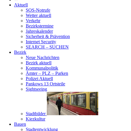
Aktuell
SOS-Notrufe
Wetter aktuell
Verkehr
Bezirkstermine
Jahreskalender
Sicherheit & Prävention
Internet Security
SEARCH – SUCHEN
Bezirk
Neue Nachrichten
Bezirk aktuell
Kommunalpolitik
Ämter – PLZ – Parken
Polizei Aktuell
Pankows 13 Ortsteile
Sightseeing
Stadtbilder
Kiezkultur
Bauen
Stadtentwicklung