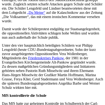
wurde. Zugleich setzten scharfe Attacken gegen Schule und Schüler
ein. Die Schüler Lengsfeld und Lindner beantworteten diese mit
dem Lobgedicht
„Du Meine“
auf die Kalaschnikow aus der Zeitung
„Die Volksarmee“, das mit einem ironischen Kommentar versehen
wurde.
Damit wurde der Schülerprotest endgültig zur Staatsangelegenheit,
die oppositionellen Aktivitäten schlugen hohe Wellen und wurden
nun auch außerhalb der Schule publik.
Unter den vier hauptsächlich beteiligten Schülern war Philipp
Lengsfeld (heute CDU-Bundestagsabgeordneter, Sohn der kurz
zuvor ausgebürgerten Oppositionellen Vera Wollenberger,
Mitgründerin des
Friedenskreises Pankow
, der 1981 in der
Evangelischen Kirchengemeinde Alt-Pankow gegründet wurde.
Zu dessen maßgeblichen Gründungsmitgliedern und Initiatoren
gehörten neben Pastorin Ruth Misselwitz und ihrem Ehemann
Hans-Jürgen Misselwitz der Grafiker Martin Hoffmann, Marina
Grasse, Freya Klier, Gerd Stadermann und Vera Wollenberger. Auch
die späteren Bundestagsabgeordneten Angelika Barbe und Werner
Schulz wirkten hier mit.
MfS kontrollierte die Schule
Das MfS hatte zur geheimen Kontrolle im Schulbereich der Carl-