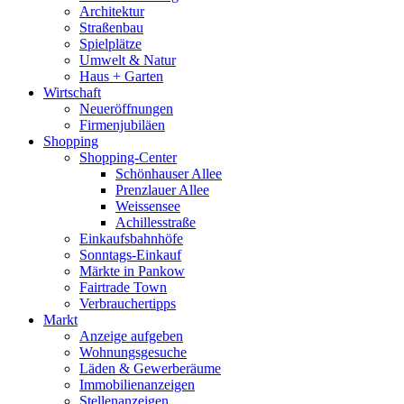
Architektur
Straßenbau
Spielplätze
Umwelt & Natur
Haus + Garten
Wirtschaft
Neueröffnungen
Firmenjubiläen
Shopping
Shopping-Center
Schönhauser Allee
Prenzlauer Allee
Weissensee
Achillesstraße
Einkaufsbahnhöfe
Sonntags-Einkauf
Märkte in Pankow
Fairtrade Town
Verbrauchertipps
Markt
Anzeige aufgeben
Wohnungsgesuche
Läden & Gewerberäume
Immobilienanzeigen
Stellenanzeigen