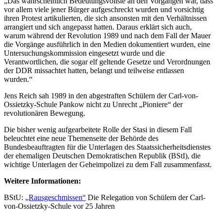
„Das wahrscheinlich Bedeutungsvollste an den Vorgängen war, dass
vor allem viele jener Bürger aufgeschreckt wurden und vorsichtig
ihren Protest artikulierten, die sich ansonsten mit den Verhältnissen
arrangiert und sich angepasst hatten. Daraus erklärt sich auch,
warum während der Revolution 1989 und nach dem Fall der Mauer
die Vorgänge ausführlich in den Medien dokumentiert wurden, eine
Untersuchungskommission eingesetzt wurde und die
Verantwortlichen, die sogar elf geltende Gesetze und Verordnungen
der DDR missachtet hatten, belangt und teilweise entlassen
wurden.“
Jens Reich sah 1989 in den abgestraften Schülern der Carl-von-
Ossietzky-Schule Pankow nicht zu Unrecht „Pioniere“ der
revolutionären Bewegung.
Die bisher wenig aufgearbeitete Rolle der Stasi in diesem Fall
beleuchtet eine neue Themenseite der Behörde des
Bundesbeauftragten für die Unterlagen des Staatssicherheitsdienstes
der ehemaligen Deutschen Demokratischen Republik (BStI), die
wichtige Unterlagen der Geheimpolizei zu dem Fall zusammenfasst.
Weitere Informationen:
BStU:
„Rausgeschmissen“
Die Relegation von Schülern der Carl-
von-Ossietzky-Schule vor 25 Jahren