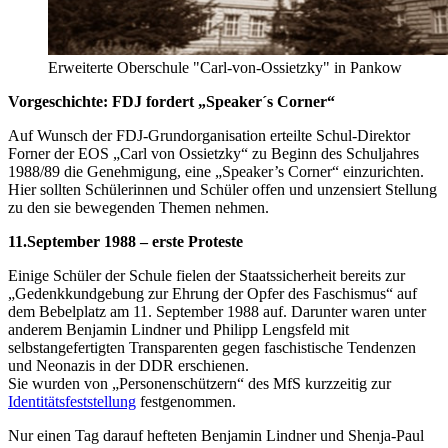
Erweiterte Oberschule "Carl-von-Ossietzky" in Pankow
Vorgeschichte: FDJ fordert „Speaker´s Corner“
Auf Wunsch der FDJ-Grundorganisation erteilte Schul-Direktor
Forner der EOS „Carl von Ossietzky“ zu Beginn des Schuljahres
1988/89 die Genehmigung, eine „Speaker’s Corner“ einzurichten.
Hier sollten Schülerinnen und Schüler offen und unzensiert Stellung
zu den sie bewegenden Themen nehmen.
11.September 1988 – erste Proteste
Einige Schüler der Schule fielen der Staatssicherheit bereits zur
„Gedenkkundgebung zur Ehrung der Opfer des Faschismus“ auf
dem Bebelplatz am 11. September 1988 auf. Darunter waren unter
anderem Benjamin Lindner und Philipp Lengsfeld mit
selbstangefertigten Transparenten gegen faschistische Tendenzen
und Neonazis in der DDR erschienen.
Sie wurden von „Personenschützern“ des MfS kurzzeitig zur
Identitätsfeststellung
festgenommen.
Nur einen Tag darauf hefteten Benjamin Lindner und Shenja-Paul