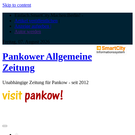
Skip to content
Einfach.SmartCity.Machen:Berlin!
-
Artikel veröffentlichen
|
Anzeige aufgeben |
Autor werden
Freitag, 07. August 2026
Pankower Allgemeine
Zeitung
Unabhängige Zeitung für Pankow - seit 2012