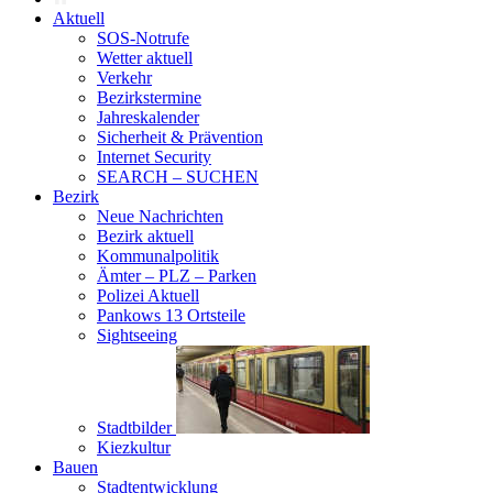
Aktuell
SOS-Notrufe
Wetter aktuell
Verkehr
Bezirkstermine
Jahreskalender
Sicherheit & Prävention
Internet Security
SEARCH – SUCHEN
Bezirk
Neue Nachrichten
Bezirk aktuell
Kommunalpolitik
Ämter – PLZ – Parken
Polizei Aktuell
Pankows 13 Ortsteile
Sightseeing
Stadtbilder
Kiezkultur
Bauen
Stadtentwicklung