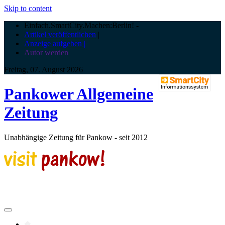
Skip to content
Einfach.SmartCity.Machen:Berlin!
-
Artikel veröffentlichen
|
Anzeige aufgeben |
Autor werden
Freitag, 07. August 2026
Pankower Allgemeine
Zeitung
Unabhängige Zeitung für Pankow - seit 2012