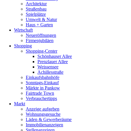
Architektur
Straßenbau
Spielplätze
Umwelt & Natur
Haus + Garten
Wirtschaft
Neueröffnungen
Firmenjubiläen
Shopping
Shopping-Center
Schönhauser Allee
Prenzlauer Allee
Weissensee
Achillesstraße
Einkaufsbahnhöfe
Sonntags-Einkauf
Märkte in Pankow
Fairtrade Town
Verbrauchertipps
Markt
Anzeige aufgeben
Wohnungsgesuche
Läden & Gewerberäume
Immobilienanzeigen
Stellenanzeigen