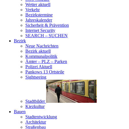
Wetter aktuell
Verkehr
Bezirkstermine
Jahreskalender
Sicherheit & Prävention
Internet Security
SEARCH – SUCHEN
Bezirk
Neue Nachrichten
Bezirk aktuell
Kommunalpolitik
Ämter – PLZ – Parken
Polizei Aktuell
Pankows 13 Ortsteile
Sightseeing
Stadtbilder
Kiezkultur
Bauen
Stadtentwicklung
Architektur
Straßenbau