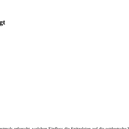
gt
tmals erforscht, welchen Einfluss die Spitzeleien auf die ostdeutsche 