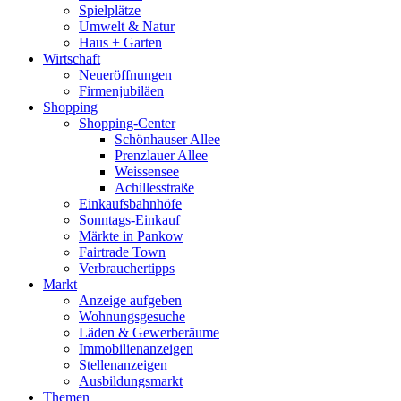
Spielplätze
Umwelt & Natur
Haus + Garten
Wirtschaft
Neueröffnungen
Firmenjubiläen
Shopping
Shopping-Center
Schönhauser Allee
Prenzlauer Allee
Weissensee
Achillesstraße
Einkaufsbahnhöfe
Sonntags-Einkauf
Märkte in Pankow
Fairtrade Town
Verbrauchertipps
Markt
Anzeige aufgeben
Wohnungsgesuche
Läden & Gewerberäume
Immobilienanzeigen
Stellenanzeigen
Ausbildungsmarkt
Themen