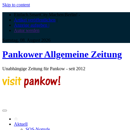
Skip to content
Einfach.SmartCity.Machen:Berlin!
-
Artikel veröffentlichen
|
Anzeige aufgeben |
Autor werden
Samstag, 08. August 2026
Pankower Allgemeine Zeitung
Unabhängige Zeitung für Pankow - seit 2012
Aktuell
SOS-Notrufe