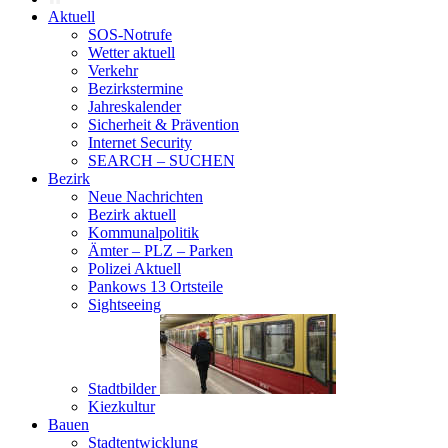
Aktuell
SOS-Notrufe
Wetter aktuell
Verkehr
Bezirkstermine
Jahreskalender
Sicherheit & Prävention
Internet Security
SEARCH – SUCHEN
Bezirk
Neue Nachrichten
Bezirk aktuell
Kommunalpolitik
Ämter – PLZ – Parken
Polizei Aktuell
Pankows 13 Ortsteile
Sightseeing
Stadtbilder
Kiezkultur
Bauen
Stadtentwicklung