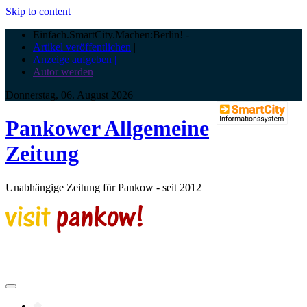
Skip to content
Einfach.SmartCity.Machen:Berlin!
-
Artikel veröffentlichen
|
Anzeige aufgeben |
Autor werden
Donnerstag, 06. August 2026
Pankower Allgemeine
Zeitung
Unabhängige Zeitung für Pankow - seit 2012