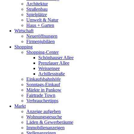
Architektur
Straßenbau
Spielplätze
Umwelt & Natur
Haus + Garten
Wirtschaft
Neueröffnungen
Firmenjubiläen
Shopping
Shopping-Center
Schönhauser Allee
Prenzlauer Allee
Weissensee
Achillesstraße
Einkaufsbahnhöfe
Sonntags-Einkauf
Märkte in Pankow
Fairtrade Town
Verbrauchertipps
Markt
Anzeige aufgeben
Wohnungsgesuche
Läden & Gewerberäume
Immobilienanzeigen
Stellenanzeigen