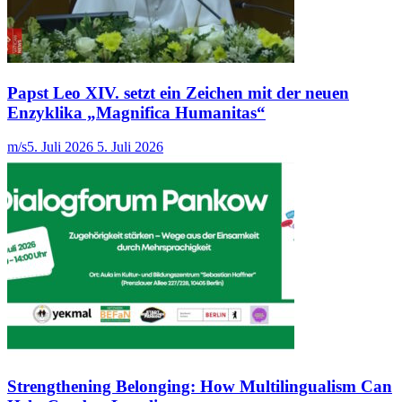
Papst Leo XIV. setzt ein Zeichen mit der neuen
Enzyklika „Magnifica Humanitas“
m/s
5. Juli 2026
5. Juli 2026
Strengthening Belonging: How Multilingualism Can