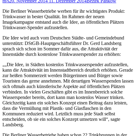
m/s
20. November 2014
11. Dezember 2014
Bezirk Pankow
Die Berliner Wasserbetriebe werben für ihr wichtigstes Produkt:
Trinkwasser in bester Qualität. Im Rahmen der neuen
Imagekampagne entstand auch die Idee, an öffentlichen Plätzen
Trinkwasser-Spender aufzustellen.
Die Idee wird auch vom Deutschen Städte- und Gemeindebund
unterstützt: DStGB-Hauptgeschäftsführer Dr. Gerd Landsberg
sprach sich schon im Sommer dafür aus, die Attraktivität der
Innenstädte durch kostenlose Trinkwasserspender zu erhöhen:
„„Die Idee, in Städten kostenlos Trinkwasserspender aufzustellen,
kann die Attraktivität im Innenstadtbereich deutlich erhöhen. Gerade
zur heißen Sommerzeit werden Bürgerinnen und Bürger sowie
Touristen das gerne annehmen. Mit derartigen Wasserspenden lassen
sich oftmals auch künstlerische Aspekte auf öffentlichen Plätzen
verbinden. In vielen Geschäften gibt es im Innenbereich solche
Wasserspender bereits, dort kann man kostenlos Wasser trinken.
Gleichzeitig kann ein solches Konzept einen Beitrag dazu leisten,
dass die Vermüllung mit Plastik- und Glasflaschen in den
Kommunen reduziert wird. Letztlich muss jede Stadt selbst
entscheiden, ob sie ein solches Konzept umsetzen will“, sagte
Landsberg.
Die Berliner Wasserbetriebe haben schon 22 Trinkbrunnen in der