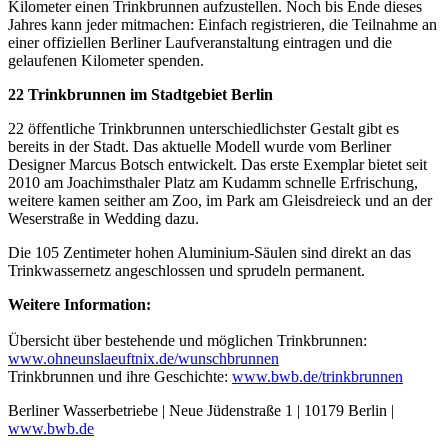
Kilometer einen Trinkbrunnen aufzustellen. Noch bis Ende dieses
Jahres kann jeder mitmachen: Einfach registrieren, die Teilnahme an
einer offiziellen Berliner Laufveranstaltung eintragen und die
gelaufenen Kilometer spenden.
22 Trinkbrunnen im Stadtgebiet Berlin
22 öffentliche Trinkbrunnen unterschiedlichster Gestalt gibt es
bereits in der Stadt. Das aktuelle Modell wurde vom Berliner
Designer Marcus Botsch entwickelt. Das erste Exemplar bietet seit
2010 am Joachimsthaler Platz am Kudamm schnelle Erfrischung,
weitere kamen seither am Zoo, im Park am Gleisdreieck und an der
Weserstraße in Wedding dazu.
Die 105 Zentimeter hohen Aluminium-Säulen sind direkt an das
Trinkwassernetz angeschlossen und sprudeln permanent.
Weitere Information:
Übersicht über bestehende und möglichen Trinkbrunnen:
www.ohneunslaeuftnix.de/wunschbrunnen
Trinkbrunnen und ihre Geschichte:
www.bwb.de/trinkbrunnen
Berliner Wasserbetriebe | Neue Jüdenstraße 1 | 10179 Berlin |
www.bwb.de