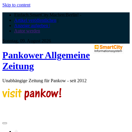
Skip to content
Einfach.SmartCity.Machen:Berlin!
-
Artikel veröffentlichen
|
Anzeige aufgeben |
Autor werden
Sonntag, 09. August 2026
Pankower Allgemeine
Zeitung
Unabhängige Zeitung für Pankow - seit 2012