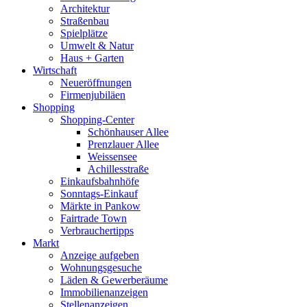
Architektur
Straßenbau
Spielplätze
Umwelt & Natur
Haus + Garten
Wirtschaft
Neueröffnungen
Firmenjubiläen
Shopping
Shopping-Center
Schönhauser Allee
Prenzlauer Allee
Weissensee
Achillesstraße
Einkaufsbahnhöfe
Sonntags-Einkauf
Märkte in Pankow
Fairtrade Town
Verbrauchertipps
Markt
Anzeige aufgeben
Wohnungsgesuche
Läden & Gewerberäume
Immobilienanzeigen
Stellenanzeigen