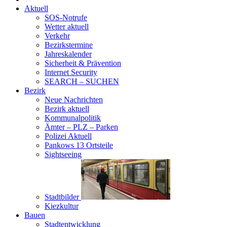
Aktuell
SOS-Notrufe
Wetter aktuell
Verkehr
Bezirkstermine
Jahreskalender
Sicherheit & Prävention
Internet Security
SEARCH – SUCHEN
Bezirk
Neue Nachrichten
Bezirk aktuell
Kommunalpolitik
Ämter – PLZ – Parken
Polizei Aktuell
Pankows 13 Ortsteile
Sightseeing
Stadtbilder
Kiezkultur
Bauen
Stadtentwicklung