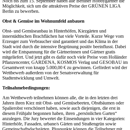
Noch bis zum 15. September haben alle Berliner Hobbygärtner die
Möglichkeit, sich um die attraktiven Preise der GRÜNEN LIGA
Berlin zu bewerben.
Obst & Gemüse im Wohnumfeld anbauen
Obst- und Gemüseanbau in Hinterhöfen, Kiezgärten und
innerstädtischen Brachflächen hat viele Vorteile. Kurze Wege vom
Erzeuger zum Verbraucher sind garantiert und das Klima in der
Stadt wird durch die intensive Begrünung positiv beeinflusst. Dabei
wird die Entspannung für die Gärtnerinnen und Gärtner gratis
mitgeliefert. Und jetzt gibt es dafür noch viele Preise vom Holländer
Pflanzencenter, GARDENA, KOSMOS Verlag und GESOBAU im
Gesamtwert von knapp 5.000,00 € zu gewinnen. Gefördert wird der
Wettbewerb außerdem von der Senatsverwaltung für
Stadtentwicklung und Umwelt.
Teilnahmebedingungen:
Am Wettbewerb teilnehmen können alle, die in den letzten drei
Jahren ihren Kiez mit Obst- und Gemüsebeeten, Obstbäumen oder
Spalierobst verschönert haben, sowie auch diejenigen, die erst in
diesem Frühjahr begonnen haben, ihren „persönlichen Garten“
anzulegen. Die Jury bewertet die Einsendungen in vier Kategorien:
Hinterhöfe, Fassaden, urbane/s Gärten und Straßengrün sowie
Gemeinschaftsdachgärten. Pluspunkte können die Teilnehmer mit