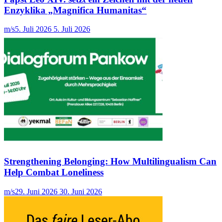
Enzyklika „Magnifica Humanitas“
m/s
5. Juli 2026
5. Juli 2026
Strengthening Belonging: How Multilingualism Can
Help Combat Loneliness
m/s
29. Juni 2026
30. Juni 2026