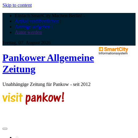
Skip to content
Einfach.SmartCity.Machen:Berlin!
-
Artikel veröffentlichen
|
Anzeige aufgeben |
Autor werden
Freitag, 07. August 2026
Pankower Allgemeine
Zeitung
Unabhängige Zeitung für Pankow - seit 2012