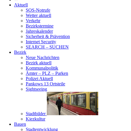
Aktuell
SOS-Notrufe
Wetter aktuell
Verkehr
Bezirkstermine
Jahreskalender
Sicherheit & Prävention
Internet Security
SEARCH – SUCHEN
Bezirk
Neue Nachrichten
Bezirk aktuell
Kommunalpolitik
Ämter – PLZ – Parken
Polizei Aktuell
Pankows 13 Ortsteile
Sightseeing
Stadtbilder
Kiezkultur
Bauen
Stadtentwicklung