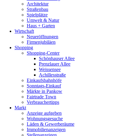
Architektur
Straßenbau
Spielplätze
Umwelt & Natur
Haus + Garten
Wirtschaft
Neueröffnungen
Firmenjubiläen
Shopping
Shopping-Center
Schönhauser Allee
Prenzlauer Allee
Weissensee
Achillesstraße
Einkaufsbahnhöfe
Sonntags-Einkauf
Märkte in Pankow
Fairtrade Town
Verbrauchertipps
Markt
Anzeige aufgeben
Wohnungsgesuche
Läden & Gewerberäume
Immobilienanzeigen
Stellenanzeigen