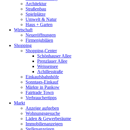
Architektur
Straßenbau
Spielplätze
Umwelt & Natur
Haus + Garten
Wirtschaft
Neueröffnungen
Firmenjubiläen
Shopping
Shopping-Center
Schönhauser Allee
Prenzlauer Allee
Weissensee
Achillesstraße
Einkaufsbahnhöfe
Sonntags-Einkauf
Märkte in Pankow
Fairtrade Town
Verbrauchertipps
Markt
Anzeige aufgeben
Wohnungsgesuche
Läden & Gewerberäume
Immobilienanzeigen
Stellenanzeigen