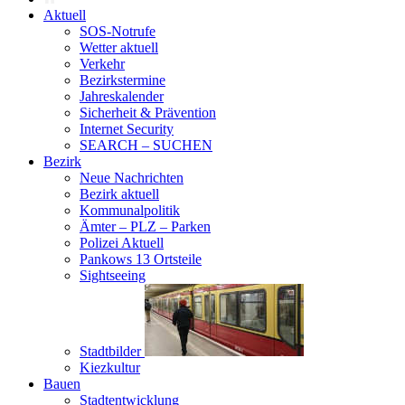
Aktuell
SOS-Notrufe
Wetter aktuell
Verkehr
Bezirkstermine
Jahreskalender
Sicherheit & Prävention
Internet Security
SEARCH – SUCHEN
Bezirk
Neue Nachrichten
Bezirk aktuell
Kommunalpolitik
Ämter – PLZ – Parken
Polizei Aktuell
Pankows 13 Ortsteile
Sightseeing
Stadtbilder
Kiezkultur
Bauen
Stadtentwicklung