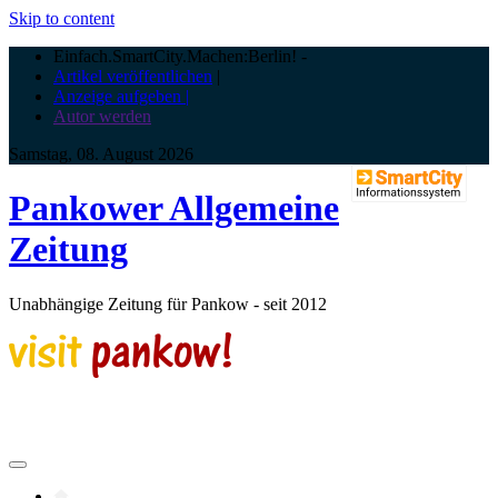
Skip to content
Einfach.SmartCity.Machen:Berlin!
-
Artikel veröffentlichen
|
Anzeige aufgeben |
Autor werden
Samstag, 08. August 2026
Pankower Allgemeine
Zeitung
Unabhängige Zeitung für Pankow - seit 2012