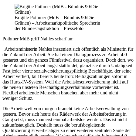
Brigitte Pothmer (MdB – Bündnis 90/Die
Grünen) – Arbeitsmarktpolitische Sprecherin
der Bundestagsfraktion – Pressefoto
Pothmer MdB griff Nahles scharf an:
„Arbeitsministerin Nahles inszeniert sich öffentlich als Ministerin für
die Zukunft der Arbeit. Sie hat einen Dialogprozess zu Arbeit 4.0
gestartet und ein ganzes Filmfestival dazu organisiert. Doch dort, wo
die Zukunft der Arbeit längst stattfindet, glänzt sie durch Untätigkeit.
Fast jeder vierte sozialversicherungspflichtig Beschäftigte, der seine
Arbeit verliert, fällt bereits heute trotz Beitragszahlungen sofort in
das Hartz-IV-System. Weil die Arbeitslosenversicherung nicht auf
die neuen unsteten Beschäftigungsverhältnisse vorbereitet ist.
Flexibel arbeitende Menschen brauchen aber mehr und nicht
weniger Schutz.
Die Arbeitswelt von morgen braucht keine Arbeitsverwaltung von
gestern. Bevor sich heute das Räderwerk der Arbeitsförderung in
Gang setzt, muss man erst einmal arbeitslos werden. Das ist nicht
zukunftstauglich. Deshalb muss die berufsbegleitende
Qualifizierung Erwerbstätiger zu einer weiteren zentralen Säule der
Arbeitsmarkpolitik werden. Wir brauchen dafür ein Jobcenter 4.0,