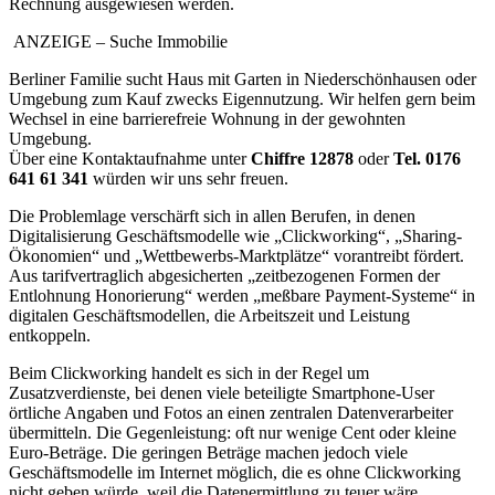
Rechnung ausgewiesen werden.
ANZEIGE
– Suche Immobilie
Berliner Familie sucht Haus mit Garten in Niederschönhausen oder
Umgebung zum Kauf zwecks Eigennutzung. Wir helfen gern beim
Wechsel in eine barrierefreie Wohnung in der gewohnten
Umgebung.
Über eine Kontaktaufnahme unter
Chiffre 12878
oder
Tel. 0176
641 61 341
würden wir uns sehr freuen.
Die Problemlage verschärft sich in allen Berufen, in denen
Digitalisierung Geschäftsmodelle wie „Clickworking“, „Sharing-
Ökonomien“ und „Wettbewerbs-Marktplätze“ vorantreibt fördert.
Aus tarifvertraglich abgesicherten „zeitbezogenen Formen der
Entlohnung Honorierung“ werden „meßbare Payment-Systeme“ in
digitalen Geschäftsmodellen, die Arbeitszeit und Leistung
entkoppeln.
Beim Clickworking handelt es sich in der Regel um
Zusatzverdienste, bei denen viele beteiligte Smartphone-User
örtliche Angaben und Fotos an einen zentralen Datenverarbeiter
übermitteln. Die Gegenleistung: oft nur wenige Cent oder kleine
Euro-Beträge. Die geringen Beträge machen jedoch viele
Geschäftsmodelle im Internet möglich, die es ohne Clickworking
nicht geben würde, weil die Datenermittlung zu teuer wäre.