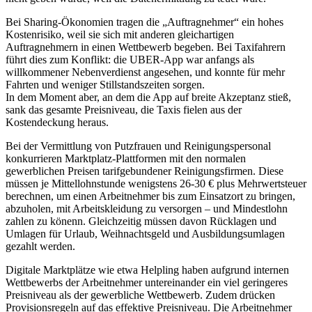
Bei Sharing-Ökonomien tragen die „Auftragnehmer“ ein hohes
Kostenrisiko, weil sie sich mit anderen gleichartigen
Auftragnehmern in einen Wettbewerb begeben. Bei Taxifahrern
führt dies zum Konflikt: die UBER-App war anfangs als
willkommener Nebenverdienst angesehen, und konnte für mehr
Fahrten und weniger Stillstandszeiten sorgen.
In dem Moment aber, an dem die App auf breite Akzeptanz stieß,
sank das gesamte Preisniveau, die Taxis fielen aus der
Kostendeckung heraus.
Bei der Vermittlung von Putzfrauen und Reinigungspersonal
konkurrieren Marktplatz-Plattformen mit den normalen
gewerblichen Preisen tarifgebundener Reinigungsfirmen. Diese
müssen je Mittellohnstunde wenigstens 26-30 € plus Mehrwertsteuer
berechnen, um einen Arbeitnehmer bis zum Einsatzort zu bringen,
abzuholen, mit Arbeitskleidung zu versorgen – und Mindestlohn
zahlen zu könenn. Gleichzeitig müssen davon Rücklagen und
Umlagen für Urlaub, Weihnachtsgeld und Ausbildungsumlagen
gezahlt werden.
Digitale Marktplätze wie etwa Helpling haben aufgrund internen
Wettbewerbs der Arbeitnehmer untereinander ein viel geringeres
Preisniveau als der gewerbliche Wettbewerb. Zudem drücken
Provisionsregeln auf das effektive Preisniveau. Die Arbeitnehmer