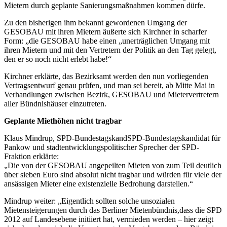
Mietern durch geplante Sanierungsmaßnahmen kommen dürfe.
Zu den bisherigen ihm bekannt gewordenen Umgang der
GESOBAU mit ihren Mietern äußerte sich Kirchner in scharfer
Form: „die GESOBAU habe einen „unerträglichen Umgang mit
ihren Mietern und mit den Vertretern der Politik an den Tag gelegt,
den er so noch nicht erlebt habe!“
Kirchner erklärte, das Bezirksamt werden den nun vorliegenden
Vertragsentwurf genau prüfen, und man sei bereit, ab Mitte Mai in
Verhandlungen zwischen Bezirk, GESOBAU und Mietervertretern
aller Bündnishäuser einzutreten.
Geplante Miethöhen nicht tragbar
Klaus Mindrup, SPD-BundestagskandSPD-Bundestagskandidat für
Pankow und stadtentwicklungspolitischer Sprecher der SPD-
Fraktion erklärte:
„Die von der GESOBAU angepeilten Mieten von zum Teil deutlich
über sieben Euro sind absolut nicht tragbar und würden für viele der
ansässigen Mieter eine existenzielle Bedrohung darstellen.“
Mindrup weiter: „Eigentlich sollten solche unsozialen
Mietensteigerungen durch das Berliner Mietenbündnis,dass die SPD
2012 auf Landesebene initiiert hat, vermieden werden – hier zeigt