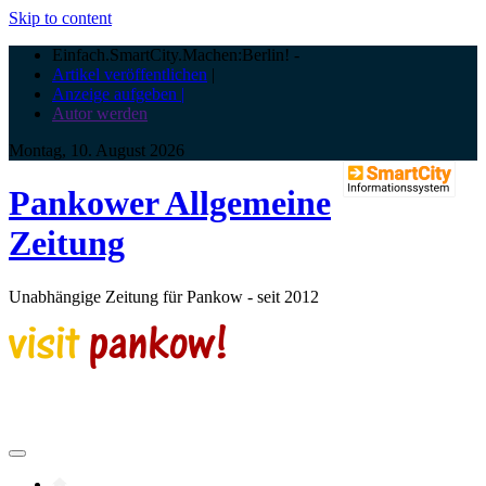
Skip to content
Einfach.SmartCity.Machen:Berlin!
-
Artikel veröffentlichen
|
Anzeige aufgeben |
Autor werden
Montag, 10. August 2026
Pankower Allgemeine
Zeitung
Unabhängige Zeitung für Pankow - seit 2012