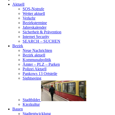
Aktuell
SOS-Notrufe
Wetter aktuell
Verkehr
Bezirkstermine
Jahreskalender
Sicherheit & Prävention
Internet Security
SEARCH – SUCHEN
Bezirk
Neue Nachrichten
Bezirk aktuell
Kommunalpolitik
Ämter – PLZ – Parken
Polizei Aktuell
Pankows 13 Ortsteile
Sightseeing
Stadtbilder
Kiezkultur
Bauen
Stadtentwicklung