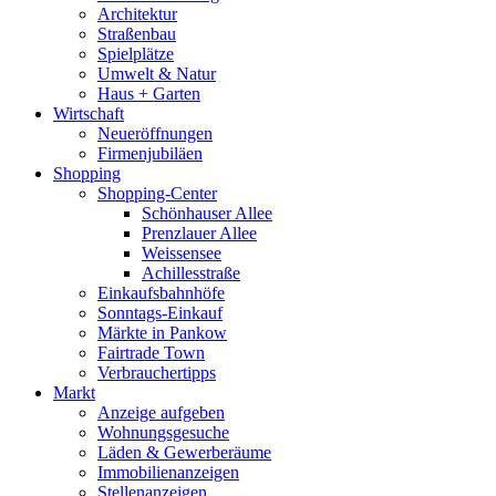
Architektur
Straßenbau
Spielplätze
Umwelt & Natur
Haus + Garten
Wirtschaft
Neueröffnungen
Firmenjubiläen
Shopping
Shopping-Center
Schönhauser Allee
Prenzlauer Allee
Weissensee
Achillesstraße
Einkaufsbahnhöfe
Sonntags-Einkauf
Märkte in Pankow
Fairtrade Town
Verbrauchertipps
Markt
Anzeige aufgeben
Wohnungsgesuche
Läden & Gewerberäume
Immobilienanzeigen
Stellenanzeigen