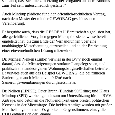
sich aber, dass sich die Umsetzung der Vorgaben aus dem Bündnis
zum Teil sehr unterschiedlich gestaltet.“
Auch Mindrup plädierte für einen öffentlich-rechtlichen Vertrag,
nach dem Muster der mit der GEWOBAG geschlossenen
Vereinbarung.
Er begrüßte auch, dass die GESOBAU Bereitschaft signalisiert hat,
alle gerichtlichen Vorgehen gegen Mieter, die sie teilweise bereits
eingeleitet hat, bis zum Ende der Verhandlungen über eine
unabhängige Mieterberatung einzustellen und an der Erarbeitung
einer einvernehmlichen Lösung mitzuwirken.
Dr. Michael Nelken (Linke) verwies in der BVV noch einmal
darauf, dass die Mietsteigerungen strukturell angelegt seien, und
praktisch alle landeseigenen Wohnungsbaugesellschaften betreffen.
Er verwies auch auf das Beispiel GEWOBAG, die bei früheren
Sanierungen auch Mieten von 9 €/m² nach
Sanierungsvereinbarungen durchgesetzt hatte.
Dr. Nelken (LINKE), Peter Brenn (Bündnis 90/Grüne) und Klaus
Mindrup (SPD) warben gemeinsam um Unterstützung für die BVV-
Anträge, und betonten die Notwendigkeit eines breiten politischen
Konsens in der Mietenfrage. Die beiden Anträge wurden mit großer
Mehrheit angenommen. Es gab keine Gegenstimmen, einzig die
CDU enthielt sich der Stimme.