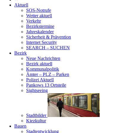
Aktuell
SOS-Notrufe
Wetter aktuell
Verkehr
Bezirkstermine
Jahreskalender
Sicherheit & Prävention
Internet Security
SEARCH – SUCHEN
Bezirk
Neue Nachrichten
Bezirk aktuell
Kommunalpolitik
Ämter – PLZ – Parken
Polizei Aktuell
Pankows 13 Ortsteile
Sightseeing
Stadtbilder
Kiezkultur
Bauen
Stadtentwicklung