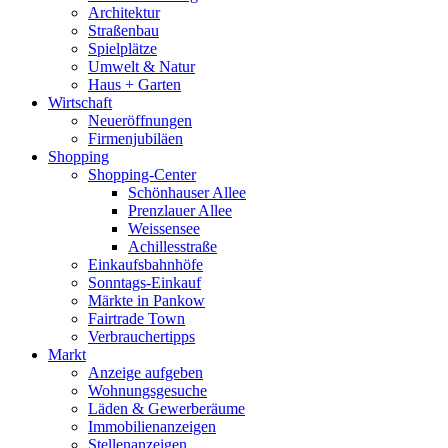
Architektur
Straßenbau
Spielplätze
Umwelt & Natur
Haus + Garten
Wirtschaft
Neueröffnungen
Firmenjubiläen
Shopping
Shopping-Center
Schönhauser Allee
Prenzlauer Allee
Weissensee
Achillesstraße
Einkaufsbahnhöfe
Sonntags-Einkauf
Märkte in Pankow
Fairtrade Town
Verbrauchertipps
Markt
Anzeige aufgeben
Wohnungsgesuche
Läden & Gewerberäume
Immobilienanzeigen
Stellenanzeigen