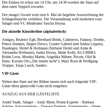
Der Einlass ist schon um 14 Uhr, um 14:30 werden die Stars auf
dem roten Teppich erwartet.
Der smago! Award wird zum 6. Mal als begehrte Auszeichnung der
Schlagerbranche verliehen. Die Veranstaltung wird moderiert vom
Sänger und VC-Moderator Sascha Heyna.
Die aktuelle Künstlerliste (alphabetisch)
Amigos, Beatrice Egli, Bernhard Brink, Calimeros, Fantasy, Dorthe,
Prince Damien, Jürgen Drews, Gunter Gabriel (mit Saskia Leppin),
Haudegen, Hertel & Hofmann (Stefanie Hertel und Anita &
Alexandra Hofmann), Sasha Heyna, Maite Kelly, KLUBBB3,
Robin Leon, Monika Martin, Angelika Milster, Nicole, Olaf &
Hans, Kerstin Ott („Die immer lacht“), Mary Roos & Wolfgang
Trepper, Tanja Lasch, Sandro.
VIP-Gäste
Neben den Stars auf der Bühne lassen sich auch folgende VIP-
Gäste diese glanzvolle Gala nicht entgehen:
AUSZUG AUS DER GÄSTELISTE
André Stade, Sänger – Andy Moor, Promi-Experte – Barbara
Schöne, Schauspielerin – Dagmar Frederic, Entertainerin – Dieter