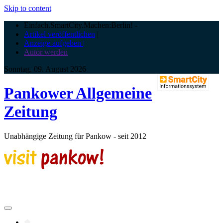
Skip to content
Einfach.SmartCity.Machen:Berlin!
-
Artikel veröffentlichen
|
Anzeige aufgeben |
Autor werden
Sonntag, 09. August 2026
Pankower Allgemeine
Zeitung
Unabhängige Zeitung für Pankow - seit 2012