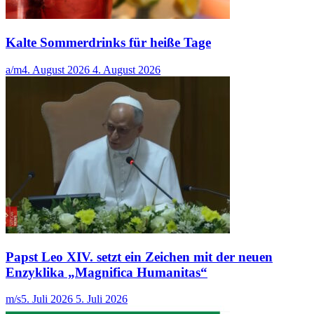
Kalte Sommerdrinks für heiße Tage
a/m
4. August 2026
4. August 2026
Papst Leo XIV. setzt ein Zeichen mit der neuen
Enzyklika „Magnifica Humanitas“
m/s
5. Juli 2026
5. Juli 2026