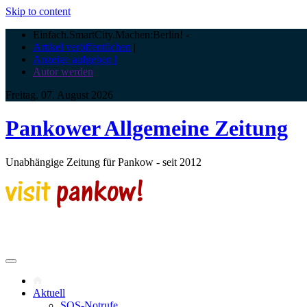
Skip to content
Einfach.SmartCity.Machen:Berlin!
-
Artikel veröffentlichen
|
Anzeige aufgeben |
Autor werden
Freitag, 07. August 2026
Pankower Allgemeine Zeitung
Unabhängige Zeitung für Pankow - seit 2012
Aktuell
SOS-Notrufe