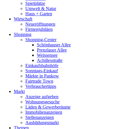
Spielplätze
Umwelt & Natur
Haus + Garten
Wirtschaft
Neueröffnungen
Firmenjubiläen
Shopping
Shopping-Center
Schönhauser Allee
Prenzlauer Allee
Weissensee
Achillesstraße
Einkaufsbahnhöfe
Sonntags-Einkauf
Märkte in Pankow
Fairtrade Town
Verbrauchertipps
Markt
Anzeige aufgeben
Wohnungsgesuche
Läden & Gewerberäume
Immobilienanzeigen
Stellenanzeigen
Ausbildungsmarkt
Themen