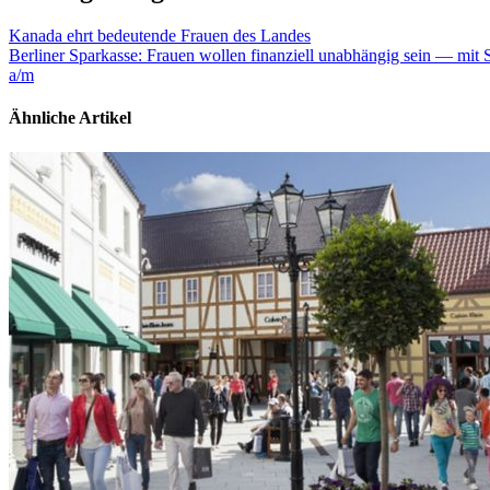
Kanada ehrt bedeutende Frauen des Landes
Berliner Sparkasse: Frauen wollen finanziell unabhängig sein — mit S
a/m
Ähnliche Artikel