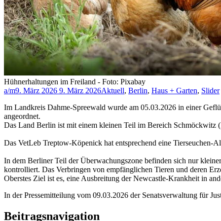
Hühnerhaltungen im Freiland - Foto: Pixabay
a/m
9. März 2026
9. März 2026
Aktuell
,
Berlin
,
Haus + Garten
,
Slider
Im Landkreis Dahme-Spreewald wurde am 05.03.2026 in einer Geflüge
angeordnet.
Das Land Berlin ist mit einem kleinen Teil im Bereich Schmöckwitz
Das VetLeb Treptow-Köpenick hat entsprechend eine Tierseuchen-Al
In dem Berliner Teil der Überwachungszone befinden sich nur kleiner
kontrolliert. Das Verbringen von empfänglichen Tieren und deren Erze
Oberstes Ziel ist es, eine Ausbreitung der Newcastle-Krankheit in an
In der Pressemitteilung vom 09.03.2026 der Senatsverwaltung für Jus
Beitragsnavigation