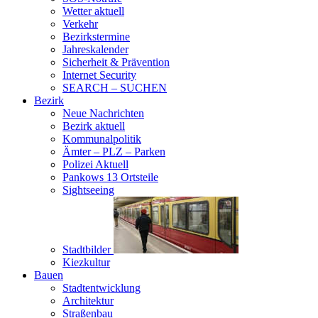
Wetter aktuell
Verkehr
Bezirkstermine
Jahreskalender
Sicherheit & Prävention
Internet Security
SEARCH – SUCHEN
Bezirk
Neue Nachrichten
Bezirk aktuell
Kommunalpolitik
Ämter – PLZ – Parken
Polizei Aktuell
Pankows 13 Ortsteile
Sightseeing
Stadtbilder
Kiezkultur
Bauen
Stadtentwicklung
Architektur
Straßenbau