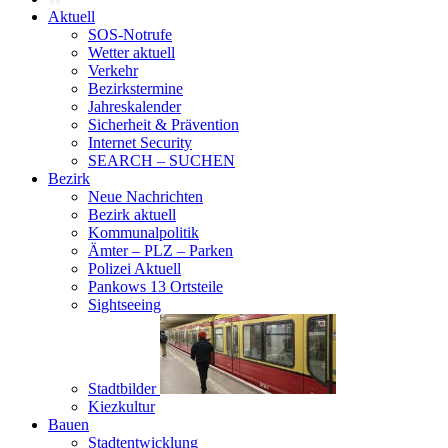
Aktuell
SOS-Notrufe
Wetter aktuell
Verkehr
Bezirkstermine
Jahreskalender
Sicherheit & Prävention
Internet Security
SEARCH – SUCHEN
Bezirk
Neue Nachrichten
Bezirk aktuell
Kommunalpolitik
Ämter – PLZ – Parken
Polizei Aktuell
Pankows 13 Ortsteile
Sightseeing
Stadtbilder
Kiezkultur
Bauen
Stadtentwicklung