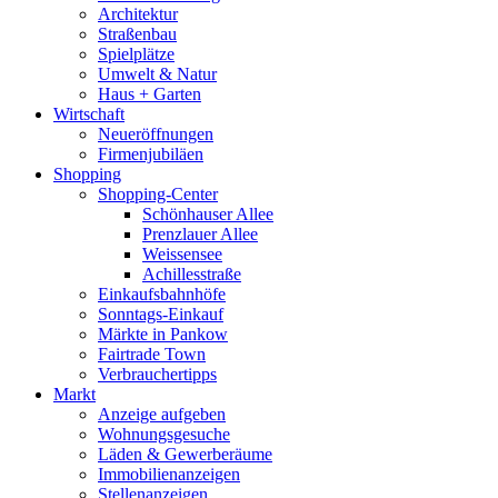
Architektur
Straßenbau
Spielplätze
Umwelt & Natur
Haus + Garten
Wirtschaft
Neueröffnungen
Firmenjubiläen
Shopping
Shopping-Center
Schönhauser Allee
Prenzlauer Allee
Weissensee
Achillesstraße
Einkaufsbahnhöfe
Sonntags-Einkauf
Märkte in Pankow
Fairtrade Town
Verbrauchertipps
Markt
Anzeige aufgeben
Wohnungsgesuche
Läden & Gewerberäume
Immobilienanzeigen
Stellenanzeigen