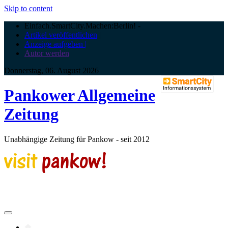
Skip to content
Einfach.SmartCity.Machen:Berlin!
-
Artikel veröffentlichen
|
Anzeige aufgeben |
Autor werden
Donnerstag, 06. August 2026
Pankower Allgemeine
Zeitung
Unabhängige Zeitung für Pankow - seit 2012