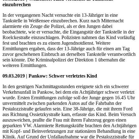
einzubrechen
In der vergangenen Nacht versuchte ein 13-Jähriger in eine
Tankstelle in Weißensee einzubrechen. Kurz nach Mitternacht
alarmierte ein Zeuge die Polizei, als er den Jungen dabei
beobachtete, wie er versuchte, die Eingangstür der Tankstelle in der
Roelckestraße einzuschlagen. Polizisten nahmen das Kind vorläufig
fest und brachten es zu einem Jugendnotdienst. Weitere
Ermittlungen ergaben, dass der 13-Jährige auch für einen am Tag
zuvor geschehenen Einbruch an derselben Tankstelle verantwortlich
sein könnte. Die Kriminalpolizei der Direktion 1 übernahm die
weiteren Ermittlungen.
09.03.2019 | Pankow: Schwer verletztes Kind
In den gestrigen Nachmittagsstunden ereignete sich ein schwerer
Verkehrsunfall in Pankow, bei dem ein Achtjähriger schwer verletzt
wurde. Ersten Ermittlungen zufolge soll der Junge gegen 16.45 Uhr
unvermittelt zwischen parkenden Autos auf die Fahrbahn der
Pestalozzistraße gelaufen sein. Eine 38-Jährige, die mit ihrem Ford
aus Richtung Ossietzkystraße kam, erfasste das Kind. Beim Versuch
auszuweichen, prallte die Frau mit ihrem Fahrzeug gegen einen
geparkten VW. Alarmierte Rettungskräfte brachten den Achtjährigen
mit Kopf- und Beinverletzungen zur stationären Behandlung in eine
Klinik. Auf Grund der Unfallaufnahme war die Pestalozzistraße für