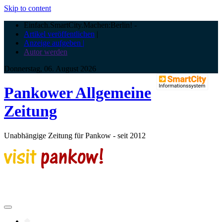
Skip to content
Einfach.SmartCity.Machen:Berlin!
-
Artikel veröffentlichen
|
Anzeige aufgeben |
Autor werden
Donnerstag, 06. August 2026
Pankower Allgemeine
Zeitung
Unabhängige Zeitung für Pankow - seit 2012