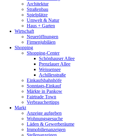
Architektur
Straßenbau
Spielplätze
Umwelt & Natur
Haus + Garten
Wirtschaft
Neueröffnungen
Firmenjubiläen
Shopping
Shopping-Center
Schönhauser Allee
Prenzlauer Allee
Weissensee
Achillesstraße
Einkaufsbahnhöfe
Sonntags-Einkauf
Märkte in Pankow
Fairtrade Town
Verbrauchertipps
Markt
Anzeige aufgeben
Wohnungsgesuche
Läden & Gewerberäume
Immobilienanzeigen
Stellenanzeigen