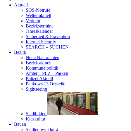
Aktuell
SOS-Notrufe
Wetter aktuell
Verkehr
Bezirkstermine
Jahreskalender
Sicherheit & Prävention
Internet Security
SEARCH – SUCHEN
Bezirk
Neue Nachrichten
Bezirk aktuell
Kommunalpolitik
Ämter – PLZ – Parken
Polizei Aktuell
Pankows 13 Ortsteile
Sightseeing
Stadtbilder
Kiezkultur
Bauen
Stadtentwicklung