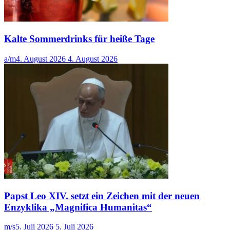
Kalte Sommerdrinks für heiße Tage
a/m
4. August 2026
4. August 2026
Papst Leo XIV. setzt ein Zeichen mit der neuen
Enzyklika „Magnifica Humanitas“
m/s
5. Juli 2026
5. Juli 2026